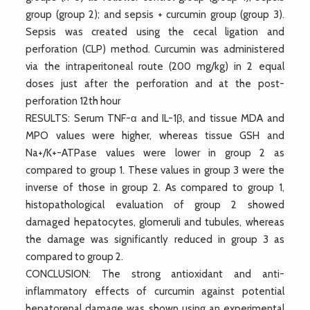
group (group 2); and sepsis + curcumin group (group 3).
Sepsis was created using the cecal ligation and
perforation (CLP) method. Curcumin was administered
via the intraperitoneal route (200 mg/kg) in 2 equal
doses just after the perforation and at the post-
perforation 12th hour
RESULTS: Serum TNF-α and IL-1β, and tissue MDA and
MPO values were higher, whereas tissue GSH and
Na+/K+-ATPase values were lower in group 2 as
compared to group 1. These values in group 3 were the
inverse of those in group 2. As compared to group 1,
histopathological evaluation of group 2 showed
damaged hepatocytes, glomeruli and tubules, whereas
the damage was significantly reduced in group 3 as
compared to group 2.
CONCLUSION: The strong antioxidant and anti-
inflammatory effects of curcumin against potential
hepatorenal damage was shown using an experimental