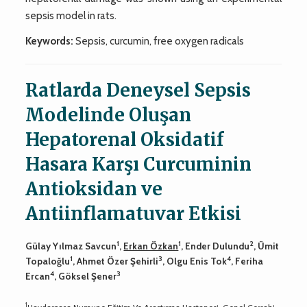
sepsis model in rats.
Keywords:
Sepsis, curcumin, free oxygen radicals
Ratlarda Deneysel Sepsis
Modelinde Oluşan
Hepatorenal Oksidatif
Hasara Karşı Curcuminin
Antioksidan ve
Antiinflamatuvar Etkisi
1
1
2
Gülay Yılmaz Savcun
,
Erkan Özkan
, Ender Dulundu
, Ümit
1
3
4
Topaloğlu
, Ahmet Özer Şehirli
, Olgu Enis Tok
, Feriha
4
3
Ercan
, Göksel Şener
1