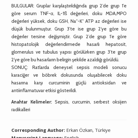
BULGULAR: Gruplar karşılaştırıldığında grup 2’de grup 1’e
göre serum TNF-α, IL-1ß değerleri, doku MDA,MPO
değerleri yüksek, doku GSH, Na⁺-K⁺ ATP az değerleri ise
düşük bulunmuştur. Grup 3’te ise grup 2’ye göre bu
değerler tersine değişmiştir. Grup 2’de grup 1’e göre
histopatolojik değerlendirmede hasarlı hepatosit,
glomerulus ve tubulus yapısı görülürken grup 3’te grup
2’ye göre bu hasarların belirgin şekilde azaldığı görüldü.
SONUÇ: Ratlarda deneysel sepsis modeli sonucu
karaciğer ve böbrek dokusunda oluşabilecek doku
hasarına karşı curcuminin güçlü antioksidan ve
antiinflamatuvar etkisi gösterildi.
Anahtar Kelimeler:
Sepsis, curcumin, serbest oksijen
radikalleri
Corresponding Author:
Erkan Özkan, Türkiye
Manuscript Language:
English