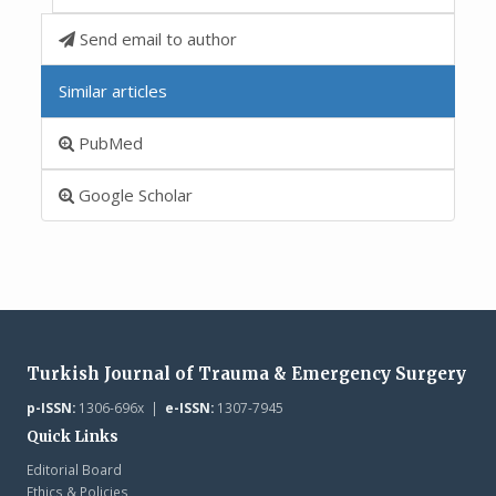
Send email to author
Similar articles
PubMed
Google Scholar
Turkish Journal of Trauma & Emergency Surgery
p-ISSN:
1306-696x |
e-ISSN:
1307-7945
Quick Links
Editorial Board
Ethics & Policies