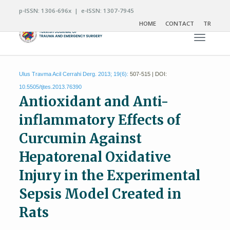
p-ISSN: 1306-696x | e-ISSN: 1307-7945
HOME
CONTACT
TR
Toggle n
Ulus Travma Acil Cerrahi Derg. 2013; 19(6):
507-515 | DOI:
10.5505/tjtes.2013.76390
Antioxidant and Anti-
inflammatory Effects of
Curcumin Against
Hepatorenal Oxidative
Injury in the Experimental
Sepsis Model Created in
Rats