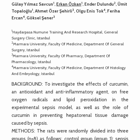
1
1
2
Gülay Yılmaz Savcun
,
Erkan Özkan
, Ender Dulundu
, Ümit
1
3
4
Topaloğlu
, Ahmet Özer Şehirli
, Olgu Enis Tok
, Feriha
4
3
Ercan
, Göksel Şener
1
Haydarpasa Numune Training And Research Hospital, General
Surgery Clinic, Istanbul
2
Marmara University, Faculty Of Medicine, Department Of General
Surgery, Istanbul
3
Marmara University, Faculty Of Pharmacy, Department Of
Pharmacology, Istanbul
4
Marmara University, Faculty Of Medicine, Department Of Histology
And Embryology, Istanbul
BACKGROUND: To investigate the effects of curcumin,
an antioxidant and anti-inflammatory agent, on free
oxygen radicals and lipid peroxidation in the
experimental sepsis model, as well as the role of
curcumin in preventing hepatorenal tissue damage
caused by sepsis.
METHODS: The rats were randomly divided into three
groups (n=8) as follows: control group (group 1); sepsis