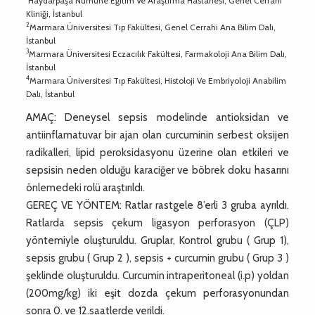
Haydarpaşa Numune Eğitim Ve Araştırma Hastanesi, Genel Cerrahi
Kliniği, İstanbul
2
Marmara Üniversitesi Tıp Fakültesi, Genel Cerrahi Ana Bilim Dalı,
İstanbul
3
Marmara Üniversitesi Eczacılık Fakültesi, Farmakoloji Ana Bilim Dalı,
İstanbul
4
Marmara Üniversitesi Tıp Fakültesi, Histoloji Ve Embriyoloji Anabilim
Dalı, İstanbul
AMAÇ: Deneysel sepsis modelinde antioksidan ve
antiinflamatuvar bir ajan olan curcuminin serbest oksijen
radikalleri, lipid peroksidasyonu üzerine olan etkileri ve
sepsisin neden olduğu karaciğer ve böbrek doku hasarını
önlemedeki rolü araştırıldı.
GEREÇ VE YÖNTEM: Ratlar rastgele 8’erli 3 gruba ayrıldı.
Ratlarda sepsis çekum ligasyon perforasyon (ÇLP)
yöntemiyle oluşturuldu. Gruplar, Kontrol grubu ( Grup 1),
sepsis grubu ( Grup 2 ), sepsis + curcumin grubu ( Grup 3 )
şeklinde oluşturuldu. Curcumin intraperitoneal (i.p) yoldan
(200mg/kg) iki eşit dozda çekum perforasyonundan
sonra 0. ve 12.saatlerde verildi.