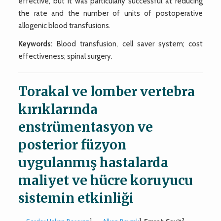
effective, but it was particularly successful at reducing
the rate and the number of units of postoperative
allogenic blood transfusions.
Keywords:
Blood transfusion, cell saver system; cost
effectiveness; spinal surgery.
Torakal ve lomber vertebra
kırıklarında
enstrümentasyon ve
posterior füzyon
uygulanmış hastalarda
maliyet ve hücre koruyucu
sistemin etkinliği
1
1
2