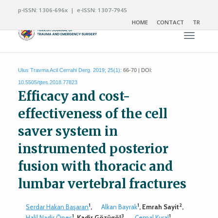
p-ISSN: 1306-696x | e-ISSN: 1307-7945
HOME
CONTACT
TR
Toggle n
Ulus Travma Acil Cerrahi Derg. 2019; 25(1):
66-70 | DOI:
10.5505/tjtes.2018.77823
Efficacy and cost-
effectiveness of the cell
saver system in
instrumented posterior
fusion with thoracic and
lumbar vertebral fractures
1
1
2
Serdar Hakan Başaran
,
Alkan Bayrak
, Emrah Sayit
,
1
3
1
Halil Nadir Öneş
, Kadir Gözügöl
,
Cemal Kural