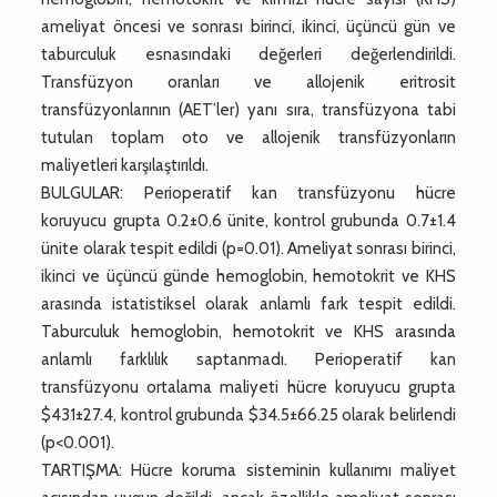
ameliyat öncesi ve sonrası birinci, ikinci, üçüncü gün ve
taburculuk esnasındaki değerleri değerlendirildi.
Transfüzyon oranları ve allojenik eritrosit
transfüzyonlarının (AET’ler) yanı sıra, transfüzyona tabi
tutulan toplam oto ve allojenik transfüzyonların
maliyetleri karşılaştırıldı.
BULGULAR: Perioperatif kan transfüzyonu hücre
koruyucu grupta 0.2±0.6 ünite, kontrol grubunda 0.7±1.4
ünite olarak tespit edildi (p=0.01). Ameliyat sonrası birinci,
ikinci ve üçüncü günde hemoglobin, hemotokrit ve KHS
arasında istatistiksel olarak anlamlı fark tespit edildi.
Taburculuk hemoglobin, hemotokrit ve KHS arasında
anlamlı farklılık saptanmadı. Perioperatif kan
transfüzyonu ortalama maliyeti hücre koruyucu grupta
$431±27.4, kontrol grubunda $34.5±66.25 olarak belirlendi
(p<0.001).
TARTIŞMA: Hücre koruma sisteminin kullanımı maliyet