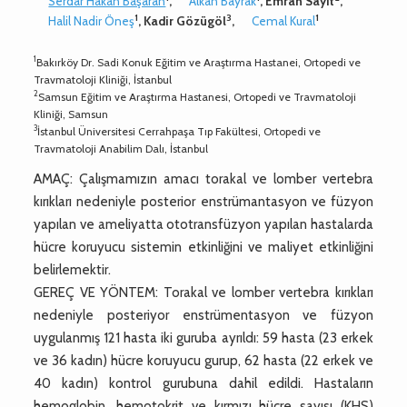
Serdar Hakan Başaran
,
Alkan Bayrak
, Emrah Sayit
,
1
3
1
Halil Nadir Öneş
, Kadir Gözügöl
,
Cemal Kural
1
Bakırköy Dr. Sadi Konuk Eğitim ve Araştırma Hastanei, Ortopedi ve
Travmatoloji Kliniği, İstanbul
2
Samsun Eğitim ve Araştırma Hastanesi, Ortopedi ve Travmatoloji
Kliniği, Samsun
3
İstanbul Üniversitesi Cerrahpaşa Tıp Fakültesi, Ortopedi ve
Travmatoloji Anabilim Dalı, İstanbul
AMAÇ: Çalışmamızın amacı torakal ve lomber vertebra
kırıkları nedeniyle posterior enstrümantasyon ve füzyon
yapılan ve ameliyatta ototransfüzyon yapılan hastalarda
hücre koruyucu sistemin etkinliğini ve maliyet etkinliğini
belirlemektir.
GEREÇ VE YÖNTEM: Torakal ve lomber vertebra kırıkları
nedeniyle posteriyor enstrümentasyon ve füzyon
uygulanmış 121 hasta iki guruba ayrıldı: 59 hasta (23 erkek
ve 36 kadın) hücre koruyucu gurup, 62 hasta (22 erkek ve
40 kadın) kontrol gurubuna dahil edildi. Hastaların
hemoglobin, hemotokrit ve kırmızı hücre sayısı (KHS)