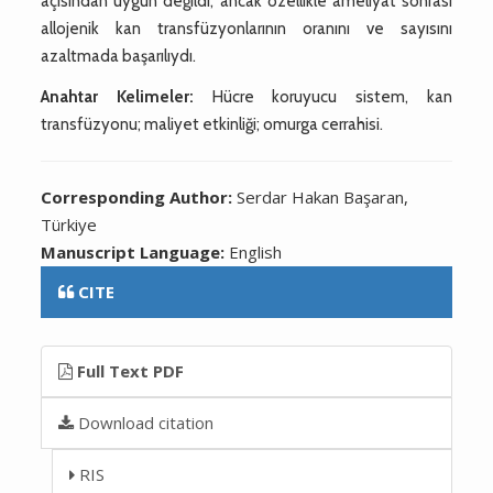
açısından uygun değildi, ancak özellikle ameliyat sonrası
allojenik kan transfüzyonlarının oranını ve sayısını
azaltmada başarılıydı.
Anahtar Kelimeler:
Hücre koruyucu sistem, kan
transfüzyonu; maliyet etkinliği; omurga cerrahisi.
Corresponding Author:
Serdar Hakan Başaran,
Türkiye
Manuscript Language:
English
CITE
Full Text PDF
Download citation
RIS