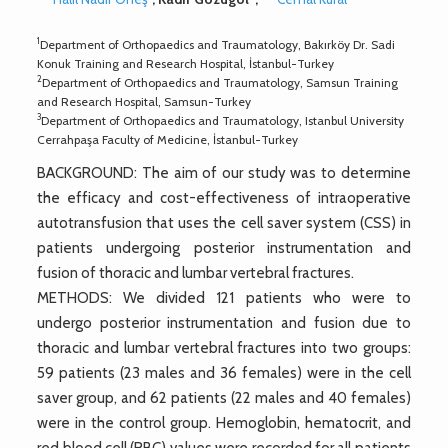
1
Department of Orthopaedics and Traumatology, Bakırköy Dr. Sadi
Konuk Training and Research Hospital, İstanbul-Turkey
2
Department of Orthopaedics and Traumatology, Samsun Training
and Research Hospital, Samsun-Turkey
3
Department of Orthopaedics and Traumatology, Istanbul University
Cerrahpaşa Faculty of Medicine, İstanbul-Turkey
BACKGROUND: The aim of our study was to determine
the efficacy and cost-effectiveness of intraoperative
autotransfusion that uses the cell saver system (CSS) in
patients undergoing posterior instrumentation and
fusion of thoracic and lumbar vertebral fractures.
METHODS: We divided 121 patients who were to
undergo posterior instrumentation and fusion due to
thoracic and lumbar vertebral fractures into two groups:
59 patients (23 males and 36 females) were in the cell
saver group, and 62 patients (22 males and 40 females)
were in the control group. Hemoglobin, hematocrit, and
red blood cell (RBC) values were recorded for all patients