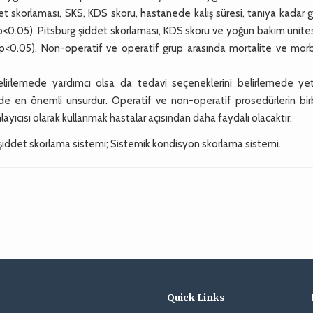
et skorlaması, SKS, KDS skoru, hastanede kalış süresi, tanıya kadar
i (p<0.05). Pitsburg şiddet skorlaması, KDS skoru ve yoğun bakım ünit
p<0.05). Non-operatif ve operatif grup arasında mortalite ve morb
elirlemede yardımcı olsa da tedavi seçeneklerini belirlemede yet
nde en önemli unsurdur. Operatif ve non-operatif prosedürlerin birb
ayıcısı olarak kullanmak hastalar açısından daha faydalı olacaktır.
iddet skorlama sistemi; Sistemik kondisyon skorlama sistemi.
Quick Links