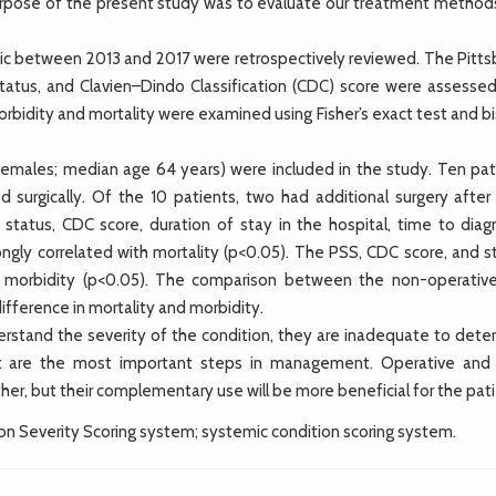
urpose of the present study was to evaluate our treatment method
nic between 2013 and 2017 were retrospectively reviewed. The Pitts
status, and Clavien–Dindo Classification (CDC) score were assessed
idity and mortality were examined using Fisher’s exact test and bis
females; median age 64 years) were included in the study. Ten pat
surgically. Of the 10 patients, two had additional surgery after
atus, CDC score, duration of stay in the hospital, time to diagn
ngly correlated with mortality (p<0.05). The PSS, CDC score, and st
ith morbidity (p<0.05). The comparison between the non-operativ
 difference in mortality and morbidity.
rstand the severity of the condition, they are inadequate to dete
nt are the most important steps in management. Operative and
her, but their complementary use will be more beneficial for the pati
on Severity Scoring system; systemic condition scoring system.