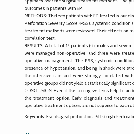
approach over the surgical treatment methods. The p
outcomes in patients with EP.
METHODS: Thirteen patients with EP treated in our cli
Perforation Severity Score (PSS), systemic condition 
treatment methods were reviewed. Their effects on morb
correlation test.
RESULTS: A total of 13 patients (six males and seven 
were managed non-operative, and three were treated 
operative management. The PSS, systemic condition st
presence of hypotension, and being in shock were stro
the intensive care unit were strongly correlated w
operative groups did not yield a statistically significant
CONCLUSION: Even if the scoring systems help to unde
the treatment option. Early diagnosis and treatme
operative treatment options are not superior to each ot
Keywords:
Esophageal perforation, Pittsburgh Perforati