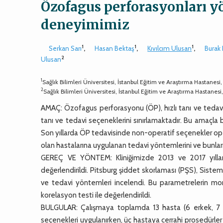
Özofagus perforasyonları y
deneyimimiz
1
1
1
Serkan Sarı
,
Hasan Bektaş
,
Kıvılcım Ulusan
,
Burak
2
Ulusan
1
Sağlık Bilimleri Üniversitesi, İstanbul Eğitim ve Araştırma Hastanesi
2
Sağlık Bilimleri Üniversitesi, İstanbul Eğitim ve Araştırma Hastanesi
AMAÇ: Özofagus perforasyonu (ÖP), hızlı tanı ve tedavi 
tanı ve tedavi seçeneklerini sınırlamaktadır. Bu amaçl
Son yıllarda ÖP tedavisinde non-operatif seçenekler op
olan hastalarına uygulanan tedavi yöntemlerini ve bunları
GEREÇ VE YÖNTEM: Kliniğimizde 2013 ve 2017 yıllar
değerlendirildi. Pitsburg şiddet skorlaması (PŞS), Siste
ve tedavi yöntemleri incelendi. Bu parametrelerin morbid
korelasyon testi ile değerlendirildi.
BULGULAR: Çalışmaya toplamda 13 hasta (6 erkek, 7 ka
seçenekleri uygulanırken, üç hastaya cerrahi prosedürle