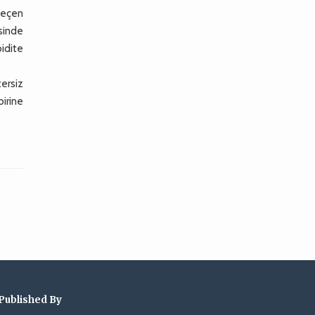
 geçen
esinde
idite
ersiz
irine
Published By