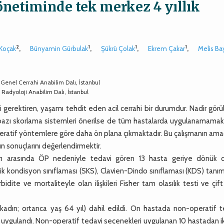
önetiminde tek merkez 4 yıllık
2
1
1
1
 Koçak
,
Bünyamin Gürbulak
,
Şükrü Çolak
,
Ekrem Çakar
,
Melis Ba
, Genel Cerrahi Anabilim Dalı, İstanbul
, Radyoloji Anabilim Dalı, İstanbul
gerektiren, yaşamı tehdit eden acil cerrahi bir durumdur. Nadir gör
a bazı skorlama sistemleri önerilse de tüm hastalarda uygulanamamak
eratif yöntemlere göre daha ön plana çıkmaktadır. Bu çalışmanın ama
n sonuçlarını değerlendirmektir.
ı arasında ÖP nedeniyle tedavi gören 13 hasta geriye dönük o
mik kondisyon sınıflaması (SKS), Clavien-Dindo sınıflaması (KDS) tanı
ite ve mortaliteyle olan ilişkileri Fisher tam olasılık testi ve çift 
dın; ortanca yaş 64 yıl) dahil edildi. On hastada non-operatif t
r uygulandı. Non-operatif tedavi seçenekleri uygulanan 10 hastadan i