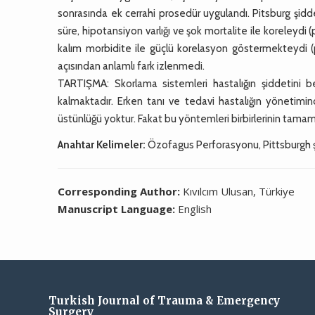
sonrasında ek cerrahi prosedür uygulandı. Pitsburg şidd
süre, hipotansiyon varlığı ve şok mortalite ile koreleyd
kalım morbidite ile güçlü korelasyon göstermekteydi (
açısından anlamlı fark izlenmedi.
TARTIŞMA: Skorlama sistemleri hastalığın şiddetini b
kalmaktadır. Erken tanı ve tedavi hastalığın yönetimi
üstünlüğü yoktur. Fakat bu yöntemleri birbirlerinin tamaml
Anahtar Kelimeler:
Özofagus Perforasyonu, Pittsburgh ş
Corresponding Author:
Kıvılcım Ulusan, Türkiye
Manuscript Language:
English
Turkish Journal of Trauma & Emergency
Surgery