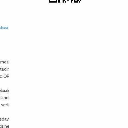
ykara
ülmesi
tadır.
cı ÖP
larak
mlandı
serili
edavi
kisine