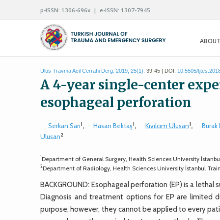
p-ISSN: 1306-696x | e-ISSN: 1307-7945
ABOUT
Ulus Travma Acil Cerrahi Derg. 2019; 25(1):
39-45 | DOI:
10.5505/tjtes.201
A 4-year single-center exp
esophageal perforation
1
1
1
Serkan Sarı
,
Hasan Bektaş
,
Kıvılcım Ulusan
,
Burak
2
Ulusan
1
Department of General Surgery, Health Sciences University İstanbu
2
Department of Radiology, Health Sciences University İstanbul Trai
BACKGROUND: Esophageal perforation (EP) is a lethal 
Diagnosis and treatment options for EP are limited d
purpose; however, they cannot be applied to every pati