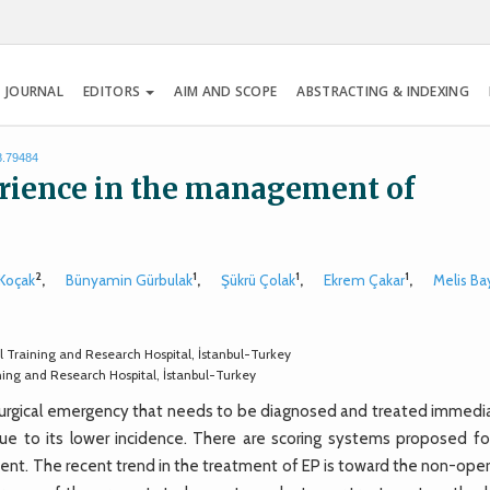
 JOURNAL
EDITORS
AIM AND SCOPE
ABSTRACTING & INDEXING
8.79484
erience in the management of
2
1
1
1
 Koçak
,
Bünyamin Gürbulak
,
Şükrü Çolak
,
Ekrem Çakar
,
Melis Ba
l Training and Research Hospital, İstanbul-Turkey
ning and Research Hospital, İstanbul-Turkey
surgical emergency that needs to be diagnosed and treated immedia
ue to its lower incidence. There are scoring systems proposed for
ent. The recent trend in the treatment of EP is toward the non-oper