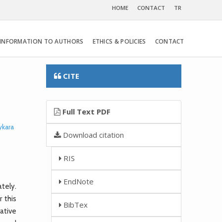
HOME
CONTACT
TR
INFORMATION TO AUTHORS
ETHICS & POLICIES
CONTACT
CITE
Full Text PDF
ykara
Download citation
RIS
EndNote
tely.
 this
BibTex
ative