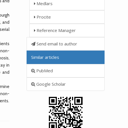
s and
Medlars
burgh
Procite
, and
erial
Reference Manager
Send email to author
ients
 non-
Similar articles
osis,
ay in
PubMed
e and
Google Scholar
rmine
 non-
ents.