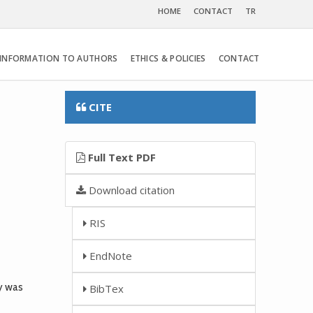
HOME
CONTACT
TR
INFORMATION TO AUTHORS
ETHICS & POLICIES
CONTACT
CITE
Full Text PDF
Download citation
RIS
EndNote
y was
BibTex