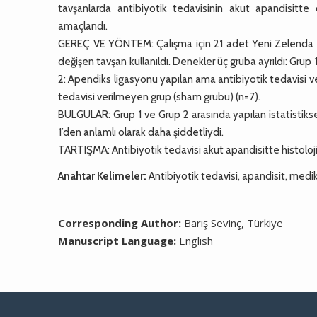
tavşanlarda antibiyotik tedavisinin akut apandisitte 
amaçlandı.
GEREÇ VE YÖNTEM: Çalışma için 21 adet Yeni Zelenda ci
değişen tavşan kullanıldı. Denekler üç gruba ayrıldı: Grup 
2: Apendiks ligasyonu yapılan ama antibiyotik tedavisi v
tedavisi verilmeyen grup (sham grubu) (n=7).
BULGULAR: Grup 1 ve Grup 2 arasında yapılan istatistikse
1’den anlamlı olarak daha şiddetliydi.
TARTIŞMA: Antibiyotik tedavisi akut apandisitte histoloj
Anahtar Kelimeler:
Antibiyotik tedavisi, apandisit, medik
Corresponding Author:
Barış Sevinç, Türkiye
Manuscript Language:
English