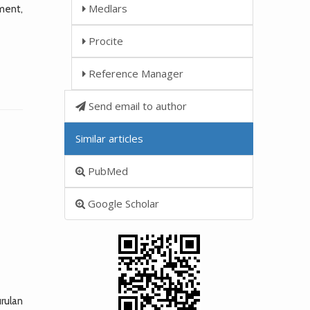
Medlars
ment,
Procite
Reference Manager
Send email to author
Similar articles
PubMed
Google Scholar
urulan