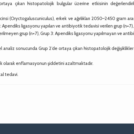
ortaya çıkan histopatolojik bulgular üzerine etkisinin değerlendiri
nsi (Oryctogaluscuniculus), erkek ve ağırlıkları 2050–2450 gram ara
1: Apendiks ligasyonu yapılan ve antibiyotik tedavisi verilen grup (n=7)
erilmeyen grup (n=7), Grup 3: Apendiks ligasyonu yapılmayan ve antib
l analiz sonucunda Grup 2’de ortaya çıkan histopatolojik değişiklikle
ik olarak enflamasyonun şiddetini azaltmaktadır.
al tedavi.