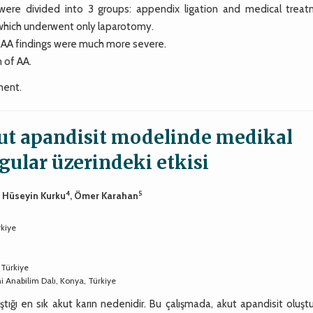
e divided into 3 groups: appendix ligation and medical treat
 which underwent only laparotomy.
, AA findings were much more severe.
 of AA.
ment.
ut apandisit modelinde medikal
gular üzerindeki etkisi
4
5
, Hüseyin Kurku
, Ömer Karahan
rkiye
 Türkiye
i Anabilim Dalı, Konya, Türkiye
tığı en sık akut karın nedenidir. Bu çalışmada, akut apandisit oluşt