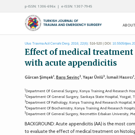
p-ISSN: 1306-696x | e-ISSN: 1307-7945
ABOUT
Ulus Travma Acil Cerrahi Derg. 2016; 22(6):
516-520 | DOI:
10.5505/tjtes.
Effect of medical treatment 
with acute appendicitis
1
2
3
1
Gürcan Şimşek
,
Barış Sevinç
, Yaşar Ünlü
, İsmail Hasırcı
1
Department Of General Surgery, Konya Training And Research Hosp
2
Department Of General Surgery, Sarıkaya State Hospital, Yozgat, 
3
Department Of Pathology, Konya Training And Research Hospital, 
4
Department Of Biochemistry, Konya Training And Research Hospita
5
Department Of General Surgery, Necmettin Erbakan University, M
BACKGROUND: Acute appendicitis (AA) is the most commo
to evaluate the effect of medical treatment on histologic