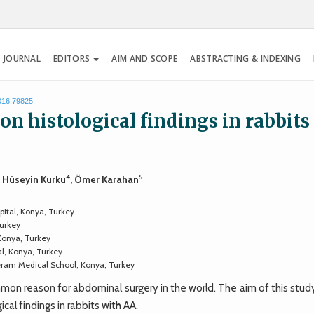
 JOURNAL
EDITORS
AIM AND SCOPE
ABSTRACTING & INDEXING
2016.79825
on histological findings in rabbits
4
5
, Hüseyin Kurku
, Ömer Karahan
ital, Konya, Turkey
Turkey
Konya, Turkey
l, Konya, Turkey
eram Medical School, Konya, Turkey
n reason for abdominal surgery in the world. The aim of this stud
al findings in rabbits with AA.