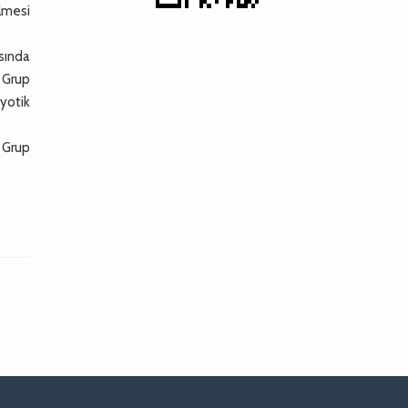
lmesi
sında
, Grup
iyotik
r Grup