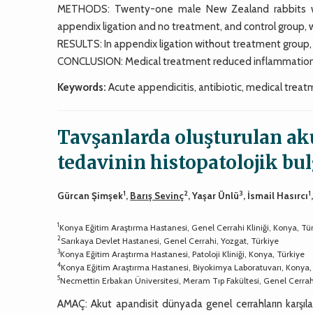
METHODS: Twenty-one male New Zealand rabbits wer
appendix ligation and no treatment, and control group,
RESULTS: In appendix ligation without treatment group
CONCLUSION: Medical treatment reduced inflammation
Keywords:
Acute appendicitis, antibiotic, medical treat
Tavşanlarda oluşturulan ak
tedavinin histopatolojik bul
1
2
3
1
Gürcan Şimşek
,
Barış Sevinç
, Yaşar Ünlü
, İsmail Hasırcı
1
Konya Eğitim Araştırma Hastanesi, Genel Cerrahi Kliniği, Konya, Tü
2
Sarıkaya Devlet Hastanesi, Genel Cerrahi, Yozgat, Türkiye
3
Konya Eğitim Araştırma Hastanesi, Patoloji Kliniği, Konya, Türkiye
4
Konya Eğitim Araştırma Hastanesi, Biyokimya Laboratuvarı, Konya,
5
Necmettin Erbakan Üniversitesi, Meram Tıp Fakültesi, Genel Cerrah
AMAÇ: Akut apandisit dünyada genel cerrahların karşılaş