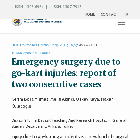
p-ISSN: 1306-696x | e-ISSN: 1307-7945
HOME
CONTACT
TR
Toggle n
Ulus Travma Acil Cerrahi Derg. 2012; 18(5):
458-460 | DOI:
10.5505/tjtes.2012.80000
Emergency surgery due to
go-kart injuries: report of
two consecutive cases
Kerim Bora Yılmaz
, Melih Akıncı, Oskay Kaya, Hakan
Kulaçoğlu
Diskapi Yildirim Beyazit Teaching And Research Hospital, 4. General
Surgery Department, Ankara, Turkey
Injury due to go-karting accidents is a new kind of surgical