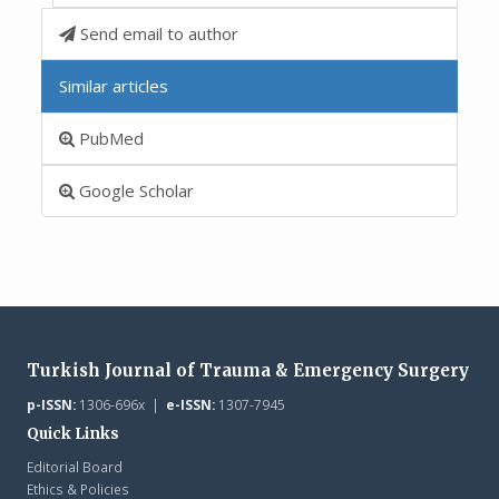
Send email to author
Similar articles
PubMed
Google Scholar
Turkish Journal of Trauma & Emergency Surgery
p-ISSN:
1306-696x |
e-ISSN:
1307-7945
Quick Links
Editorial Board
Ethics & Policies