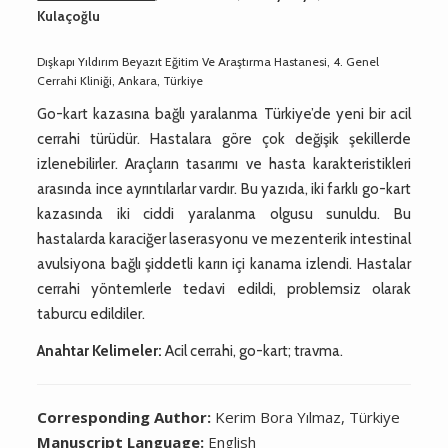
Kulaçoğlu
Dışkapı Yıldırım Beyazıt Eğitim Ve Araştırma Hastanesi, 4. Genel
Cerrahi Kliniği, Ankara, Türkiye
Go-kart kazasına bağlı yaralanma Türkiye’de yeni bir acil
cerrahi türüdür. Hastalara göre çok değişik şekillerde
izlenebilirler. Araçların tasarımı ve hasta karakteristikleri
arasında ince ayrıntılarlar vardır. Bu yazıda, iki farklı go-kart
kazasında iki ciddi yaralanma olgusu sunuldu. Bu
hastalarda karaciğer laserasyonu ve mezenterik intestinal
avulsiyona bağlı şiddetli karın içi kanama izlendi. Hastalar
cerrahi yöntemlerle tedavi edildi, problemsiz olarak
taburcu edildiler.
Anahtar Kelimeler:
Acil cerrahi, go-kart; travma.
Corresponding Author:
Kerim Bora Yılmaz, Türkiye
Manuscript Language:
English