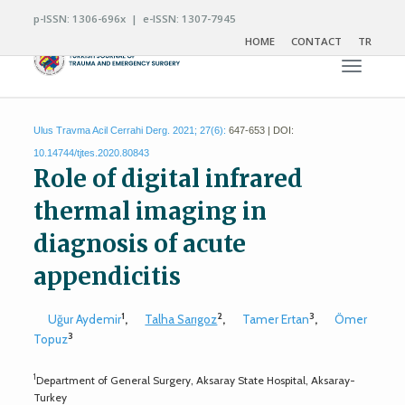
p-ISSN: 1306-696x | e-ISSN: 1307-7945
HOME
CONTACT
TR
Toggle n
Ulus Travma Acil Cerrahi Derg. 2021; 27(6):
647-653 | DOI:
10.14744/tjtes.2020.80843
Role of digital infrared
thermal imaging in
diagnosis of acute
appendicitis
1
2
3
Uğur Aydemir
,
Talha Sarıgoz
,
Tamer Ertan
,
Ömer
3
Topuz
1
Department of General Surgery, Aksaray State Hospital, Aksaray-
Turkey