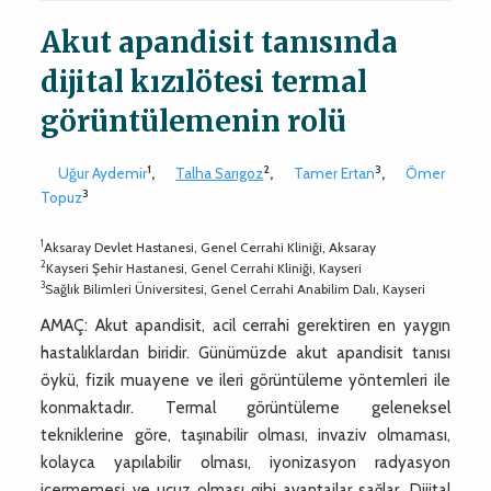
Akut apandisit tanısında
dijital kızılötesi termal
görüntülemenin rolü
1
2
3
Uğur Aydemir
,
Talha Sarıgoz
,
Tamer Ertan
,
Ömer
3
Topuz
1
Aksaray Devlet Hastanesi, Genel Cerrahi Kliniği, Aksaray
2
Kayseri Şehir Hastanesi, Genel Cerrahi Kliniği, Kayseri
3
Sağlık Bilimleri Üniversitesi, Genel Cerrahi Anabilim Dalı, Kayseri
AMAÇ: Akut apandisit, acil cerrahi gerektiren en yaygın
hastalıklardan biridir. Günümüzde akut apandisit tanısı
öykü, fizik muayene ve ileri görüntüleme yöntemleri ile
konmaktadır. Termal görüntüleme geleneksel
tekniklerine göre, taşınabilir olması, invaziv olmaması,
kolayca yapılabilir olması, iyonizasyon radyasyon
içermemesi ve ucuz olması gibi avantajlar sağlar. Dijital