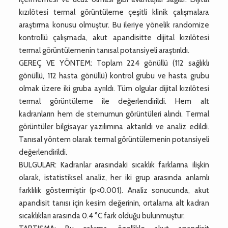
kızılötesi termal görüntüleme çeşitli klinik çalışmalara
araştırma konusu olmuştur. Bu ileriye yönelik randomize
kontrollü çalışmada, akut apandisitte dijital kızılötesi
termal görüntülemenin tanısal potansiyeli araştırıldı.
GEREÇ VE YÖNTEM: Toplam 224 gönüllü (112 sağlıklı
gönüllü, 112 hasta gönüllü) kontrol grubu ve hasta grubu
olmak üzere iki gruba ayrıldı. Tüm olgular dijital kızılötesi
termal görüntüleme ile değerlendirildi. Hem alt
kadranların hem de sternumun görüntüleri alındı. Termal
görüntüler bilgisayar yazılımına aktarıldı ve analiz edildi.
Tanısal yöntem olarak termal görüntülemenin potansiyeli
değerlendirildi.
BULGULAR: Kadranlar arasındaki sıcaklık farklarına ilişkin
olarak, istatistiksel analiz, her iki grup arasında anlamlı
farklılık göstermiştir (p<0.001). Analiz sonucunda, akut
apandisit tanısı için kesim değerinin, ortalama alt kadran
sıcaklıkları arasında 0.4 °C fark olduğu bulunmuştur.