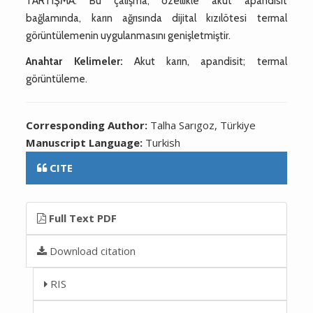
TARTIŞMA: Bu çalışma, özellikle akut apandisit
bağlamında, karın ağrısında dijital kızılötesi termal
görüntülemenin uygulanmasını genişletmiştir.
Anahtar Kelimeler:
Akut karın, apandisit; termal
görüntüleme.
Corresponding Author:
Talha Sarıgoz, Türkiye
Manuscript Language:
Turkish
CITE
Full Text PDF
Download citation
RIS