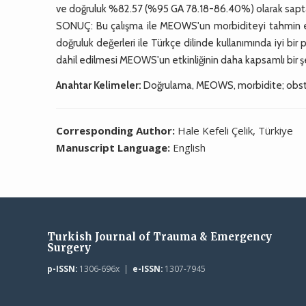
ve doğruluk %82.57 (%95 GA 78.18-86.40%) olarak sapt
SONUÇ: Bu çalışma ile MEOWS'un morbiditeyi tahmin etme
doğruluk değerleri ile Türkçe dilinde kullanımında iyi bir
dahil edilmesi MEOWS'un etkinliğinin daha kapsamlı bir şe
Anahtar Kelimeler:
Doğrulama, MEOWS, morbidite; obste
Corresponding Author:
Hale Kefeli Çelik, Türkiye
Manuscript Language:
English
Turkish Journal of Trauma & Emergency
Surgery
p-ISSN:
1306-696x |
e-ISSN:
1307-7945