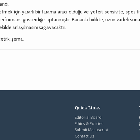
andı.
k için yararlı bir tarama aracı olduğu ve yeterli sensivite, spesif
 performans gösterdiği saptanmıştır. Bununla birlikte, uzun vadeli sonu
kilde anlaşılmasını sağlayacaktır.
trik; şema.
Quick Links
Editorial Board
Ethics & Policies
Submit Manuscript
Contact Us