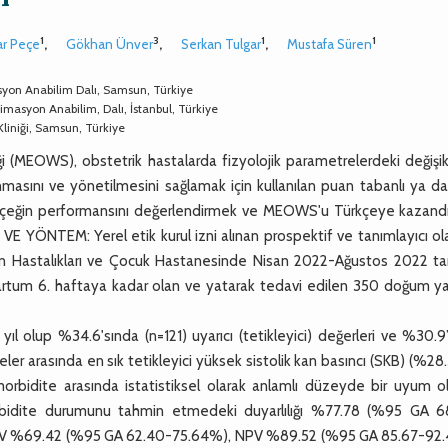
1
3
1
1
r Peçe
,
Gökhan Ünver
,
Serkan Tulgar
,
Mustafa Süren
syon Anabilim Dalı, Samsun, Türkiye
imasyon Anabilim, Dalı, İstanbul, Türkiye
liniği, Samsun, Türkiye
 (MEOWS), obstetrik hastalarda fizyolojik parametrelerdeki değişikl
masını ve yönetilmesini sağlamak için kullanılan puan tabanlı ya da
u ölçeğin performansını değerlendirmek ve MEOWS'u Türkçeye kazandı
Ç VE YÖNTEM: Yerel etik kurul izni alınan prospektif ve tanımlayıcı o
n Hastalıkları ve Çocuk Hastanesinde Nisan 2022-Ağustos 2022 tari
artum 6. haftaya kadar olan ve yatarak tedavi edilen 350 doğum y
ıl olup %34.6'sında (n=121) uyarıcı (tetikleyici) değerleri ve %30.
er arasında en sık tetikleyici yüksek sistolik kan basıncı (SKB) (%28.3
orbidite arasında istatistiksel olarak anlamlı düzeyde bir uyum o
bidite durumunu tahmin etmedeki duyarlılığı %77.78 (%95 GA 6
PPV %69.42 (%95 GA 62.40-75.64%), NPV %89.52 (%95 GA 85.67-92