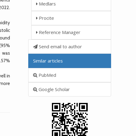
Medlars
2022.
Procite
bidity
stolic
Reference Manager
found
 (95%
Send email to author
) was
Similar articles
2.57%
PubMed
ll in
a more
Google Scholar