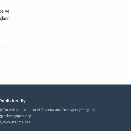
ite ve
çların
Published By
Turkish Association of Trauma and Emergency Surgery
editor@tjtes.org
www.travma.org