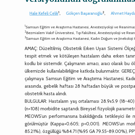
1
2
Hale Kefeli Çelik
,
Gökçen Başaranoğlu
,
Ahmet Hayda
1
Samsun Eğitim ve Araştırma Hastanesi, Anesteziyoloji ve Reanima
2
Bezmialem Vakıf Üniversitesi, Tıp Fakültesi, Anesteziyoloji ve Rean
3
Samsun Eğitim ve Araştırma Hastanesi, Kadın Doğum ve Jinekoloji K
AMAÇ: Düzeltilmiş Obstetrik Erken Uyarı Sistemi Ölçeği
tespit etmek ve kötüleşen hastaların daha erken tanın
kodlu bir sistemdir. Çalışmanın amacı, aracı olarak b
ülkemizde kullanılabilirliğine katkıda bulunmaktır. GERE
çalışmaya Samsun Eğitim ve Araştırma Hastanesi, Kadı
arasında, gebelik haftası 28 haftadan büyük ve postp
obstetrik hasta alındı.
BULGULAR: Hastaların yaş ortalaması 28.9±5.9 (18-40) y
(n=108) morbidite saptandı. Bireysel fizyolojik parametrel
MEOWS’un performansına bakıldığında tetikleyici ile m
görülmüştür (Kappa=0.605; p<0,001). MEOWS’un mor
85.21%), özgüllüğü %84.71 (%95 GA 79.55-89.00%), 