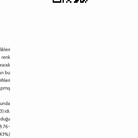
ikleri
 renk
rarak
lan bu
hleri
apmış
9’unda
) idi.
lduğu
8.76-
.43%)