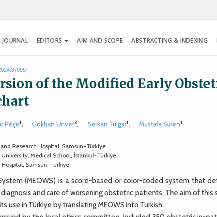
 JOURNAL
EDITORS
AIM AND SCOPE
ABSTRACTING & INDEXING
.2024.87099
rsion of the Modified Early Obstet
hart
1
3
1
1
r Peçe
,
Gökhan Ünver
,
Serkan Tulgar
,
Mustafa Süren
 and Research Hospital, Samsun-Türkiye
niversity, Medical School, İstanbul-Türkiye
h Hospital, Samsun-Türkiye
System (MEOWS) is a score-based or color-coded system that de
 diagnosis and care of worsening obstetric patients. The aim of this
its use in Türkiye by translating MEOWS into Turkish.
oved by the local ethics committee, included 350 obstetric in-pat