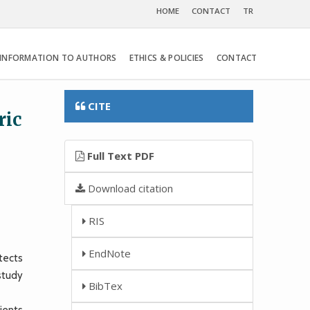
HOME
CONTACT
TR
INFORMATION TO AUTHORS
ETHICS & POLICIES
CONTACT
CITE
ric
Full Text PDF
Download citation
RIS
EndNote
tects
 study
BibTex
ients