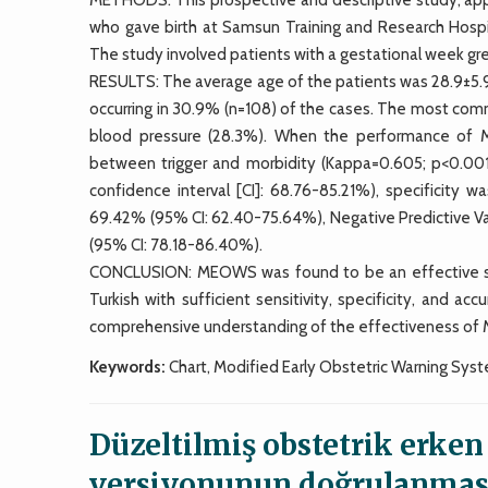
who gave birth at Samsun Training and Research Hospi
The study involved patients with a gestational week gr
RESULTS: The average age of the patients was 28.9±5.9 (
occurring in 30.9% (n=108) of the cases. The most commo
blood pressure (28.3%). When the performance of ME
between trigger and morbidity (Kappa=0.605; p<0.00
confidence interval [CI]: 68.76-85.21%), specificity 
69.42% (95% CI: 62.40-75.64%), Negative Predictive V
(95% CI: 78.18-86.40%).
CONCLUSION: MEOWS was found to be an effective scree
Turkish with sufficient sensitivity, specificity, and a
comprehensive understanding of the effectiveness o
Keywords:
Chart, Modified Early Obstetric Warning Syst
Düzeltilmiş obstetrik erken
versiyonunun doğrulanmas