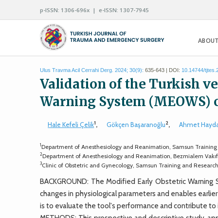
p-ISSN: 1306-696x | e-ISSN: 1307-7945
ABOUT
Ulus Travma Acil Cerrahi Derg. 2024; 30(9):
635-643 | DOI:
10.14744/tjtes
Validation of the Turkish ve
Warning System (MEOWS) c
1
2
Hale Kefeli Çelik
,
Gökçen Başaranoğlu
,
Ahmet Hayda
1
Department of Anesthesiology and Reanimation, Samsun Training
2
Department of Anesthesiology and Reanimation, Bezmialem Vakıf U
3
Clinic of Obstetric and Gynecology, Samsun Training and Researc
BACKGROUND: The Modified Early Obstetric Warning 
changes in physiological parameters and enables earlier
is to evaluate the tool's performance and contribute to 
METHODS: This prospective and descriptive study, appr