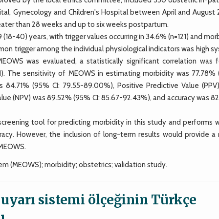
tal, Gynecology and Children's Hospital between April and August 
eater than 28 weeks and up to six weeks postpartum.
18-40) years, with trigger values occurring in 34.6% (n=121) and mor
n trigger among the individual physiological indicators was high sy
OWS was evaluated, a statistically significant correlation was 
1). The sensitivity of MEOWS in estimating morbidity was 77.78%
was 84.71% (95% CI: 79.55-89.00%), Positive Predictive Value (PPV
alue (NPV) was 89.52% (95% CI: 85.67-92.43%), and accuracy was 8
ning tool for predicting morbidity in this study and performs we
ccuracy. However, the inclusion of long-term results would provide 
f MEOWS.
em (MEOWS); morbidity; obstetrics; validation study.
 uyarı sistemi ölçeğinin Türkçe
ı