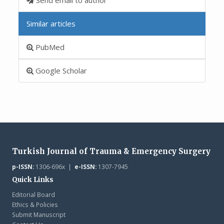
Similar articles
PubMed
Google Scholar
Turkish Journal of Trauma & Emergency Surgery
p-ISSN:
1306-696x |
e-ISSN:
1307-7945
Quick Links
Editorial Board
Ethics & Policies
Submit Manuscript