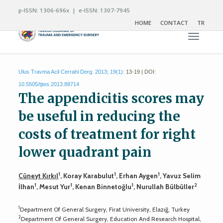
p-ISSN: 1306-696x | e-ISSN: 1307-7945
HOME
CONTACT
TR
Toggle n
Ulus Travma Acil Cerrahi Derg. 2013; 19(1):
13-19 | DOI:
10.5505/tjtes.2013.88714
The appendicitis scores may
be useful in reducing the
costs of treatment for right
lower quadrant pain
1
1
1
Cüneyt Kırkıl
, Koray Karabulut
, Erhan Aygen
, Yavuz Selim
1
1
1
2
İlhan
, Mesut Yur
, Kenan Binnetoğlu
, Nurullah Bülbüller
1
Department Of General Surgery, Firat University, Elazığ, Turkey
2
Department Of General Surgery, Education And Research Hospital,