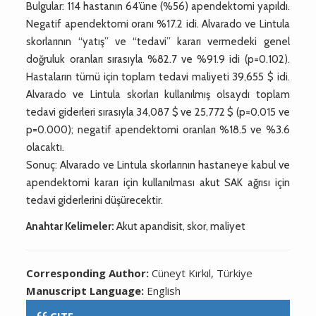
Bulgular: 114 hastanın 64’üne (%56) apendektomi yapıldı.
Negatif apendektomi oranı %17.2 idi. Alvarado ve Lintula
skorlarının “yatış” ve “tedavi” kararı vermedeki genel
doğruluk oranları sırasıyla %82.7 ve %91.9 idi (p=0.102).
Hastaların tümü için toplam tedavi maliyeti 39,655 $ idi.
Alvarado ve Lintula skorları kullanılmış olsaydı toplam
tedavi giderleri sırasıyla 34,087 $ ve 25,772 $ (p=0.015 ve
p=0.000); negatif apendektomi oranları %18.5 ve %3.6
olacaktı.
Sonuç: Alvarado ve Lintula skorlarının hastaneye kabul ve
apendektomi kararı için kullanılması akut SAK ağrısı için
tedavi giderlerini düşürecektir.
Anahtar Kelimeler:
Akut apandisit, skor, maliyet
Corresponding Author:
Cüneyt Kırkıl, Türkiye
Manuscript Language:
English
CITE