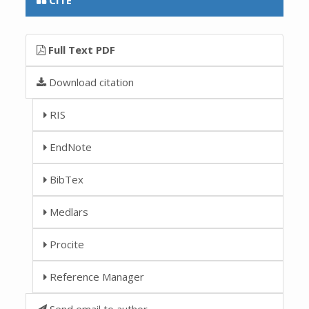
Full Text PDF
Download citation
RIS
EndNote
BibTex
Medlars
Procite
Reference Manager
Send email to author