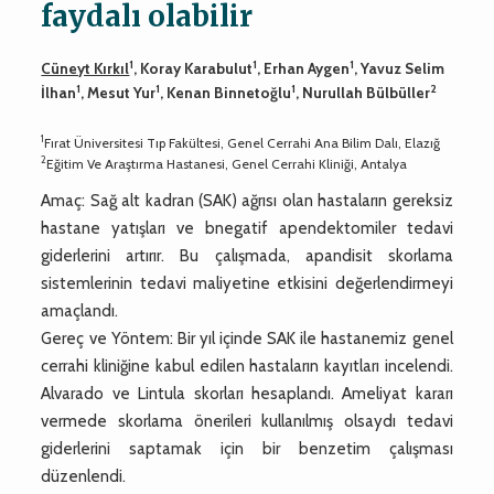
faydalı olabilir
1
1
1
Cüneyt Kırkıl
, Koray Karabulut
, Erhan Aygen
, Yavuz Selim
1
1
1
2
İlhan
, Mesut Yur
, Kenan Binnetoğlu
, Nurullah Bülbüller
1
Fırat Üniversitesi Tıp Fakültesi, Genel Cerrahi Ana Bilim Dalı, Elazığ
2
Eğitim Ve Araştırma Hastanesi, Genel Cerrahi Kliniği, Antalya
Amaç: Sağ alt kadran (SAK) ağrısı olan hastaların gereksiz
hastane yatışları ve bnegatif apendektomiler tedavi
giderlerini artırır. Bu çalışmada, apandisit skorlama
sistemlerinin tedavi maliyetine etkisini değerlendirmeyi
amaçlandı.
Gereç ve Yöntem: Bir yıl içinde SAK ile hastanemiz genel
cerrahi kliniğine kabul edilen hastaların kayıtları incelendi.
Alvarado ve Lintula skorları hesaplandı. Ameliyat kararı
vermede skorlama önerileri kullanılmış olsaydı tedavi
giderlerini saptamak için bir benzetim çalışması
düzenlendi.