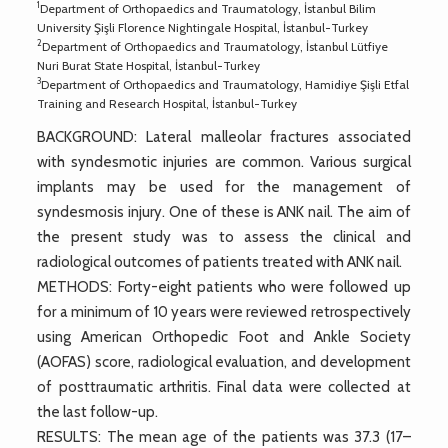
1
Department of Orthopaedics and Traumatology, İstanbul Bilim
University Şişli Florence Nightingale Hospital, İstanbul-Turkey
2
Department of Orthopaedics and Traumatology, İstanbul Lütfiye
Nuri Burat State Hospital, İstanbul-Turkey
3
Department of Orthopaedics and Traumatology, Hamidiye Şişli Etfal
Training and Research Hospital, İstanbul-Turkey
BACKGROUND: Lateral malleolar fractures associated
with syndesmotic injuries are common. Various surgical
implants may be used for the management of
syndesmosis injury. One of these is ANK nail. The aim of
the present study was to assess the clinical and
radiological outcomes of patients treated with ANK nail.
METHODS: Forty-eight patients who were followed up
for a minimum of 10 years were reviewed retrospectively
using American Orthopedic Foot and Ankle Society
(AOFAS) score, radiological evaluation, and development
of posttraumatic arthritis. Final data were collected at
the last follow-up.
RESULTS: The mean age of the patients was 37.3 (17–