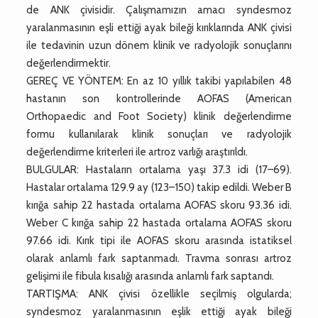
de ANK çivisidir. Çalışmamızın amacı syndesmoz
yaralanmasının eşli ettiği ayak bileği kırıklarında ANK çivisi
ile tedavinin uzun dönem klinik ve radyolojik sonuçlarını
değerlendirmektir.
GEREÇ VE YÖNTEM: En az 10 yıllık takibi yapılabilen 48
hastanın son kontrollerinde AOFAS (American
Orthopaedic and Foot Society) klinik değerlendirme
formu kullanılarak klinik sonuçları ve radyolojik
değerlendirme kriterleri ile artroz varlığı araştırıldı.
BULGULAR: Hastaların ortalama yaşı 37.3 idi (17–69).
Hastalar ortalama 129.9 ay (123–150) takip edildi. Weber B
kırığa sahip 22 hastada ortalama AOFAS skoru 93.36 idi.
Weber C kırığa sahip 22 hastada ortalama AOFAS skoru
97.66 idi. Kırık tipi ile AOFAS skoru arasında istatiksel
olarak anlamlı fark saptanmadı. Travma sonrası artroz
gelişimi ile fibula kısalığı arasında anlamlı fark saptandı.
TARTIŞMA: ANK çivisi özellikle seçilmiş olgularda;
syndesmoz yaralanmasının eşlik ettiği ayak bileği