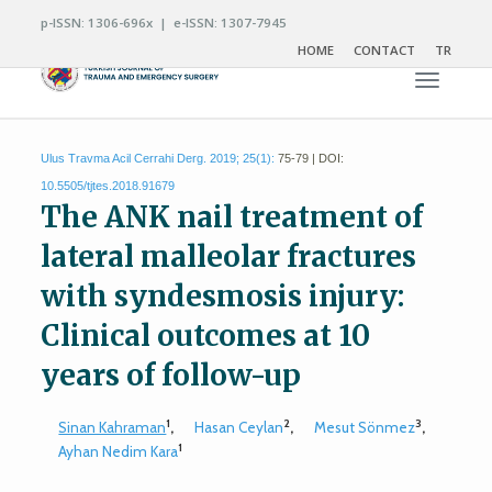
p-ISSN: 1306-696x | e-ISSN: 1307-7945
HOME
CONTACT
TR
Toggle n
Ulus Travma Acil Cerrahi Derg. 2019; 25(1):
75-79 | DOI:
10.5505/tjtes.2018.91679
The ANK nail treatment of
lateral malleolar fractures
with syndesmosis injury:
Clinical outcomes at 10
years of follow-up
1
2
3
Sinan Kahraman
,
Hasan Ceylan
,
Mesut Sönmez
,
1
Ayhan Nedim Kara