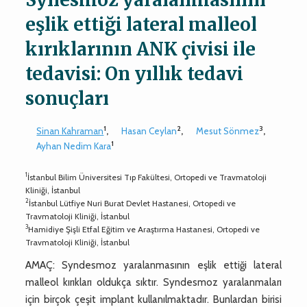
eşlik ettiği lateral malleol
kırıklarının ANK çivisi ile
tedavisi: On yıllık tedavi
sonuçları
1
2
3
Sinan Kahraman
,
Hasan Ceylan
,
Mesut Sönmez
,
1
Ayhan Nedim Kara
1
İstanbul Bilim Üniversitesi Tıp Fakültesi, Ortopedi ve Travmatoloji
Kliniği, İstanbul
2
İstanbul Lütfiye Nuri Burat Devlet Hastanesi, Ortopedi ve
Travmatoloji Kliniği, İstanbul
3
Hamidiye Şişli Etfal Eğitim ve Araştırma Hastanesi, Ortopedi ve
Travmatoloji Kliniği, İstanbul
AMAÇ: Syndesmoz yaralanmasının eşlik ettiği lateral
malleol kırıkları oldukça sıktır. Syndesmoz yaralanmaları
için birçok çeşit implant kullanılmaktadır. Bunlardan birisi