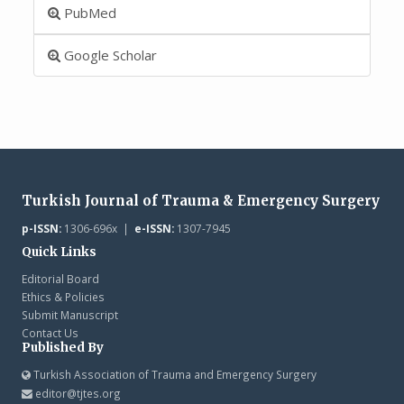
PubMed
Google Scholar
Turkish Journal of Trauma & Emergency Surgery
p-ISSN:
1306-696x |
e-ISSN:
1307-7945
Quick Links
Editorial Board
Ethics & Policies
Submit Manuscript
Contact Us
Published By
Turkish Association of Trauma and Emergency Surgery
editor@tjtes.org