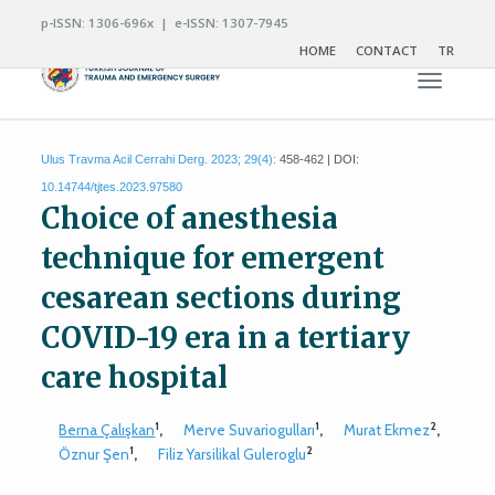
p-ISSN: 1306-696x | e-ISSN: 1307-7945
HOME
CONTACT
TR
Toggle n
Ulus Travma Acil Cerrahi Derg. 2023; 29(4):
458-462 | DOI:
10.14744/tjtes.2023.97580
Choice of anesthesia
technique for emergent
cesarean sections during
COVID-19 era in a tertiary
care hospital
1
1
2
Berna Çalışkan
,
Merve Suvariogulları
,
Murat Ekmez
,
1
2
Öznur Şen
,
Filiz Yarsilikal Guleroglu