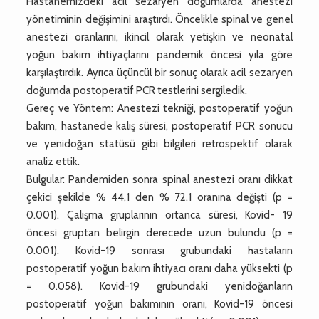
Hastanemizdeki acil sezaryen doğumlarda anestezi
yönetiminin değişimini araştırdı. Öncelikle spinal ve genel
anestezi oranlarını, ikincil olarak yetişkin ve neonatal
yoğun bakım ihtiyaçlarını pandemik öncesi yıla göre
karşılaştırdık. Ayrıca üçüncül bir sonuç olarak acil sezaryen
doğumda postoperatif PCR testlerini sergiledik.
Gereç ve Yöntem: Anestezi tekniği, postoperatif yoğun
bakım, hastanede kalış süresi, postoperatif PCR sonucu
ve yenidoğan statüsü gibi bilgileri retrospektif olarak
analiz ettik.
Bulgular: Pandemiden sonra spinal anestezi oranı dikkat
çekici şekilde % 44,1 den % 72.1 oranına değişti (p =
0.001). Çalışma gruplarının ortanca süresi, Kovid- 19
öncesi gruptan belirgin derecede uzun bulundu (p =
0.001). Kovid-19 sonrası grubundaki hastaların
postoperatif yoğun bakım ihtiyacı oranı daha yüksekti (p
= 0.058). Kovid-19 grubundaki yenidoğanların
postoperatif yoğun bakımının oranı, Kovid-19 öncesi