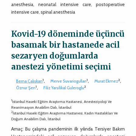
anesthesia, neonatal intensive care, postoperative
intensive care, spinal anesthesia
Kovid-19 döneminde üçüncü
basamak bir hastanede acil
sezaryen doğumlarda
anestezi yönetimi seçimi
1
1
2
Berna Çalışkan
,
Merve Suvariogulları
,
Murat Ekmez
,
1
2
Öznur Şen
,
Filiz Yarsilikal Guleroglu
1
İstanbul Haseki Eğitim Araştırma Hastanesi, Anesteziyoloji Ve
Reanimasyon Anabilim Dalı, İstanbul
2
İstanbul Haseki Eğitim Araştırma Hastanesi, Kadın Hastalıkları Ve
Doğum Anabilim Dalı, İstanbul
Amaç: Bu çalışma pandeminin ilk yılında Tersiyer Bakım