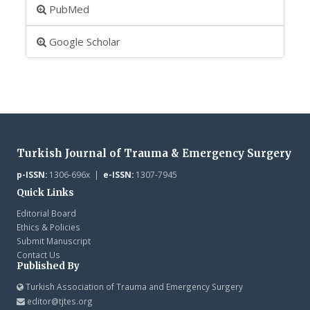
PubMed
Google Scholar
Turkish Journal of Trauma & Emergency Surgery
p-ISSN:
1306-696x |
e-ISSN:
1307-7945
Quick Links
Editorial Board
Ethics & Policies
Submit Manuscript
Contact Us
Published By
Turkish Association of Trauma and Emergency Surgery
editor@tjtes.org