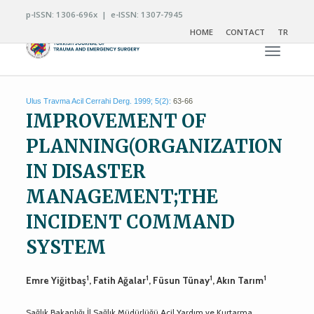
p-ISSN: 1306-696x | e-ISSN: 1307-7945
HOME
CONTACT
TR
Toggle n
Ulus Travma Acil Cerrahi Derg. 1999; 5(2):
63-66
IMPROVEMENT OF
PLANNING(ORGANIZATION
IN DISASTER
MANAGEMENT;THE
INCIDENT COMMAND
SYSTEM
1
1
1
1
Emre Yiğitbaş
, Fatih Ağalar
, Füsun Tünay
, Akın Tarım
Sağlık Bakanlığı İl Sağlık Müdürlüğü Acil Yardım ve Kurtarma