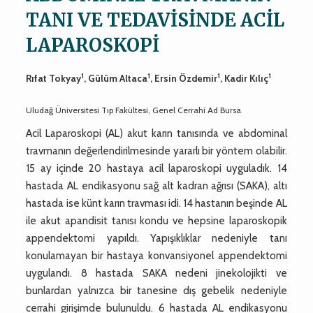
TANI VE TEDAVİSİNDE ACİL
LAPAROSKOPİ
1
1
1
1
Rıfat Tokyay
, Gülüm Altaca
, Ersin Özdemir
, Kadir Kılıç
Uludağ Üniversitesi Tıp Fakültesi, Genel Cerrahi Ad Bursa
Acil Laparoskopi (AL) akut karın tanısında ve abdominal
travmanın değerlendirilmesinde yararlı bir yöntem olabilir.
15 ay içinde 20 hastaya acil laparoskopi uyguladık. 14
hastada AL endikasyonu sağ alt kadran ağrısı (SAKA), altı
hastada ise künt karın travması idi. 14 hastanın beşinde AL
ile akut apandisit tanısı kondu ve hepsine laparoskopik
appendektomi yapıldı. Yapışıklıklar nedeniyle tanı
konulamayan bir hastaya konvansiyonel appendektomi
uygulandı. 8 hastada SAKA nedeni jinekolojikti ve
bunlardan yalnızca bir tanesine dış gebelik nedeniyle
cerrahi girişimde bulunuldu. 6 hastada AL endikasyonu