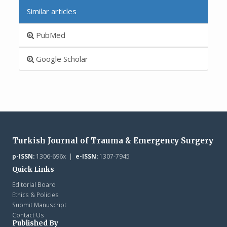
Similar articles
PubMed
Google Scholar
Turkish Journal of Trauma & Emergency Surgery
p-ISSN:
1306-696x |
e-ISSN:
1307-7945
Quick Links
Editorial Board
Ethics & Policies
Submit Manuscript
Contact Us
Published By