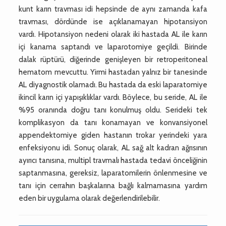
kunt karın travması idi hepsinde de aynı zamanda kafa
travması, dördünde ise açıklanamayan hipotansiyon
vardı. Hipotansiyon nedeni olarak iki hastada AL ile karın
içi kanama saptandı ve laparotomiye geçildi. Birinde
dalak rüptürü, diğerinde genişleyen bir retroperitoneal
hematom mevcuttu. Yirmi hastadan yalnız bir tanesinde
AL diyagnostik olamadı. Bu hastada da eski laparatomiye
ikincil karın içi yapışıklıklar vardı. Böylece, bu seride, AL ile
%95 oranında doğru tanı konulmuş oldu. Serideki tek
komplikasyon da tanı konamayan ve konvansiyonel
appendektomiye giden hastanın trokar yerindeki yara
enfeksiyonu idi. Sonuç olarak, AL sağ alt kadran ağrısının
ayırıcı tanısına, multipl travmalı hastada tedavi önceliğinin
saptanmasına, gereksiz, laparatomilerin önlenmesine ve
tanı için cerrahın başkalarına bağlı kalmamasına yardım
eden bir uygulama olarak değerlendirilebilir.