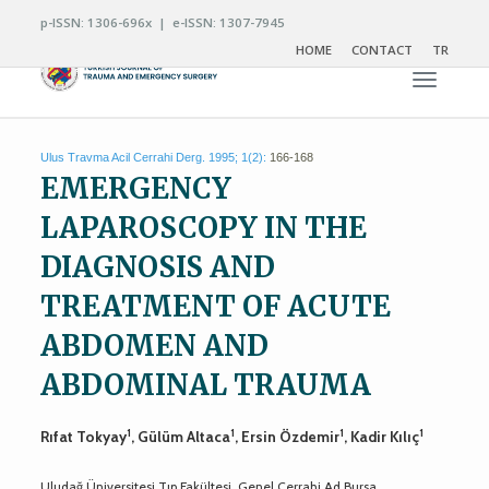
p-ISSN: 1306-696x | e-ISSN: 1307-7945
HOME
CONTACT
TR
Toggle n
Ulus Travma Acil Cerrahi Derg. 1995; 1(2):
166-168
EMERGENCY
LAPAROSCOPY IN THE
DIAGNOSIS AND
TREATMENT OF ACUTE
ABDOMEN AND
ABDOMINAL TRAUMA
1
1
1
1
Rıfat Tokyay
, Gülüm Altaca
, Ersin Özdemir
, Kadir Kılıç
Uludağ Üniversitesi Tıp Fakültesi, Genel Cerrahi Ad Bursa