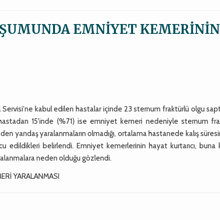
ŞUMUNDA EMNİYET KEMERİNİ
l Servisi'ne kabul edilen hastalar içinde 23 sternum fraktürlü olgu sap
 21 hastadan 15'inde (%71) ise emniyet kemeri nedeniyle sternum fra
den yandaş yaralanmaların olmadığı, ortalama hastanede kalış süresin
edildikleri belirlendi. Emniyet kemerlerinin hayat kurtarıcı, buna 
aralanmalara neden olduğu gözlendi.
ERİ YARALANMASI