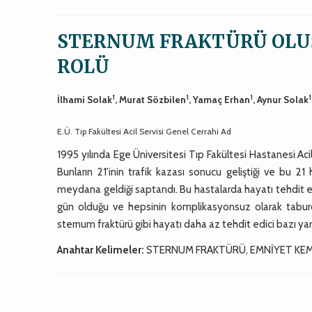
STERNUM FRAKTÜRÜ OLU
ROLÜ
1
1
1
1
İlhami Solak
, Murat Sözbilen
, Yamaç Erhan
, Aynur Solak
E.Ü. Tıp Fakültesi Acil Servisi Genel Cerrahi Ad
1995 yılında Ege Üniversitesi Tıp Fakültesi Hastanesi Aci
Bunların 21'inin trafik kazası sonucu geliştiği ve bu
meydana geldiği saptandı. Bu hastalarda hayatı tehdit e
gün olduğu ve hepsinin komplikasyonsuz olarak taburcu 
sternum fraktürü gibi hayatı daha az tehdit edici bazı y
Anahtar Kelimeler:
STERNUM FRAKTÜRÜ, EMNİYET KEM