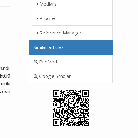
Medlars
N
Procite
Reference Manager
Similar articles
PubMed
tandı.
Google Scholar
ktürü
in iki
karşın