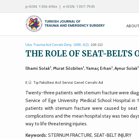
p-ISSN: 1306-696x | e-ISSN: 1307-7945
ABOUT
Ulus Travma Acil Cerrahi Derg. 1998; 4(2):
108-110
THE ROLE OF SEAT-BELTS
1
1
1
1
İlhami Solak
, Murat Sözbilen
, Yamaç Erhan
, Aynur Solak
E.Ü. Tıp Fakültesi Acil Servisi Genel Cerrahi Ad
Twenty-three patients with sternum fracture were di
Service of Ege University Medical School Hospital in 
patients with sternum fracture were caused by seat be
complications and the mean hospital stay was two days. Us
way to life threatening injuries.
Keywords:
STERNUM FRACTURE, SEAT-BELT INJURY