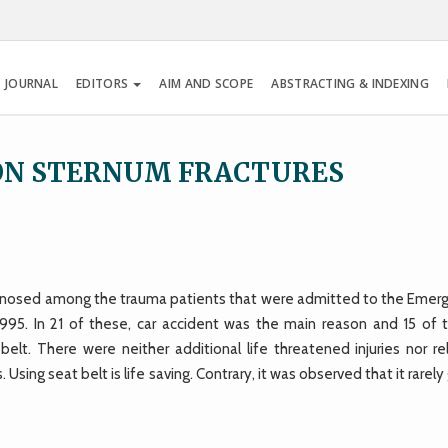
 JOURNAL
EDITORS
AIM AND SCOPE
ABSTRACTING & INDEXING
 ON STERNUM FRACTURES
agnosed among the trauma patients that were admitted to the Emer
1995. In 21 of these, car accident was the main reason and 15 of 
lt. There were neither additional life threatened injuries nor re
ing seat belt is life saving. Contrary, it was observed that it rarely