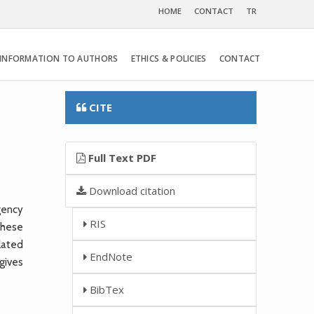
HOME
CONTACT
TR
INFORMATION TO AUTHORS
ETHICS & POLICIES
CONTACT
CITE
Full Text PDF
Download citation
gency
RIS
these
lated
EndNote
 gives
BibTex