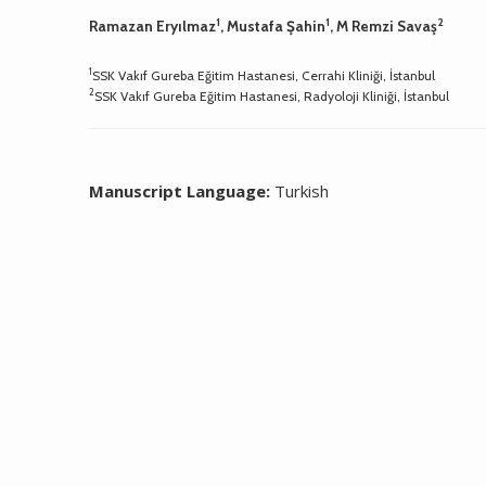
1
1
2
Ramazan Eryılmaz
, Mustafa Şahin
, M Remzi Savaş
1
SSK Vakıf Gureba Eğitim Hastanesi, Cerrahi Kliniği, İstanbul
2
SSK Vakıf Gureba Eğitim Hastanesi, Radyoloji Kliniği, İstanbul
Manuscript Language:
Turkish