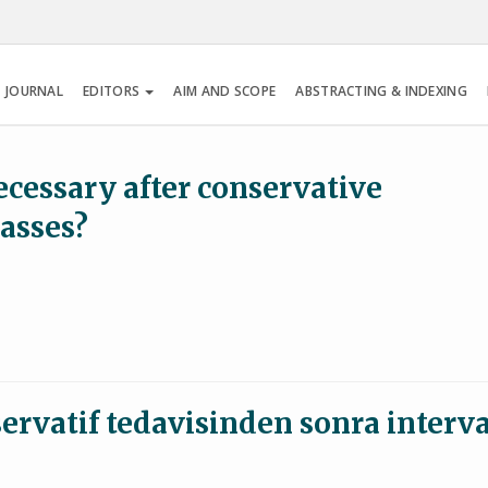
 JOURNAL
EDITORS
AIM AND SCOPE
ABSTRACTING & INDEXING
cessary after conservative
asses?
ervatif tedavisinden sonra interva