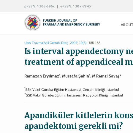
p-ISSN: 1306-696x | e-ISSN: 1307-7945
ABOUT
Ulus Travma Acil Cerrahi Derg. 2004; 10(3):
185-188
Is interval appendectomy ne
treatment of appendiceal m
1
1
2
Ramazan Eryılmaz
, Mustafa Şahin
, M Remzi Savaş
1
SSK Vakıf Gureba Eğitim Hastanesi, Cerrahi Kliniği, İstanbul
2
SSK Vakıf Gureba Eğitim Hastanesi, Radyoloji Kliniği, İstanbul
Apandiküler kitlelerin kons
apandektomi gerekli mi?