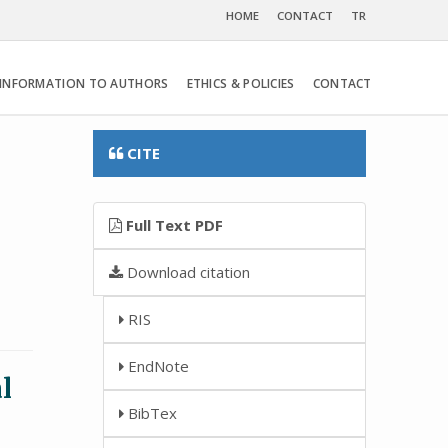
HOME
CONTACT
TR
INFORMATION TO AUTHORS
ETHICS & POLICIES
CONTACT
CITE
Full Text PDF
Download citation
RIS
EndNote
l
BibTex