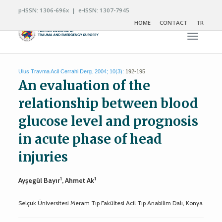
p-ISSN: 1306-696x | e-ISSN: 1307-7945
HOME
CONTACT
TR
Toggle n
Ulus Travma Acil Cerrahi Derg. 2004; 10(3):
192-195
An evaluation of the
relationship between blood
glucose level and prognosis
in acute phase of head
injuries
1
1
Ayşegül Bayır
, Ahmet Ak
Selçuk Üniversitesi Meram Tıp Fakültesi Acil Tıp Anabilim Dalı, Konya