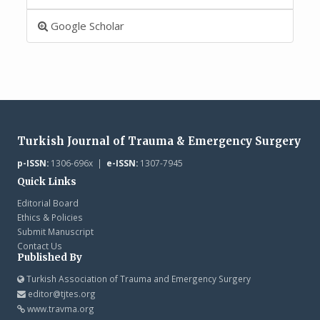
Google Scholar
Turkish Journal of Trauma & Emergency Surgery
p-ISSN:
1306-696x |
e-ISSN:
1307-7945
Quick Links
Editorial Board
Ethics & Policies
Submit Manuscript
Contact Us
Published By
Turkish Association of Trauma and Emergency Surgery
editor@tjtes.org
www.travma.org