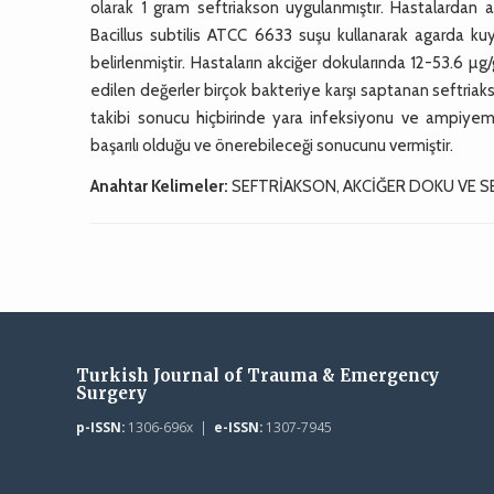
olarak 1 gram seftriakson uygulanmıştır. Hastalardan a
Bacillus subtilis ATCC 6633 suşu kullanarak agarda kuy
belirlenmiştir. Hastaların akciğer dokularında 12-53.6 µ
edilen değerler birçok bakteriye karşı saptanan seftriak
takibi sonucu hiçbirinde yara infeksiyonu ve ampiyem g
başarılı olduğu ve önerebileceği sonucunu vermiştir.
Anahtar Kelimeler:
SEFTRİAKSON, AKCİĞER DOKU VE
Turkish Journal of Trauma & Emergency
Surgery
p-ISSN:
1306-696x |
e-ISSN:
1307-7945