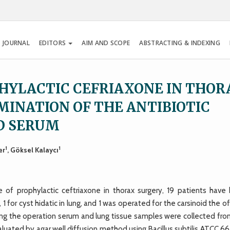
 JOURNAL
EDITORS
AIM AND SCOPE
ABSTRACTING & INDEXING
PHYLACTIC CEFRIAXONE IN THOR
INATION OF THE ANTIBIOTIC
ND SERUM
1
1
er
, Göksel Kalaycı
 of prophylactic ceftriaxone in thorax surgery, 19 patients have
1 for cyst hidatic in lung, and 1 was operated for the carsinoid the of
uring the operation serum and lung tissue samples were collected fr
aluated by agar well diffusion method using Bacillus subtilis ATCC 6