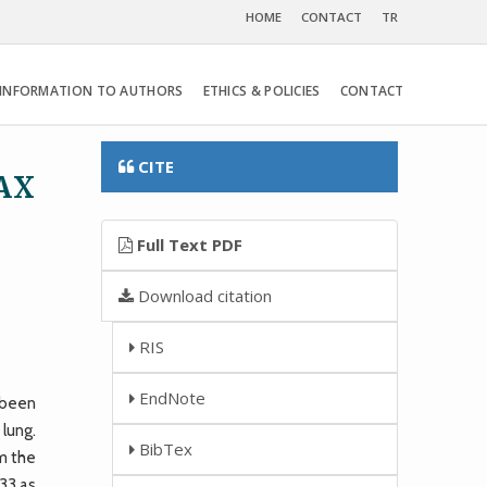
HOME
CONTACT
TR
INFORMATION TO AUTHORS
ETHICS & POLICIES
CONTACT
CITE
AX
Full Text PDF
Download citation
RIS
EndNote
 been
 lung.
BibTex
om the
633 as