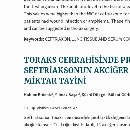
the test organism. The antibiotic level in the tissue w
This values were higher than the MIC of ceftriaxone for
patients had wound infection or amphiema. These findi
and can be suggested in thorax surgery.
Keywords:
CEFTRIAXON, LUNG TISSUE AND SERUM C
TORAKS CERRAHİSİNDE P
SEFTRİAKSONUN AKCİĞER
MİKTAR TAYİNİ
1
1
1
Habibe Erdeniz
, Yılmaz Başar
, Şükrü Dilege
, Bülent Gürl
İ.Ü. Tıp Fakültesi Genel Cerrahi Ad
Seftriaksonun toraks cerrahisindeki profilaktik değerini b
akciğer kanseri, 1'i akciğer kist hidatik, 1 'i akciğer kar