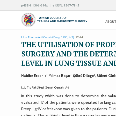
p-ISSN: 1306-696x | e-ISSN: 1307-7945
ABOUT
Ulus Travma Acil Cerrahi Derg. 1998; 4(2):
92-94
THE UTILISATION OF PRO
SURGERY AND THE DETERM
LEVEL IN LUNG TISSUE A
1
1
1
Habibe Erdeniz
, Yılmaz Başar
, Şükrü Dilege
, Bülent Gürl
İ.Ü. Tıp Fakültesi Genel Cerrahi Ad
In this study which was done to determine the value
evaluated. 17 of the patients were operated for lung ca, 
Preop I gr IV ceftriaxone was given to the patients. D
patients. The antibiotic level in those samples were ev