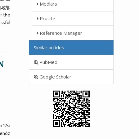
Medlars
 µg/g.
of the
Procite
ssful
Reference Manager
Similar articles
N
PubMed
Google Scholar
n 17si
avenöz