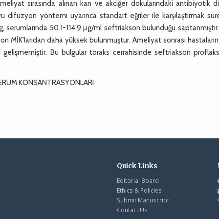
meliyat sırasında alınan kan ve akciğer dokularındaki antibiyotik d
u difüzyon yöntemi uyarınca standart eğriler ile karşılaştırmak sur
g/g, serumlarında 50.1-114.9 µg/ml seftriakson bulunduğu saptanmıştır
son MİK'larıdan daha yüksek bulunmuştur. Ameliyat sonrası hastaların 
elişmemiştir. Bu bulgular toraks cerrahisinde seftriakson proflaksi
 SERUM KONSANTRASYONLARI
Quick Links
Editorial Board
Ethics & Policies
Submit Manuscript
Contact Us