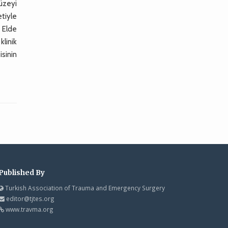
üzeyi
etiyle
. Elde
klinik
sinin
Published By
Turkish Association of Trauma and Emergency Surgery
editor@tjtes.org
www.travma.org