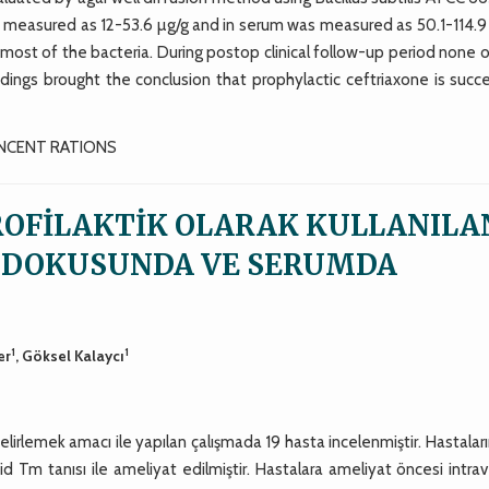
as measured as 12-53.6 µg/g and in serum was measured as 50.1-114.9
 most of the bacteria. During postop clinical follow-up period none 
ngs brought the conclusion that prophylactic ceftriaxone is succe
ONCENT RATIONS
ROFİLAKTİK OLARAK KULLANILA
 DOKUSUNDA VE SERUMDA
1
1
er
, Göksel Kalaycı
elirlemek amacı ile yapılan çalışmada 19 hasta incelenmiştir. Hastaları
sinoid Tm tanısı ile ameliyat edilmiştir. Hastalara ameliyat öncesi intr