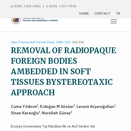
p-ISSN: 1306-696x | e-ISSN: 1307-7945
HOME
CONTACT
TR
Toggle n
Ulus Travma Acil Cerrahi Derg. 1999; 5(3):
213-216
REMOVAL OF RADIOPAQUE
FOREIGN BODIES
AMBEDDED IN SOFT
TISSUES BYSTEREOTAXIC
APPROACH
1
1
1
Cuma Yıldırım
, Erdoğan M Sözüer
, Levent Avşaroğulları
,
1
1
Sinan Karaoğlu
, Nurullah Günay
Erciyes Üniversitesi Tıp Fakültesi İlk ve Acil Yardım Ad