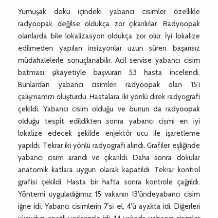
Yumuşak doku içindeki yabancı cisimler özellikle
radyoopak değilse oldukça zor çıkarılırlar. Radyoopak
olanlarda bile lokalizasyon oldukça zor olur. İyi lokalize
edilmeden yapılan insizyonlar uzun süren başarısız
müdahalelerle sonuçlanabilir. Acil servise yabancı cisim
batması şikayetiyle başvuran 53 hasta incelendi.
Bunlardan yabancı cisimleri radyoopak olan 15'i
çalışmamızı oluşturdu. Hastalara iki yönlü direk radyografi
çekildi. Yabancı cisim olduğu ve bunun da radyoopak
olduğu tespit edildikten sonra yabancı cismi en iyi
lokalize edecek şekilde enjektör ucu ile işaretleme
yapıldı. Tekrar iki yönlü radyografi alındı. Grafiler eşliğinde
yabancı cisim arandı ve çıkarıldı. Daha sonra dokular
anatomik katlara uygun olarak kapatıldı. Tekrar kontrol
grafisi çekildi. Hasta bir hafta sonra kontrole çağrıldı.
Yöntemi uyguladığımız 15 vakanın 13'ündeyabancı cisim
iğne idi. Yabancı cisimlerin 7'si el, 4'ü ayakta idi. Diğerleri