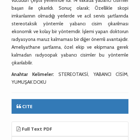
vücudun çeşitli yerlerinde idi. 14 vakada yabancı cisimler
başarı ile çıkarıldı. Sonuç olarak; Özellikle skopi
imkanlarının olmadığı yerlerde ve acil servis şartlarında
stereotaksik yöntemle yabancı cisim çıkarılması
ekonomik ve kolay bir yöntemdir. İşlemi yapan doktorun
radyasyona maruz kalmaması bir diğer önemli avantajıdır.
Ameliyathane şartlarına, özel ekip ve ekipmana gerek
kalmadan radyoopak yabancı cisimler bu yöntemle
çıkarılabilir.
Anahtar Kelimeler:
STEREOTAKSİ, YABANCI CİSİM,
YUMUŞAK DOKU
CITE
Full Text PDF