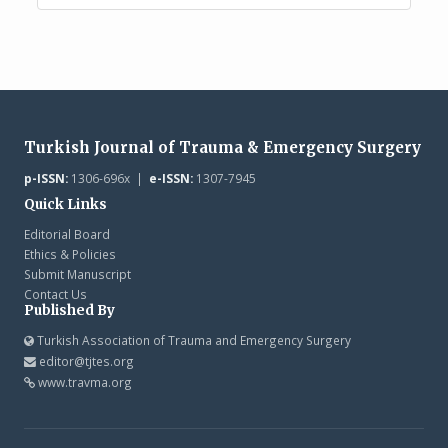
Turkish Journal of Trauma & Emergency Surgery
p-ISSN:
1306-696x |
e-ISSN:
1307-7945
Quick Links
Editorial Board
Ethics & Policies
Submit Manuscript
Contact Us
Published By
Turkish Association of Trauma and Emergency Surgery
editor@tjtes.org
www.travma.org