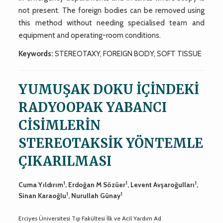
not present. The foreign bodies can be removed using
this method without needing specialised team and
equipment and operating-room conditions.
Keywords:
STEREOTAXY, FOREIGN BODY, SOFT TISSUE
YUMUŞAK DOKU İÇİNDEKİ
RADYOOPAK YABANCI
CİSİMLERİN
STEREOTAKSİK YÖNTEMLE
ÇIKARILMASI
1
1
1
Cuma Yıldırım
, Erdoğan M Sözüer
, Levent Avşaroğulları
,
1
1
Sinan Karaoğlu
, Nurullah Günay
Erciyes Üniversitesi Tıp Fakültesi İlk ve Acil Yardım Ad