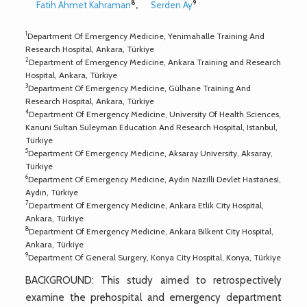
8
9
Fatih Ahmet Kahraman
,
Serden Ay
1
Department Of Emergency Medicine, Yenimahalle Training And
Research Hospital, Ankara, Türkiye
2
Department of Emergency Medicine, Ankara Training and Research
Hospital, Ankara, Türkiye
3
Department Of Emergency Medicine, Gülhane Training And
Research Hospital, Ankara, Türkiye
4
Department Of Emergency Medicine, University Of Health Sciences,
Kanuni Sultan Suleyman Education And Research Hospital, Istanbul,
Türkiye
5
Department Of Emergency Medicine, Aksaray University, Aksaray,
Türkiye
6
Department Of Emergency Medicine, Aydın Nazilli Devlet Hastanesi,
Aydın, Türkiye
7
Department Of Emergency Medicine, Ankara Etlik City Hospital,
Ankara, Türkiye
8
Department Of Emergency Medicine, Ankara Bilkent City Hospital,
Ankara, Türkiye
9
Department Of General Surgery, Konya City Hospital, Konya, Türkiye
BACKGROUND: This study aimed to retrospectively
examine the prehospital and emergency department