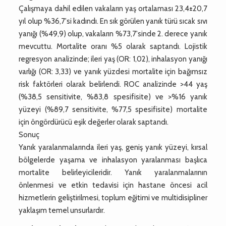
Çalışmaya dahil edilen vakaların yaş ortalaması 23,4±20,7
yıl olup %36,7'si kadındı. En sık görülen yanık türü sıcak sıvı
yanığı (%49,9) olup, vakaların %73,7'sinde 2. derece yanık
mevcuttu. Mortalite oranı %5 olarak saptandı. Lojistik
regresyon analizinde; ileri yaş (OR: 1,02), inhalasyon yanığı
varlığı (OR: 3,33) ve yanık yüzdesi mortalite için bağımsız
risk faktörleri olarak belirlendi. ROC analizinde >44 yaş
(%38,5 sensitivite, %83,8 spesifisite) ve >%16 yanık
yüzeyi (%89,7 sensitivite, %77,5 spesifisite) mortalite
için öngördürücü eşik değerler olarak saptandı.
Sonuç
Yanık yaralanmalarında ileri yaş, geniş yanık yüzeyi, kırsal
bölgelerde yaşama ve inhalasyon yaralanması başlıca
mortalite belirleyicileridir. Yanık yaralanmalarının
önlenmesi ve etkin tedavisi için hastane öncesi acil
hizmetlerin geliştirilmesi, toplum eğitimi ve multidisipliner
yaklaşım temel unsurlardır.