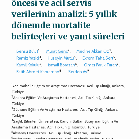
öncesi ve acil servis
verilerinin analizi: 5 yıllık
dönemde mortalite
belirteçleri ve yanıt süreleri
1
2
3
Bensu Bulut
,
Murat Genc
,
Medine Akkan Oz
,
4
5
5
Ramiz Yazici
,
Huseyin Mutlu
,
Ekrem Taha Sert
,
5
6
7
Kamil Kokulu
,
İsmail Borazan
,
Omer Faruk Turan
,
8
9
Fatih Ahmet Kahraman
,
Serden Ay
1
Yenimahalle Eğitim Ve Araştırma Hastanesi, Acil Tıp Kliniği, Ankara,
Türkiye
2
Ankara Eğitim Ve Araştırma Hastanesi, Acil Tıp Kliniği, Ankara,
Türkiye
3
Gülhane Eğitim Ve Araştırma Hastanesi, Acil Tıp Kliniği, Ankara,
Türkiye
4
Sağlık Bilimleri Üniversitesi, Kanuni Sultan Süleyman Eğitim Ve
Araştırma Hastanesi, Acil Tıp Kliniği, Istanbul, Türkiye
5
Aksaray Üniversitesi, Acil Tıp Kliniği, Aksaray, Türkiye
6
Aydın Nazilli Devlet Hastanesi, Acil Tıp Kliniği, Aydın, Türkiye