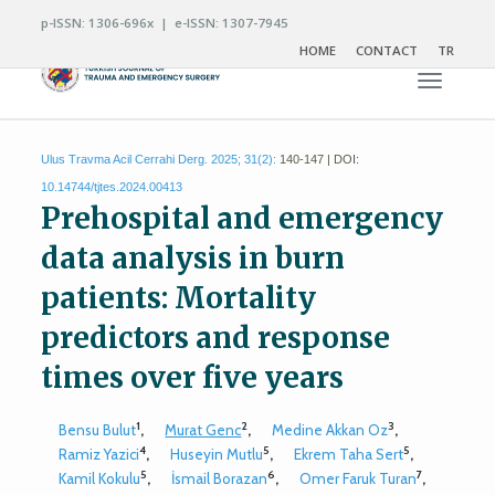
p-ISSN: 1306-696x | e-ISSN: 1307-7945
HOME
CONTACT
TR
Toggle n
Ulus Travma Acil Cerrahi Derg. 2025; 31(2):
140-147 | DOI:
10.14744/tjtes.2024.00413
Prehospital and emergency
data analysis in burn
patients: Mortality
predictors and response
times over five years
1
2
3
Bensu Bulut
,
Murat Genc
,
Medine Akkan Oz
,
4
5
5
Ramiz Yazici
,
Huseyin Mutlu
,
Ekrem Taha Sert
,
5
6
7
Kamil Kokulu
,
İsmail Borazan
,
Omer Faruk Turan
,