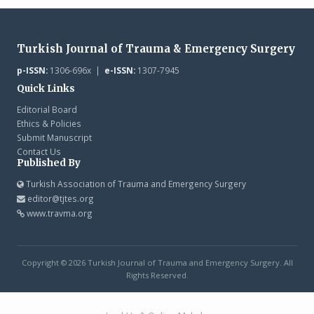
Turkish Journal of Trauma & Emergency Surgery
p-ISSN:
1306-696x |
e-ISSN:
1307-7945
Quick Links
Editorial Board
Ethics & Policies
Submit Manuscript
Contact Us
Published By
Turkish Association of Trauma and Emergency Surgery
editor@tjtes.org
www.travma.org
Copyright © 2026 Turkish Journal of Trauma and Emergency Surgery. All
Rights Reserved.