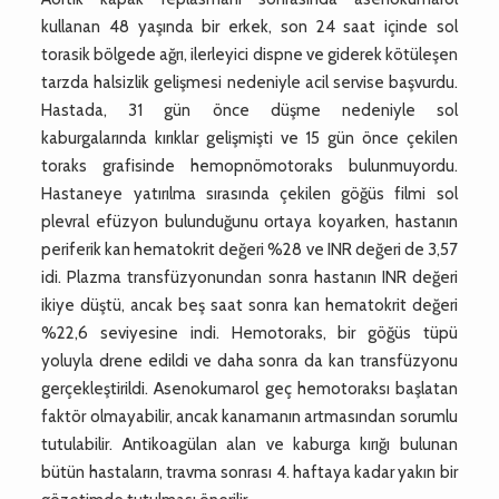
kullanan 48 yaşında bir erkek, son 24 saat içinde sol
torasik bölgede ağrı, ilerleyici dispne ve giderek kötüleşen
tarzda halsizlik gelişmesi nedeniyle acil servise başvurdu.
Hastada, 31 gün önce düşme nedeniyle sol
kaburgalarında kırıklar gelişmişti ve 15 gün önce çekilen
toraks grafisinde hemopnömotoraks bulunmuyordu.
Hastaneye yatırılma sırasında çekilen göğüs filmi sol
plevral efüzyon bulunduğunu ortaya koyarken, hastanın
periferik kan hematokrit değeri %28 ve INR değeri de 3,57
idi. Plazma transfüzyonundan sonra hastanın INR değeri
ikiye düştü, ancak beş saat sonra kan hematokrit değeri
%22,6 seviyesine indi. Hemotoraks, bir göğüs tüpü
yoluyla drene edildi ve daha sonra da kan transfüzyonu
gerçekleştirildi. Asenokumarol geç hemotoraksı başlatan
faktör olmayabilir, ancak kanamanın artmasından sorumlu
tutulabilir. Antikoagülan alan ve kaburga kırığı bulunan
bütün hastaların, travma sonrası 4. haftaya kadar yakın bir