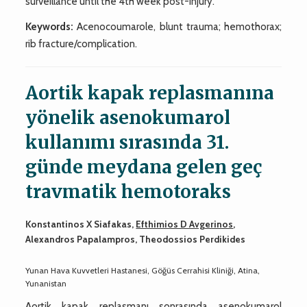
surveillance until the 4th week post-injury.
Keywords:
Acenocoumarole, blunt trauma; hemothorax;
rib fracture/complication.
Aortik kapak replasmanına
yönelik asenokumarol
kullanımı sırasında 31.
günde meydana gelen geç
travmatik hemotoraks
Konstantinos X Siafakas,
Efthimios D Avgerinos
,
Alexandros Papalampros, Theodossios Perdikides
Yunan Hava Kuvvetleri Hastanesi, Göğüs Cerrahisi Kliniği, Atina,
Yunanistan
Aortik kapak replasmanı sonrasında asenokumarol