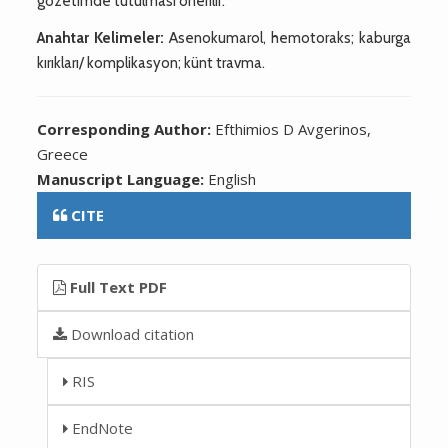
gözetimde tutulması önerilir.
Anahtar Kelimeler:
Asenokumarol, hemotoraks; kaburga
kırıkları/ komplikasyon; künt travma.
Corresponding Author:
Efthimios D Avgerinos,
Greece
Manuscript Language:
English
CITE
Full Text PDF
Download citation
RIS
EndNote