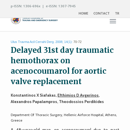
p-ISSN: 1306-696x | e-ISSN: 1307-7945
HOME
CONTACT
TR
Toggle n
Ulus Travma Acil Cerrahi Derg. 2008; 14(1):
70-72
Delayed 31st day traumatic
hemothorax on
acenocoumarol for aortic
valve replacement
Konstantinos X Siafakas,
Efthimios D Avgerinos
,
Alexandros Papalampros, Theodossios Perdikides
Department Of Thoracic Surgery, Hellenic Airforce Hospital, Athens,
Greece
A 48-year-old man, on acenocoumarol due to past