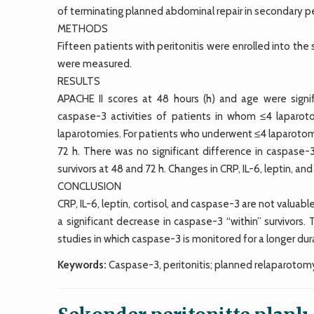
of terminating planned abdominal repair in secondary per
METHODS
Fifteen patients with peritonitis were enrolled into the 
were measured.
RESULTS
APACHE II scores at 48 hours (h) and age were signifi
caspase-3 activities of patients in whom ≤4 lapa
laparotomies. For patients who underwent ≤4 laparotomi
72 h. There was no significant difference in caspase-3 
survivors at 48 and 72 h. Changes in CRP, IL-6, leptin, and 
CONCLUSION
CRP, IL-6, leptin, cortisol, and caspase-3 are not valua
a significant decrease in caspase-3 “within” survivors.
studies in which caspase-3 is monitored for a longer dur
Keywords:
Caspase-3, peritonitis; planned relaparotomy; 