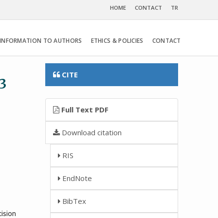
HOME
CONTACT
TR
INFORMATION TO AUTHORS
ETHICS & POLICIES
CONTACT
CITE
-3
Full Text PDF
Download citation
RIS
EndNote
BibTex
cision