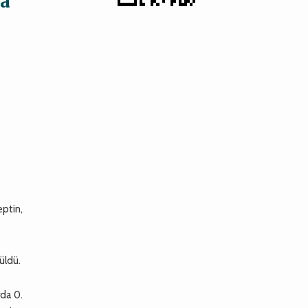
ma
eptin,
üldü.
rda 0.