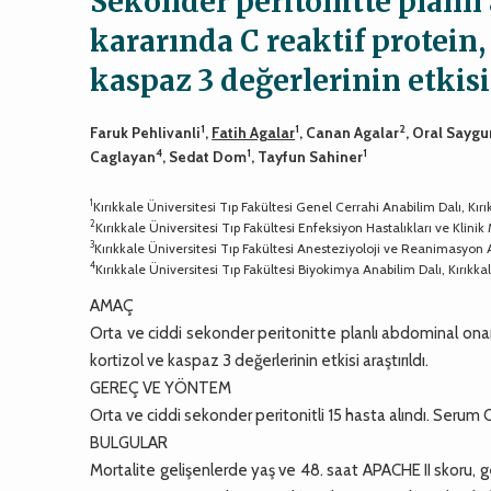
Sekonder peritonitte planl
kararında C reaktif protein, 
kaspaz 3 değerlerinin etkisi
1
1
2
Faruk Pehlivanli
,
Fatih Agalar
, Canan Agalar
, Oral Saygu
4
1
1
Caglayan
, Sedat Dom
, Tayfun Sahiner
1
Kırıkkale Üniversitesi Tıp Fakültesi Genel Cerrahi Anabilim Dalı, Kırı
2
Kırıkkale Üniversitesi Tıp Fakültesi Enfeksiyon Hastalıkları ve Klinik 
3
Kırıkkale Üniversitesi Tıp Fakültesi Anesteziyoloji ve Reanimasyon A
4
Kırıkkale Üniversitesi Tıp Fakültesi Biyokimya Anabilim Dalı, Kırıkka
AMAÇ
Orta ve ciddi sekonder peritonitte planlı abdominal onarım
kortizol ve kaspaz 3 değerlerinin etkisi araştırıldı.
GEREÇ VE YÖNTEM
Orta ve ciddi sekonder peritonitli 15 hasta alındı. Serum CR
BULGULAR
Mortalite gelişenlerde yaş ve 48. saat APACHE II skoru, 