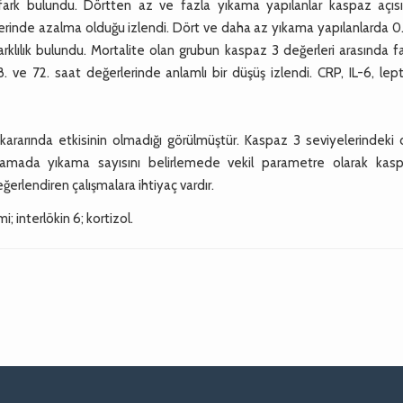
fark bulundu. Dörtten az ve fazla yıkama yapılanlar kaspaz açıs
rlerinde azalma olduğu izlendi. Dört ve daha az yıkama yapılanlarda 0
rklılık bulundu. Mortalite olan grubun kaspaz 3 değerleri arasında far
e 72. saat değerlerinde anlamlı bir düşüş izlendi. CRP, IL-6, lept
ı kararında etkisinin olmadığı görülmüştür. Kaspaz 3 seviyelerindeki
 kapamada yıkama sayısını belirlemede vekil parametre olarak kas
erlendiren çalışmalara ihtiyaç vardır.
; interlökin 6; kortizol.