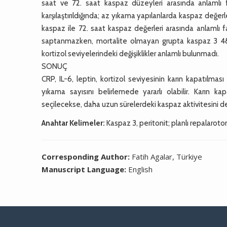
saat ve 72. saat kaspaz düzeyleri arasında anlamlı 
karşılaştırıldığında; az yıkama yapılanlarda kaspaz değe
kaspaz ile 72. saat kaspaz değerleri arasında anlamlı fa
saptanmazken, mortalite olmayan grupta kaspaz 3 48. v
kortizol seviyelerindeki değişiklikler anlamlı bulunmadı.
SONUÇ
CRP, IL-6, leptin, kortizol seviyesinin karın kapatılmas
yıkama sayısını belirlemede yararlı olabilir. Karın
seçilecekse, daha uzun sürelerdeki kaspaz aktivitesini değ
Anahtar Kelimeler:
Kaspaz 3, peritonit; planlı repalarotomi
Corresponding Author:
Fatih Agalar, Türkiye
Manuscript Language:
English