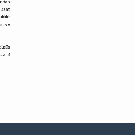
ından
. saat
klılık
in ve
 düşüş
paz 3