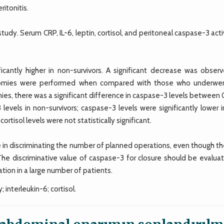
itonitis.
study. Serum CRP, IL-6, leptin, cortisol, and peritoneal caspase-3 acti
cantly higher in non-survivors. A significant decrease was observ
rotomies were performed when compared with those who underwe
es, there was a significant difference in caspase-3 levels between 
levels in non-survivors; caspase-3 levels were significantly lower 
cortisol levels were not statistically significant.
ble in discriminating the number of planned operations, even though th
 The discriminative value of caspase-3 for closure should be evalua
ation in a large number of patients.
interleukin-6; cortisol.