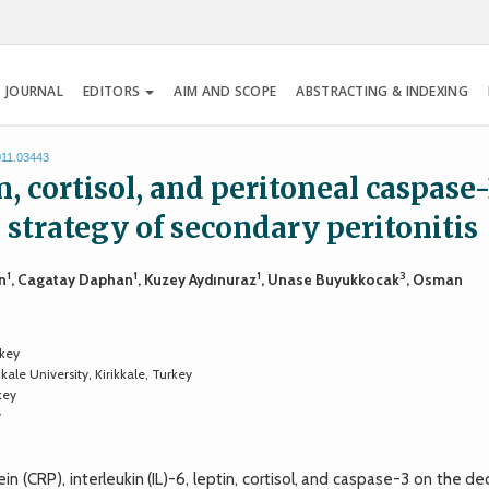
 JOURNAL
EDITORS
AIM AND SCOPE
ABSTRACTING & INDEXING
011.03443
n, cortisol, and peritoneal caspase
 strategy of secondary peritonitis
1
1
1
3
n
, Cagatay Daphan
, Kuzey Aydınuraz
, Unase Buyukkocak
, Osman
rkey
kale University, Kirikkale, Turkey
key
y
 (CRP), interleukin (IL)-6, leptin, cortisol, and caspase-3 on the de