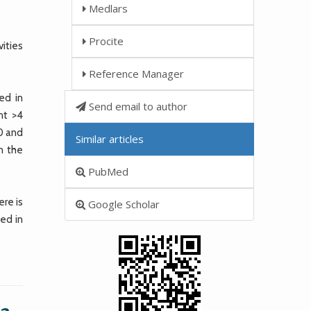
Medlars
Procite
vities
Reference Manager
ed in
Send email to author
nt >4
0 and
Similar articles
in the
PubMed
ere is
Google Scholar
ted in