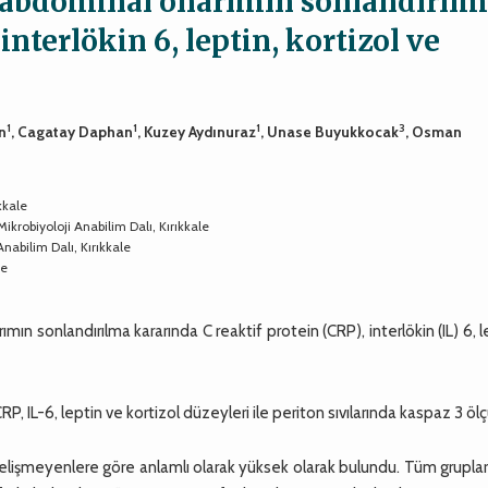
ı abdominal onarımın sonlandırıl
interlökin 6, leptin, kortizol ve
1
1
1
3
n
, Cagatay Daphan
, Kuzey Aydınuraz
, Unase Buyukkocak
, Osman
kkale
Mikrobiyoloji Anabilim Dalı, Kırıkkale
nabilim Dalı, Kırıkkale
le
ın sonlandırılma kararında C reaktif protein (CRP), interlökin (IL) 6, l
P, IL-6, leptin ve kortizol düzeyleri ile periton sıvılarında kaspaz 3 ölç
gelişmeyenlere göre anlamlı olarak yüksek olarak bulundu. Tüm grupla