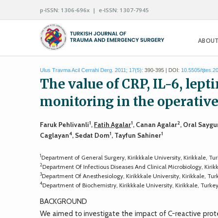
p-ISSN: 1306-696x | e-ISSN: 1307-7945
ABOUT
Ulus Travma Acil Cerrahi Derg. 2011; 17(5):
390-395 | DOI:
10.5505/tjtes.2
The value of CRP, IL-6, lepti
monitoring in the operative
1
1
2
Faruk Pehlivanli
,
Fatih Agalar
, Canan Agalar
, Oral Saygu
4
1
1
Caglayan
, Sedat Dom
, Tayfun Sahiner
1
Department of General Surgery, Kirikkkale University, Kirikkale, Tu
2
Department Of Infectious Diseases And Clinical Microbiology, Kirikk
3
Department Of Anesthesiology, Kirikkkale University, Kirikkale, Tur
4
Department of Biochemistry, Kirikkkale University, Kirikkale, Turke
BACKGROUND
We aimed to investigate the impact of C-reactive protein