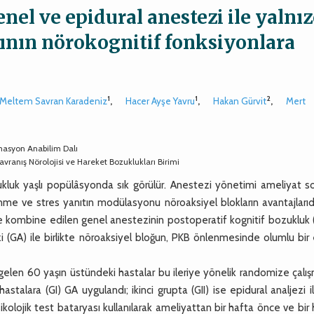
enel ve epidural anestezi ile yalnı
ının nörokognitif fonksiyonlara
ı
1
1
2
Meltem Savran Karadeniz
,
Hacer Ayşe Yavru
,
Hakan Gürvit
,
Mert
imasyon Anabilim Dalı
Davranış Nörolojisi ve Hareket Bozuklukları Birimi
uk yaşlı popülâsyonda sık görülür. Anestezi yönetimi ameliyat so
lenme ve stres yanıtın modülasyonu nöroaksiyel blokların avantajlarıd
ile kombine edilen genel anestezinin postoperatif kognitif bozukluk
ezi (GA) ile birlikte nöroaksiyel bloğun, PKB önlenmesinde olumlu bir 
len 60 yaşın üstündeki hastalar bu ileriye yönelik randomize çalı
i hastalara (GI) GA uygulandı; ikinci grupta (GII) ise epidural analjezi 
ikolojik test bataryası kullanılarak ameliyattan bir hafta önce ve bir