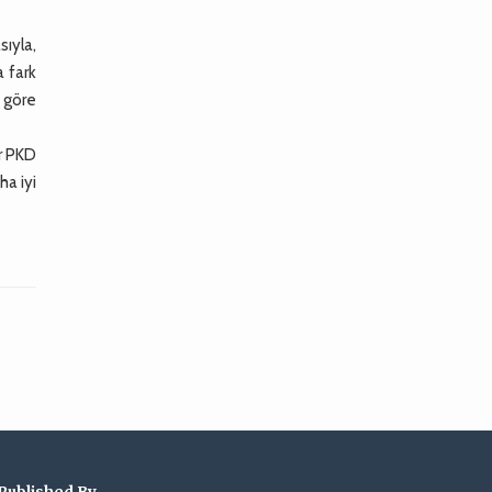
sıyla,
a fark
 göre
er PKD
ha iyi