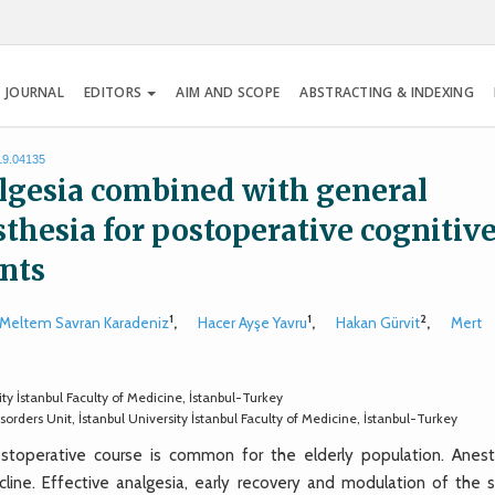
 JOURNAL
EDITORS
AIM AND SCOPE
ABSTRACTING & INDEXING
019.04135
lgesia combined with general
thesia for postoperative cognitiv
ents
1
1
2
Meltem Savran Karadeniz
,
Hacer Ayşe Yavru
,
Hakan Gürvit
,
Mert
ty İstanbul Faculty of Medicine, İstanbul-Turkey
ers Unit, İstanbul University İstanbul Faculty of Medicine, İstanbul-Turkey
toperative course is common for the elderly population. Anest
ne. Effective analgesia, early recovery and modulation of the s