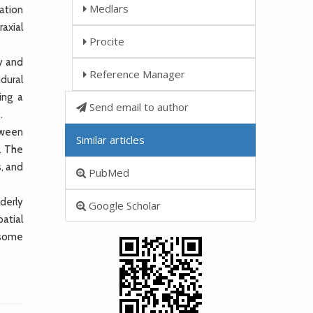
Medlars
ation
axial
Procite
y and
Reference Manager
idural
ing a
Send email to author
.
tween
Similar articles
). The
, and
PubMed
derly
Google Scholar
atial
 some