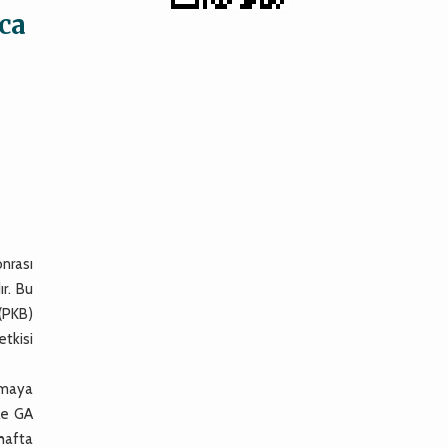
zca
nrası
ır. Bu
 (PKB)
etkisi
şmaya
ile GA
 hafta