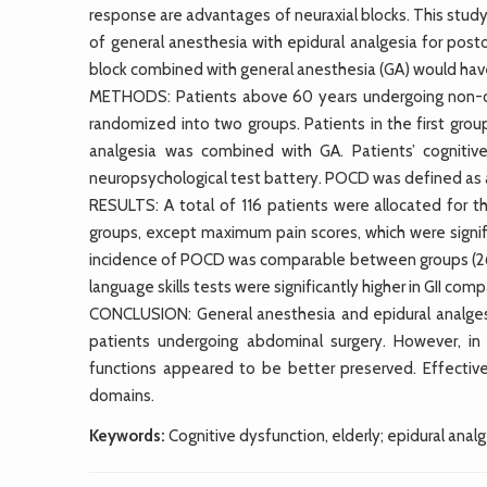
response are advantages of neuraxial blocks. This stu
of general anesthesia with epidural analgesia for pos
block combined with general anesthesia (GA) would hav
METHODS: Patients above 60 years undergoing non-car
randomized into two groups. Patients in the first grou
analgesia was combined with GA. Patients’ cogniti
neuropsychological test battery. POCD was defined as a
RESULTS: A total of 116 patients were allocated for t
groups, except maximum pain scores, which were significa
incidence of POCD was comparable between groups (26% 
language skills tests were significantly higher in GII comp
CONCLUSION: General anesthesia and epidural analgesi
patients undergoing abdominal surgery. However, in
functions appeared to be better preserved. Effective
domains.
Keywords:
Cognitive dysfunction, elderly; epidural anal