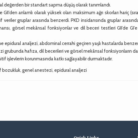
azal değerden bir standart sapma düşüş olarak tanımlandı.
II’den anlamlı olarak yüksek olan maksimum ağrı skorları hariç (sıra
if veriler gruplar arasında benzerdi. PKD insidansında gruplar arasınd
sı, görsel mekânsal fonksiyonlar ve dil beceri testleri GII’de GI’e
 epidural analjezi, abdominal cerrahi geçiren yaşlı hastalarda benz
zi grubunda hafıza, dil becerileri ve görsel mekânsal fonksiyonların da
itif işlevlerin korunmasında katkı sağlayabilir durmaktadır.
tif bozukluk, genel anestezi, epidural analjezi