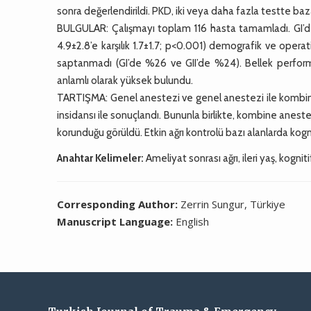
sonra değerlendirildi. PKD, iki veya daha fazla testte b
BULGULAR: Çalışmayı toplam 116 hasta tamamladı. GI’de G
4.9±2.8’e karşılık 1.7±1.7; p<0.001) demografik ve operat
saptanmadı (GI’de %26 ve GII’de %24). Bellek performan
anlamlı olarak yüksek bulundu.
TARTIŞMA: Genel anestezi ve genel anestezi ile kombine
insidansı ile sonuçlandı. Bununla birlikte, kombine aneste
korunduğu görüldü. Etkin ağrı kontrolü bazı alanlarda kogn
Anahtar Kelimeler:
Ameliyat sonrası ağrı, ileri yaş, kogni
Corresponding Author:
Zerrin Sungur, Türkiye
Manuscript Language:
English