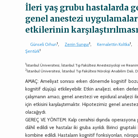
İleri yaş grubu hastalarda g
genel anestezi uygulamalar
etkilerinin karşılaştırılmas
1
1
1
Günseli Orhun
,
Zerrin Sungur
,
Kemalettin Koltka
,
1
Şentürk
1
İstanbul Üniversitesi, İstanbul Tıp Fakültesi Anesteziyoloji ve Rean
2
İstanbul Üniversitesi, İstanbul Tıp Fakültesi Nöroloji Anabilim Dalı, 
AMAÇ: Ameliyat sonrası erken dönemde kognitif bozukl
kognitif düşüşü etkileyebilir. Etkin analjezi, erken der
çalışmanın amacı, genel anestezi ve epidural analjezi 
için etkisini karşılaştırmaktır. Hipotezimiz genel anest
olacağıydı.
GEREÇ VE YÖNTEM: Kalp cerrahisi dışında operasyona ge
dâhil edildi ve hastalar iki gruba ayrıldı. Birinci gruptak
kombine edildi. Hastaların kognitif fonksiyonları, nörops