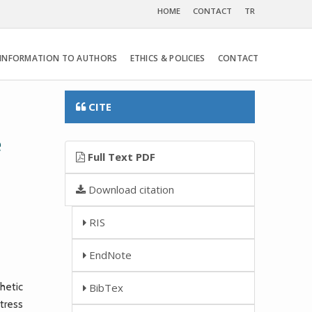
HOME
CONTACT
TR
INFORMATION TO AUTHORS
ETHICS & POLICIES
CONTACT
CITE
e
Full Text PDF
Download citation
RIS
EndNote
hetic
BibTex
tress