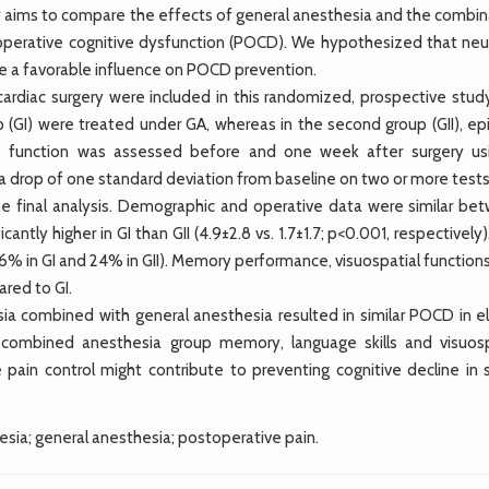
dy aims to compare the effects of general anesthesia and the combin
toperative cognitive dysfunction (POCD). We hypothesized that neur
e a favorable influence on POCD prevention.
diac surgery were included in this randomized, prospective stud
p (GI) were treated under GA, whereas in the second group (GII), ep
ve function was assessed before and one week after surgery us
 drop of one standard deviation from baseline on two or more tests
he final analysis. Demographic and operative data were similar be
ntly higher in GI than GII (4.9±2.8 vs. 1.7±1.7; p<0.001, respectively
in GI and 24% in GII). Memory performance, visuospatial functions
ared to GI.
a combined with general anesthesia resulted in similar POCD in el
 combined anesthesia group memory, language skills and visuosp
 pain control might contribute to preventing cognitive decline in
gesia; general anesthesia; postoperative pain.