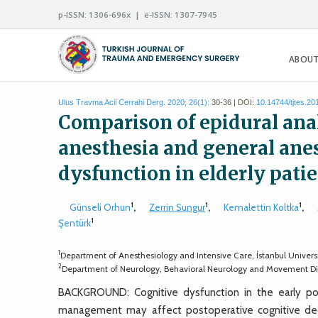
p-ISSN: 1306-696x | e-ISSN: 1307-7945
ABOUT
Ulus Travma Acil Cerrahi Derg. 2020; 26(1):
30-36 | DOI:
10.14744/tjtes.2
Comparison of epidural ana
anesthesia and general anes
dysfunction in elderly pati
1
1
1
Günseli Orhun
,
Zerrin Sungur
,
Kemalettin Koltka
,
1
Şentürk
1
Department of Anesthesiology and Intensive Care, İstanbul Universi
2
Department of Neurology, Behavioral Neurology and Movement Disord
BACKGROUND: Cognitive dysfunction in the early pos
management may affect postoperative cognitive decli