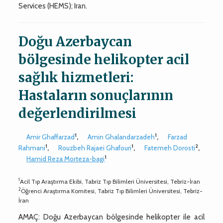
Services (HEMS); Iran.
Doğu Azerbaycan
bölgesinde helikopter acil
sağlık hizmetleri:
Hastaların sonuçlarının
değerlendirilmesi
1
1
Amir Ghaffarzad
,
Amin Ghalandarzadeh
,
Farzad
1
1
2
Rahmani
,
Rouzbeh Rajaei Ghafouri
,
Fatemeh Dorosti
,
1
Hamid Reza Morteza-bagi
1
Acil Tıp Araştırma Ekibi, Tabriz Tıp Bilimleri Üniversitesi, Tebriz-İran
2
Öğrenci Araştırma Komitesi, Tabriz Tıp Bilimleri Üniversitesi, Tebriz-
İran
AMAÇ: Doğu Azerbaycan bölgesinde helikopter ile acil