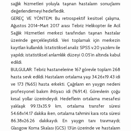
sağlık hizmetleri yoluyla taşınan hastaların sonuçlarını
değerlendirmeyi hedefledik.
GEREÇ VE YÖNTEM: Bu retrospektif kesitsel çalışma,
Ağustos 2014–Mart 2017 arası Tebriz Helikopter ile Acil
Sağlık Hizmetleri merkezi tarafından taşınan hastalar
üzerinde gerçekleştirildi. Veri toplamak için merkezin
kayıtları kullanıldı. İstatistiksel analiz SPSS v.20 yazılımı ile
yapıldı; istatistiksel anlamlılık düzeyi 0.05’in altında kabul
edildi.
BULGULAR: Tebriz hastanelerine 167 görevle toplam 268
hasta sevk edildi. Hastaların ortalama yaşı 34.26±19.43 idi
ve 173 (%65) hasta erkekti. Çağrıların en yaygın nedeni
profesyonel bakım ihtiyacı idi (%91.4). Görevlerin çoğu
kırsal yollar üzerindeydi. Hedeflerin ortalama mesafesi
yaklaşık 99.13±35.9 km, ortalama transfer süresi
54.68±14.17 dakika iken, ortalama tahmini kara rota süresi
86.38±26.26 dakikaydı. En yaygın tanı travmaydı;
Glasgow Koma Skalası (GCS) 13’ün üzerinde ve hastaların