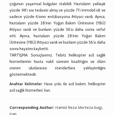
çoğunun yaşamsal bulguları stabildi. Hastaların yaklaşık
yüzde 98’i sıvı tedavisi almış ve yüzde 71’i immobil idi ve
sadece yüzde 6’sının entübasyona ihtiyacı vardı. Ayrıca,
hastaların yüzde 28’inin Yoğun Bakım Ünitesine (YBÜ)
ihtiyacı vardı ve bunların yüzde 56’sı daha sonra vefat
etti. Ayrıca, hastaların yüzde 28’inin Yoğun Bakım
Ünitesine (YBÜ) ihtiyacı vardı ve bunların yüzde 56’sı daha
sonra hayatını kaybetti.
TARTIŞMA: Sonuçlarımız, Tebriz helikopter acil sağlık
hizmetlerinin hasta nakil süresini kısalttığını ve ölüm
oranını uluslararası standartlara yaklaştırdığını
göstermektedir.
Anahtar Kelimeler:
Hava yolu ile acil bakım, helikopter
acil sağlık hizmetleri; İran.
Corresponding Author:
Hamid Reza Morteza-bagi,
Iran