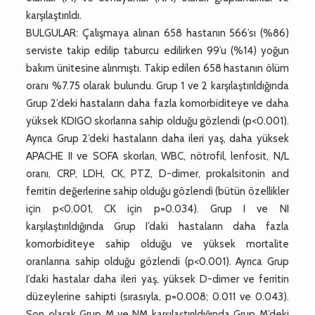
karşılaştırıldı.
BULGULAR: Çalışmaya alınan 658 hastanın 566’sı (%86)
serviste takip edilip taburcu edilirken 99’u (%14) yoğun
bakım ünitesine alınmıştı. Takip edilen 658 hastanın ölüm
oranı %7.75 olarak bulundu. Grup 1 ve 2 karşılaştırıldığında
Grup 2’deki hastaların daha fazla komorbiditeye ve daha
yüksek KDIGO skorlarına sahip olduğu gözlendi (p<0.001).
Ayrıca Grup 2’deki hastaların daha ileri yaş, daha yüksek
APACHE II ve SOFA skorları, WBC, nötrofil, lenfosit, N/L
oranı, CRP, LDH, CK, PTZ, D-dimer, prokalsitonin and
ferritin değerlerine sahip olduğu gözlendi (bütün özellikler
için p<0.001, CK için p=0.034). Grup I ve NI
karşılaştırıldığında Grup I’daki hastaların daha fazla
komorbiditeye sahip olduğu ve yüksek mortalite
oranlarına sahip olduğu gözlendi (p<0.001). Ayrıca Grup
I’daki hastalar daha ileri yaş, yüksek D-dimer ve ferritin
düzeylerine sahipti (sırasıyla, p=0.008; 0.011 ve 0.043).
Son olarak Grup M ve NM karşılaştırıldığında Grup M’deki