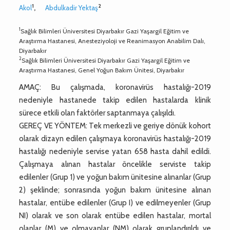
1
2
Akol
,
Abdulkadir Yektaş
1
Sağlık Bilimleri Üniversitesi Diyarbakır Gazi Yaşargil Eğitim ve
Araştırma Hastanesi, Anesteziyoloji ve Reanimasyon Anabilim Dalı,
Diyarbakır
2
Sağlık Bilimleri Üniversitesi Diyarbakır Gazi Yaşargil Eğitim ve
Araştırma Hastanesi, Genel Yoğun Bakım Ünitesi, Diyarbakır
AMAÇ: Bu çalışmada, koronavirüs hastalığı-2019
nedeniyle hastanede takip edilen hastalarda klinik
sürece etkili olan faktörler saptanmaya çalışıldı.
GEREÇ VE YÖNTEM: Tek merkezli ve geriye dönük kohort
olarak dizayn edilen çalışmaya koronavirüs hastalığı-2019
hastalığı nedeniyle servise yatan 658 hasta dahil edildi.
Çalışmaya alınan hastalar öncelikle serviste takip
edilenler (Grup 1) ve yoğun bakım ünitesine alınanlar (Grup
2) şeklinde; sonrasında yoğun bakım ünitesine alınan
hastalar, entübe edilenler (Grup I) ve edilmeyenler (Grup
NI) olarak ve son olarak entübe edilen hastalar, mortal
olanlar (M) ve olmayanlar (NM) olarak gruplandırıldı ve