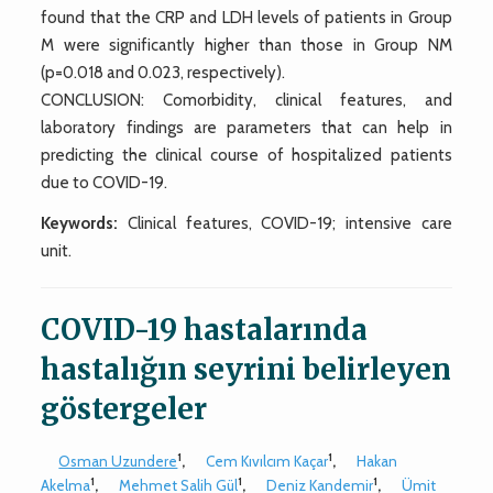
found that the CRP and LDH levels of patients in Group
M were significantly higher than those in Group NM
(p=0.018 and 0.023, respectively).
CONCLUSION: Comorbidity, clinical features, and
laboratory findings are parameters that can help in
predicting the clinical course of hospitalized patients
due to COVID-19.
Keywords:
Clinical features, COVID-19; intensive care
unit.
COVID-19 hastalarında
hastalığın seyrini belirleyen
göstergeler
1
1
Osman Uzundere
,
Cem Kıvılcım Kaçar
,
Hakan
1
1
1
Akelma
,
Mehmet Salih Gül
,
Deniz Kandemir
,
Ümit