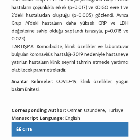
hastaların çoğunlukla erkek (p=0.017) ve KDIGO evre 1 ve
2’deki hastalardan oluştuğu (p=0.005) gözlendi. Ayrıca
Grup M’deki hastaların daha yüksek CRP ve LDH
değerlerine sahip olduğu saptandı (sırasıyla, p=0.018 ve
0.023).
TARTIŞMA: Komorbidite, klinik özellikler ve laboratuvar
bulguları koronavirüs hastalığı-2019 nedeniyle hastaneye
yatırılan hastaların klinik seyrini tahmin etmede yardımcı
olabilecek parametrelerdir.
Anahtar Kelimeler:
COVID-19, klinik özellikler; yoğun
bakım ünitesi.
Corresponding Author:
Osman Uzundere, Türkiye
Manuscript Language:
English
CITE