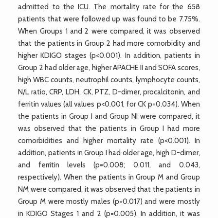
admitted to the ICU. The mortality rate for the 658
patients that were followed up was found to be 7.75%.
When Groups 1 and 2 were compared, it was observed
that the patients in Group 2 had more comorbidity and
higher KDIGO stages (p<0.001). In addition, patients in
Group 2 had older age, higher APACHE II and SOFA scores,
high WBC counts, neutrophil counts, lymphocyte counts,
N/L ratio, CRP, LDH, CK, PTZ, D-dimer, procalcitonin, and
ferritin values (all values p<0.001, for CK p=0.034). When
the patients in Group I and Group NI were compared, it
was observed that the patients in Group I had more
comorbidities and higher mortality rate (p<0.001). In
addition, patients in Group I had older age, high D-dimer,
and ferritin levels (p=0.008; 0.011, and 0.043,
respectively). When the patients in Group M and Group
NM were compared, it was observed that the patients in
Group M were mostly males (p=0.017) and were mostly
in KDIGO Stages 1 and 2 (p=0.005). In addition, it was