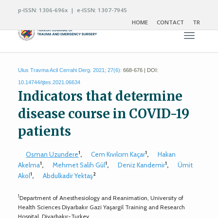
p-ISSN: 1306-696x | e-ISSN: 1307-7945
HOME
CONTACT
TR
Toggle n
Ulus Travma Acil Cerrahi Derg. 2021; 27(6):
668-676 | DOI:
10.14744/tjtes.2021.06634
Indicators that determine
disease course in COVID-19
patients
1
1
Osman Uzundere
,
Cem Kıvılcım Kaçar
,
Hakan
1
1
1
Akelma
,
Mehmet Salih Gül
,
Deniz Kandemir
,
Ümit
1
2
Akol
,
Abdulkadir Yektaş
1
Department of Anesthesiology and Reanimation, University of
Health Sciences Diyarbakır Gazi Yaşargil Training and Research
Hospital, Diyarbakır-Turkey