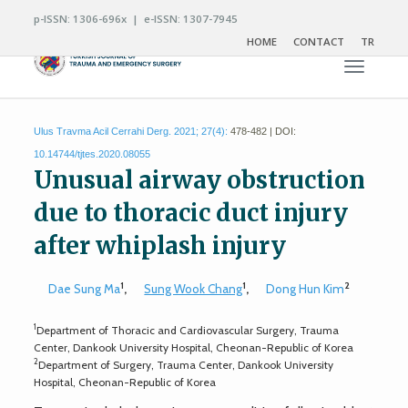
p-ISSN: 1306-696x | e-ISSN: 1307-7945
HOME
CONTACT
TR
Toggle n
Ulus Travma Acil Cerrahi Derg. 2021; 27(4):
478-482 | DOI:
10.14744/tjtes.2020.08055
Unusual airway obstruction
due to thoracic duct injury
after whiplash injury
1
1
2
Dae Sung Ma
,
Sung Wook Chang
,
Dong Hun Kim
1
Department of Thoracic and Cardiovascular Surgery, Trauma
Center, Dankook University Hospital, Cheonan-Republic of Korea
2
Department of Surgery, Trauma Center, Dankook University
Hospital, Cheonan-Republic of Korea