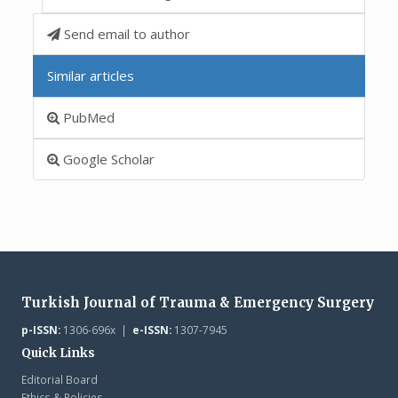
Send email to author
Similar articles
PubMed
Google Scholar
Turkish Journal of Trauma & Emergency Surgery
p-ISSN:
1306-696x |
e-ISSN:
1307-7945
Quick Links
Editorial Board
Ethics & Policies