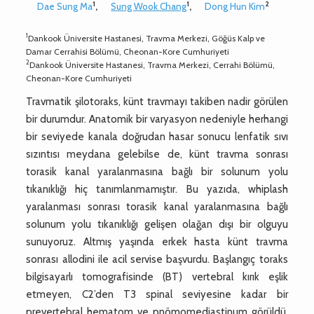
1
1
2
Dae Sung Ma
,
Sung Wook Chang
,
Dong Hun Kim
1
Dankook Üniversite Hastanesi, Travma Merkezi, Göğüs Kalp ve
Damar Cerrahisi Bölümü, Cheonan-Kore Cumhuriyeti
2
Dankook Üniversite Hastanesi, Travma Merkezi, Cerrahi Bölümü,
Cheonan-Kore Cumhuriyeti
Travmatik şilotoraks, künt travmayı takiben nadir görülen
bir durumdur. Anatomik bir varyasyon nedeniyle herhangi
bir seviyede kanala doğrudan hasar sonucu lenfatik sıvı
sızıntısı meydana gelebilse de, künt travma sonrası
torasik kanal yaralanmasına bağlı bir solunum yolu
tıkanıklığı hiç tanımlanmamıştır. Bu yazıda, whiplash
yaralanması sonrası torasik kanal yaralanmasına bağlı
solunum yolu tıkanıklığı gelişen olağan dışı bir olguyu
sunuyoruz. Altmış yaşında erkek hasta künt travma
sonrası allodini ile acil servise başvurdu. Başlangıç toraks
bilgisayarlı tomografisinde (BT) vertebral kırık eşlik
etmeyen, C2’den T3 spinal seviyesine kadar bir
prevertebral hematom ve pnömomediastinum görüldü.