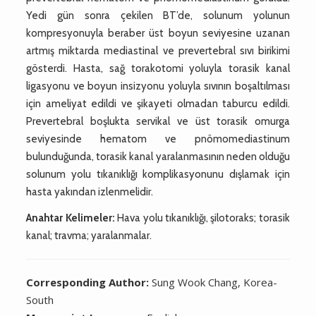
Yedi gün sonra çekilen BT’de, solunum yolunun
kompresyonuyla beraber üst boyun seviyesine uzanan
artmış miktarda mediastinal ve prevertebral sıvı birikimi
gösterdi. Hasta, sağ torakotomi yoluyla torasik kanal
ligasyonu ve boyun insizyonu yoluyla sıvının boşaltılması
için ameliyat edildi ve şikayeti olmadan taburcu edildi.
Prevertebral boşlukta servikal ve üst torasik omurga
seviyesinde hematom ve pnömomediastinum
bulunduğunda, torasik kanal yaralanmasının neden olduğu
solunum yolu tıkanıklığı komplikasyonunu dışlamak için
hasta yakından izlenmelidir.
Anahtar Kelimeler:
Hava yolu tıkanıklığı, şilotoraks; torasik
kanal; travma; yaralanmalar.
Corresponding Author:
Sung Wook Chang, Korea-
South