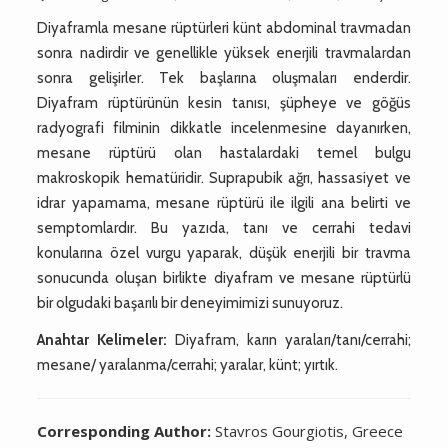
Diyaframla mesane rüptürleri künt abdominal travmadan
sonra nadirdir ve genellikle yüksek enerjili travmalardan
sonra gelişirler. Tek başlarına oluşmaları enderdir.
Diyafram rüptürünün kesin tanısı, şüpheye ve göğüs
radyografi filminin dikkatle incelenmesine dayanırken,
mesane rüptürü olan hastalardaki temel bulgu
makroskopik hematüridir. Suprapubik ağrı, hassasiyet ve
idrar yapamama, mesane rüptürü ile ilgili ana belirti ve
semptomlardır. Bu yazıda, tanı ve cerrahi tedavi
konularına özel vurgu yaparak, düşük enerjili bir travma
sonucunda oluşan birlikte diyafram ve mesane rüptürlü
bir olgudaki başarılı bir deneyimimizi sunuyoruz.
Anahtar Kelimeler:
Diyafram, karın yaraları/tanı/cerrahi;
mesane/ yaralanma/cerrahi; yaralar, künt; yırtık.
Corresponding Author:
Stavros Gourgiotis, Greece