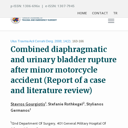
p-ISSN: 1306-696x | e-ISSN: 1307-7945
HOME
CONTACT
TR
Toggle n
Ulus Travma Acil Cerrahi Derg. 2008; 14(2):
163-166
Combined diaphragmatic
and urinary bladder rupture
after minor motorcycle
accident (Report of a case
and literature review)
1
2
Stavros Gourgiotis
, Stefanie Rothkegel
, Stylianos
1
Germanos
1
12nd Department Of Surgery, 401 General Military Hospital Of