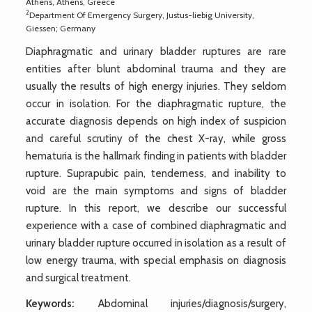
Athens, Athens, Greece
2
Department Of Emergency Surgery, Justus-liebig University,
Giessen; Germany
Diaphragmatic and urinary bladder ruptures are rare
entities after blunt abdominal trauma and they are
usually the results of high energy injuries. They seldom
occur in isolation. For the diaphragmatic rupture, the
accurate diagnosis depends on high index of suspicion
and careful scrutiny of the chest X-ray, while gross
hematuria is the hallmark finding in patients with bladder
rupture. Suprapubic pain, tenderness, and inability to
void are the main symptoms and signs of bladder
rupture. In this report, we describe our successful
experience with a case of combined diaphragmatic and
urinary bladder rupture occurred in isolation as a result of
low energy trauma, with special emphasis on diagnosis
and surgical treatment.
Keywords:
Abdominal injuries/diagnosis/surgery,