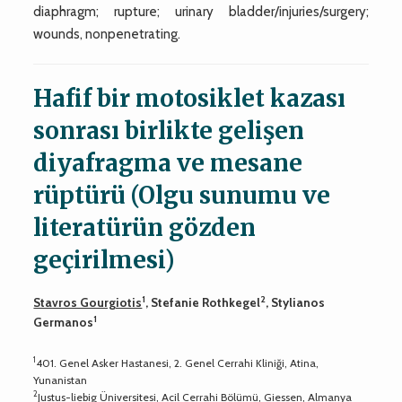
diaphragm; rupture; urinary bladder/injuries/surgery;
wounds, nonpenetrating.
Hafif bir motosiklet kazası
sonrası birlikte gelişen
diyafragma ve mesane
rüptürü (Olgu sunumu ve
literatürün gözden
geçirilmesi)
1
2
Stavros Gourgiotis
, Stefanie Rothkegel
, Stylianos
1
Germanos
1
401. Genel Asker Hastanesi, 2. Genel Cerrahi Kliniği, Atina,
Yunanistan
2
Justus-liebig Üniversitesi, Acil Cerrahi Bölümü, Giessen, Almanya