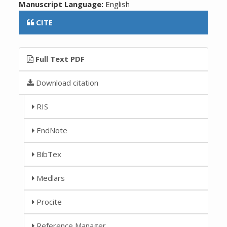
Manuscript Language:
English
CITE
Full Text PDF
Download citation
RIS
EndNote
BibTex
Medlars
Procite
Reference Manager