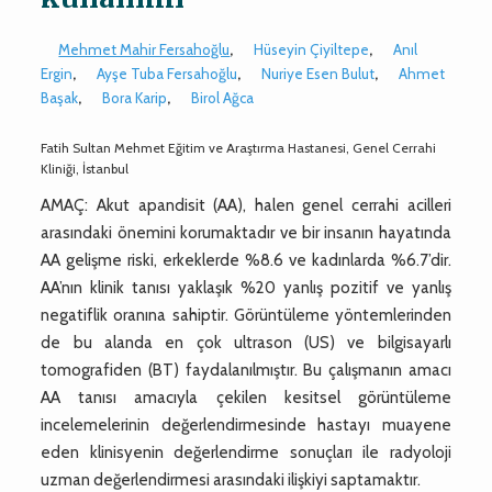
Mehmet Mahir Fersahoğlu
,
Hüseyin Çiyiltepe
,
Anıl
Ergin
,
Ayşe Tuba Fersahoğlu
,
Nuriye Esen Bulut
,
Ahmet
Başak
,
Bora Karip
,
Birol Ağca
Fatih Sultan Mehmet Eğitim ve Araştırma Hastanesi, Genel Cerrahi
Kliniği, İstanbul
AMAÇ: Akut apandisit (AA), halen genel cerrahi acilleri
arasındaki önemini korumaktadır ve bir insanın hayatında
AA gelişme riski, erkeklerde %8.6 ve kadınlarda %6.7’dir.
AA’nın klinik tanısı yaklaşık %20 yanlış pozitif ve yanlış
negatiflik oranına sahiptir. Görüntüleme yöntemlerinden
de bu alanda en çok ultrason (US) ve bilgisayarlı
tomografiden (BT) faydalanılmıştır. Bu çalışmanın amacı
AA tanısı amacıyla çekilen kesitsel görüntüleme
incelemelerinin değerlendirmesinde hastayı muayene
eden klinisyenin değerlendirme sonuçları ile radyoloji
uzman değerlendirmesi arasındaki ilişkiyi saptamaktır.