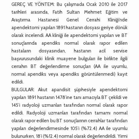
GEREÇ VE YÖNTEM: Bu çalışmada Ocak 2010 ile 2017
tarihleri arasında, Fatih Sultan Mehmet Eğitim ve
Araştırma Hastanesi Genel Cerrahi Kliniği’nde
apendektomi yapılan 1891 hastanın dosyası geriye dönük
olarak incelendi. AA kliniği ile apendektomi yapılan ve BT
sonuçlarında apendiks normal olarak rapor edilen
hastaların dosyasından, hastanın acil servise
başvurusundaki klinik muayene bulguları ile birlikte ilgili
cerrahın BT değerlendirme sonuçları (AA ile uyumlu,
normal apendiks veya apendiks görüntülenmedi) kayıt
edildi.
BULGULAR: Akut apandisit şüphesiyle apendektomi
yapılan 1891 hastanın 1478’ine tanı amacıyla BT çekildi ve
145’i radyoloji uzmanları tarafından normal olarak rapor
edildi. Radyoloji uzmanları tarafından tamamı normal
olarak rapor edilen bu BT sonuçlarının cerrahlar tarafından
yapılan değerlendirmesinde 105’i (%72.4) AA ile uyumlu
bulunurken, 18’i (%12.4) normal olarak değerlendirildi. Yirmi