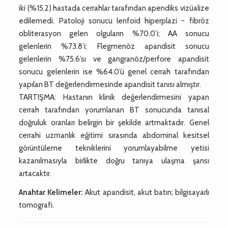
iki (%15.2) hastada cerrahlar tarafından apendiks vizüalize
edilemedi. Patoloji sonucu lenfoid hiperplazi - fibröz
obliterasyon gelen olguların %70.0’i; AA sonucu
gelenlerin %73.8’i; Flegmenöz apandisit sonucu
gelenlerin %75.6’sı ve gangranöz/perfore apandisit
sonucu gelenlerin ise %64.0’ü genel cerrah tarafından
yapılan BT değerlendirmesinde apandisit tanısı almıştır.
TARTIŞMA: Hastanın klinik değerlendirmesini yapan
cerrah tarafından yorumlanan BT sonucunda tanısal
doğruluk oranları belirgin bir şekilde artmaktadır. Genel
cerrahi uzmanlık eğitimi sırasında abdominal kesitsel
görüntüleme tekniklerini yorumlayabilme yetisi
kazanılmasıyla birlikte doğru tanıya ulaşma şansı
artacaktır.
Anahtar Kelimeler:
Akut apandisit, akut batın; bilgisayarlı
tomografi.