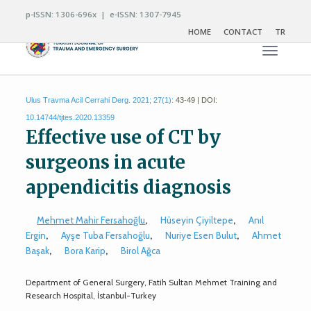
p-ISSN: 1306-696x | e-ISSN: 1307-7945
HOME
CONTACT
TR
Toggle n
Ulus Travma Acil Cerrahi Derg. 2021; 27(1):
43-49 | DOI:
10.14744/tjtes.2020.13359
Effective use of CT by
surgeons in acute
appendicitis diagnosis
Mehmet Mahir Fersahoğlu
,
Hüseyin Çiyiltepe
,
Anıl
Ergin
,
Ayşe Tuba Fersahoğlu
,
Nuriye Esen Bulut
,
Ahmet
Başak
,
Bora Karip
,
Birol Ağca
Department of General Surgery, Fatih Sultan Mehmet Training and
Research Hospital, İstanbul-Turkey