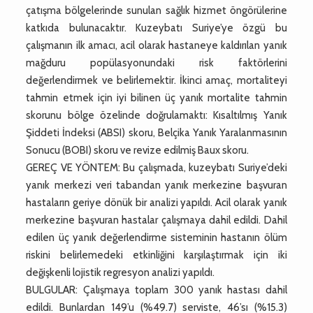
çatışma bölgelerinde sunulan sağlık hizmet öngörülerine
katkıda bulunacaktır. Kuzeybatı Suriye’ye özgü bu
çalışmanın ilk amacı, acil olarak hastaneye kaldırılan yanık
mağduru popülasyonundaki risk faktörlerini
değerlendirmek ve belirlemektir. İkinci amaç, mortaliteyi
tahmin etmek için iyi bilinen üç yanık mortalite tahmin
skorunu bölge özelinde doğrulamaktı: Kısaltılmış Yanık
Şiddeti İndeksi (ABSI) skoru, Belçika Yanık Yaralanmasının
Sonucu (BOBI) skoru ve revize edilmiş Baux skoru.
GEREÇ VE YÖNTEM: Bu çalışmada, kuzeybatı Suriye’deki
yanık merkezi veri tabandan yanık merkezine başvuran
hastaların geriye dönük bir analizi yapıldı. Acil olarak yanık
merkezine başvuran hastalar çalışmaya dahil edildi. Dahil
edilen üç yanık değerlendirme sisteminin hastanın ölüm
riskini belirlemedeki etkinliğini karşılaştırmak için iki
değişkenli lojistik regresyon analizi yapıldı.
BULGULAR: Çalışmaya toplam 300 yanık hastası dahil
edildi. Bunlardan 149’u (%49.7) serviste, 46’sı (%15.3)