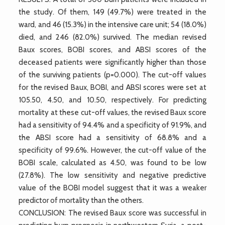
the study. Of them, 149 (49.7%) were treated in the
ward, and 46 (15.3%) in the intensive care unit; 54 (18.0%)
died, and 246 (82.0%) survived. The median revised
Baux scores, BOBI scores, and ABSI scores of the
deceased patients were significantly higher than those
of the surviving patients (p=0.000). The cut-off values
for the revised Baux, BOBI, and ABSI scores were set at
105.50, 4.50, and 10.50, respectively. For predicting
mortality at these cut-off values, the revised Baux score
had a sensitivity of 94.4% and a specificity of 91.9%, and
the ABSI score had a sensitivity of 68.8% and a
specificity of 99.6%. However, the cut-off value of the
BOBI scale, calculated as 4.50, was found to be low
(27.8%). The low sensitivity and negative predictive
value of the BOBI model suggest that it was a weaker
predictor of mortality than the others.
CONCLUSION: The revised Baux score was successful in