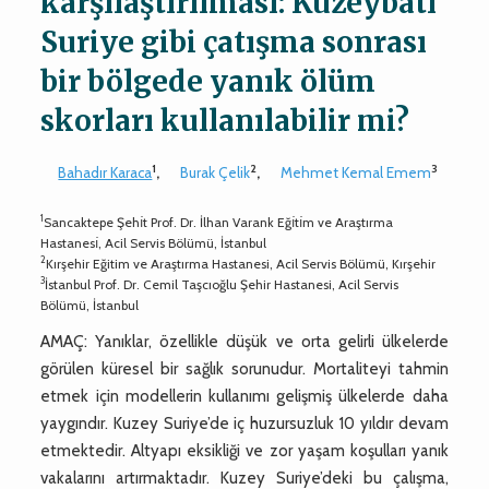
karşılaştırılması: Kuzeybatı
Suriye gibi çatışma sonrası
bir bölgede yanık ölüm
skorları kullanılabilir mi?
1
2
3
Bahadır Karaca
,
Burak Çelik
,
Mehmet Kemal Emem
1
Sancaktepe Şehı̇t Prof. Dr. İlhan Varank Eğı̇tı̇m ve Araştırma
Hastanesı̇, Acil Servis Bölümü, İstanbul
2
Kırşehir Eğitim ve Araştırma Hastanesi, Acil Servis Bölümü, Kırşehir
3
İstanbul Prof. Dr. Cemil Taşcıoğlu Şehir Hastanesi, Acil Servis
Bölümü, İstanbul
AMAÇ: Yanıklar, özellikle düşük ve orta gelirli ülkelerde
görülen küresel bir sağlık sorunudur. Mortaliteyi tahmin
etmek için modellerin kullanımı gelişmiş ülkelerde daha
yaygındır. Kuzey Suriye’de iç huzursuzluk 10 yıldır devam
etmektedir. Altyapı eksikliği ve zor yaşam koşulları yanık
vakalarını artırmaktadır. Kuzey Suriye’deki bu çalışma,