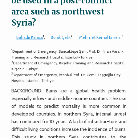
be used in a post-conflict
area such as northwest
Syria?
1
2
3
Bahadır Karaca
,
Burak Çelik
,
Mehmet Kemal Emem
1
Department of Emergency, Sancaktepe Şehit Prof. Dr. İlhan Varank
Training and Research Hospital, İstanbul-Türkiye
2
Department of Emergency, Kırşehir Training and Research Hospital,
Kırşehir-Türkiye
3
Department of Emergency, İstanbul Prof. Dr. Cemil Taşçıoğlu City
Hospital, İstanbul-Türkiye
BACKGROUND: Burns are a global health problem,
especially in low- and middle-income countries. The use
of models to predict mortality is more common in
developed countries. In northern Syria, internal unrest
has continued for 10 years. A lack of infrastruc-ture and
difficult living conditions increase the incidence of burns.
This study in northern Syria contributes to the