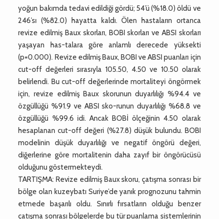
yoğun bakımda tedavi edildiği gördü; 54’ü (%18.0) öldü ve
246’sı (%82.0) hayatta kaldı. Ölen hastaların ortanca
revize edilmiş Baux skorları, BOBI skorları ve ABSI skorları
yaşayan has-talara göre anlamlı derecede yüksekti
(p=0.000). Revize edilmiş Baux, BOBI ve ABSI puanları için
cut-off değerleri sırasıyla 105.50, 4.50 ve 10.50 olarak
belirlendi. Bu cut-off değerlerinde mortaliteyi öngörmek
için, revize edilmiş Baux skorunun duyarlılığı %94.4 ve
özgüllüğü %91.9 ve ABSI sko-runun duyarlılığı %68.8 ve
özgüllüğü %99.6 idi. Ancak BOBİ ölçeğinin 4.50 olarak
hesaplanan cut-off değeri (%27.8) düşük bulundu. BOBI
modelinin düşük duyarlılığı ve negatif öngörü değeri,
diğerlerine göre mortalitenin daha zayıf bir öngörücüsü
olduğunu göstermekteydi.
TARTIŞMA: Revize edilmiş Baux skoru, çatışma sonrası bir
bölge olan kuzeybatı Suriye’de yanık prognozunu tahmin
etmede başarılı oldu. Sınırlı fırsatların olduğu benzer
çatışma sonrası bölgelerde bu tür puanlama sistemlerinin