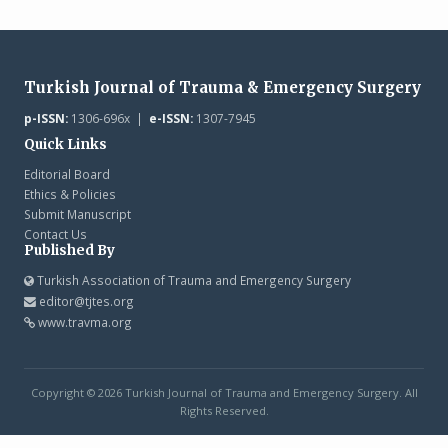
Turkish Journal of Trauma & Emergency Surgery
p-ISSN:
1306-696x |
e-ISSN:
1307-7945
Quick Links
Editorial Board
Ethics & Policies
Submit Manuscript
Contact Us
Published By
Turkish Association of Trauma and Emergency Surgery
editor@tjtes.org
www.travma.org
Copyright © 2026 Turkish Journal of Trauma and Emergency Surgery. All
Rights Reserved.