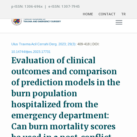
p-ISSN: 1306-696x | e-ISSN: 1307-7945
HOME
CONTACT
TR
Toggle n
Ulus Travma Acil Cerrahi Derg. 2023; 29(3):
409-418 | DOI:
10.14744/tjtes.2023.17731
Evaluation of clinical
outcomes and comparison
of prediction models in the
burn population
hospitalized from the
emergency department:
Can burn mortality scores