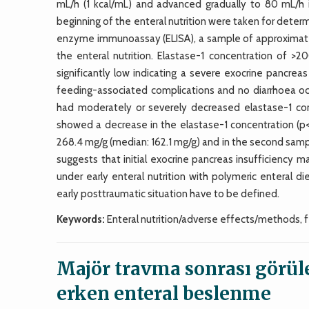
mL/h (1 kcal/mL) and advanced gradually to 80 mL/h 
beginning of the enteral nutrition were taken for determ
enzyme immunoassay (ELISA), a sample of approximately
the enteral nutrition. Elastase-1 concentration of 
significantly low indicating a severe exocrine pancrea
feeding-associated complications and no diarrhoea occu
had moderately or severely decreased elastase-1 con
showed a decrease in the elastase-1 concentration (p<
268.4 mg/g (median: 162.1 mg/g) and in the second sam
suggests that initial exocrine pancreas insufficiency ma
under early enteral nutrition with polymeric enteral d
early posttraumatic situation have to be defined.
Keywords:
Enteral nutrition/adverse effects/methods, fe
Majör travma sonrası görül
erken enteral beslenme