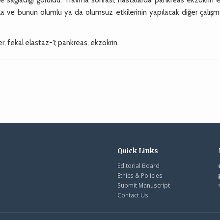
la ve bunun olumlu ya da olumsuz etkilerinin yapılacak diğer çalışm
 fekal elastaz-1; pankreas, ekzokrin.
Quick Links
Editorial Board
Ethics & Policies
Submit Manuscript
Contact Us