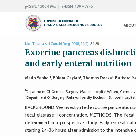
p-ISSN: 1306-696x | e-ISSN: 1307-7945
ABOUT
Ulus Travma Acil Cerrahi Derg. 2008; 14(1):
34-39
Exocrine pancreas disfuncti
and early enteral nutrition
1
1
1
Metin Senkal
, Bülent Ceylan
, Thomas Deska
, Barbara M
1
Department Of General Surgery, Marien-hospital Witten, Germany
2
Department Of Surgery, Ruhr-university Bochum, St. Josef Hospi
BACKGROUND: We investigated exocrine pancreatic insuff
fecal elastase-1 concentration. METHODS: The fecal ela
determined in a prospective study. Early enteral nutr
starting 24-36 hours after admission to the intensive 