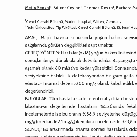
1
1
1
Metin Senkal
, Bülent Ceylan
, Thomas Deska
, Barbara M
1
Genel Cerrahi Bölümü, Marien-hospital, Witten, Germany
2
Ruhr Üniversitesi Tip Fakültesi, Genel Cerrahi Bölümü, St. Josef 
AMAÇ: Majör travma sonrasında yoğun bakım servisi
salgılarında görülen değişiklikleri saptamaktır.
GEREÇ-YÖNTEM: Hastalar (n=18) yoğun bakım ünitesinde
sonuçlar ileriye dönük olarak değerlendirildi. Başlangıçta 
aşamalı olarak 80 ml/sa’ye kadar yükseltildi. Sonrasında
seviyelerine bakıldı. İlk defekasyondan bir gram gaita ö
elastaz-1 normal değeri >200 mg/g olarak kabul edilirke
değerlendirildi.
BULGULAR: Tüm hastalar sadece enteral yoldan beslendi
labotaruvar değerlerinde hastaların %55,6’sında feka
incelemelerde ise bu oranın %38,9 seviyelerine düştüğü
mg/g (median 162,1 mg/g) iken, ikinci incelemede 333,8 
SONUÇ: Bu araştırmada, travma sonrası hastalarda ciddi
enteral yoldan beslemenin ise kayda değer bir iyileşm