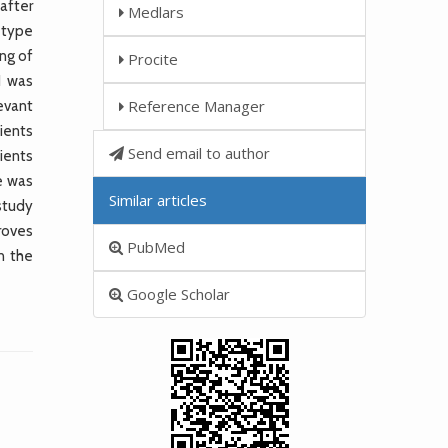
after
Medlars
h-type
ng of
Procite
1 was
Reference Manager
evant
ients
Send email to author
ients
e was
Similar articles
study
proves
PubMed
in the
Google Scholar