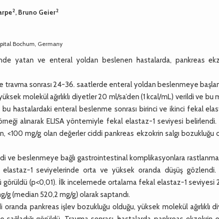
2
2
arpe
, Bruno Geier
Hospital Bochum, Germany
nde yatan ve enteral yoldan beslenen hastalarda, pankreas ekz
 travma sonrası 24-36. saatlerde enteral yoldan beslenmeye başlan
yüksek molekül ağırlıklı diyetler 20 ml/sa’den (1 kcal/mL) verildi ve bu 
 bu hastalardaki enteral beslenme sonrası birinci ve ikinci fekal ela
rneği alınarak ELISA yöntemiyle fekal elastaz-1 seviyesi belirlendi.
n, <100 mg/g olan değerler ciddi pankreas ekzokrin salgı bozukluğu 
 ve beslenmeye bağlı gastrointestinal komplikasyonlara rastlanmadı
l elastaz-1 seviyelerinde orta ve yüksek oranda düşüş gözlendi. İ
 görüldü (p<0,01). İlk incelemede ortalama fekal elastaz-1 seviyesi
mg/g (median 520,2 mg/g) olarak saptandı.
 oranda pankreas işlev bozukluğu olduğu, yüksek molekül ağırlıklı d
e sağladığı görüldü. Travma sonrası, hastalarda pankreas ekzokrin 