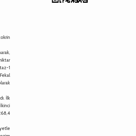
okrin
arak,
miktar
staz-1
 Fekal
olarak
. İlk
kinci
 268,4
iyetle
enzim