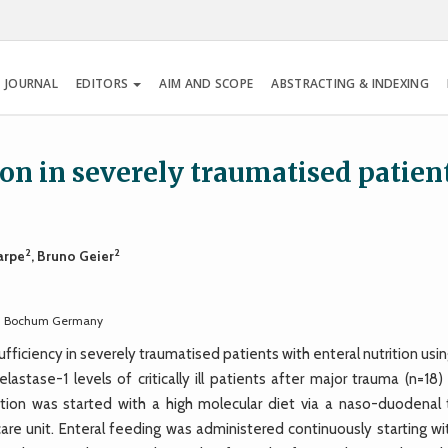
 JOURNAL
EDITORS
AIM AND SCOPE
ABSTRACTING & INDEXING
on in severely traumatised patien
2
2
arpe
, Bruno Geier
tal, Bochum Germany
iciency in severely traumatised patients with enteral nutrition usi
stase-1 levels of critically ill patients after major trauma (n=18)
ition was started with a high molecular diet via a naso-duodenal 
care unit. Enteral feeding was administered continuously starting w