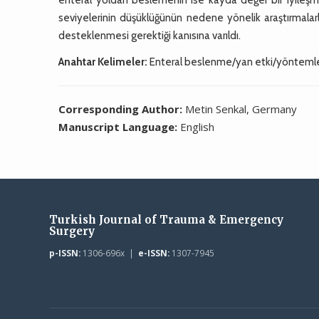
seviyelerinin düşüklüğünün nedene yönelik araştırmalar
desteklenmesi gerektiği kanısına varıldı.
Anahtar Kelimeler:
Enteral beslenme/yan etki/yöntemler,
Corresponding Author:
Metin Senkal, Germany
Manuscript Language:
English
Turkish Journal of Trauma & Emergency
Surgery
p-ISSN:
1306-696x |
e-ISSN:
1307-7945