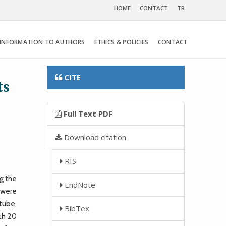
HOME
CONTACT
TR
INFORMATION TO AUTHORS
ETHICS & POLICIES
CONTACT
CITE
ts
Full Text PDF
Download citation
RIS
ng the
EndNote
 were
tube,
BibTex
ith 20