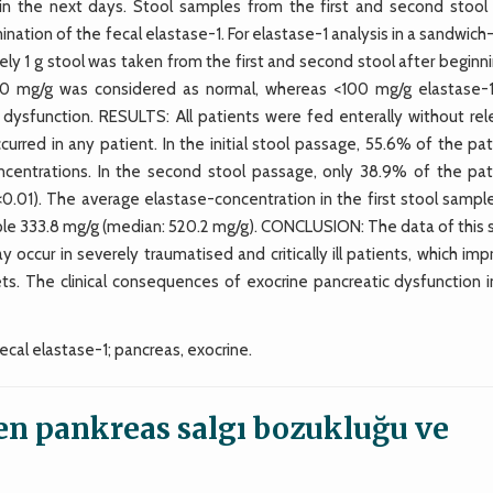
in the next days. Stool samples from the first and second stool 
ination of the fecal elastase-1. For elastase-1 analysis in a sandwic
 1 g stool was taken from the first and second stool after beginni
>200 mg/g was considered as normal, whereas <100 mg/g elastase-
s dysfunction. RESULTS: All patients were fed enterally without rel
rred in any patient. In the initial stool passage, 55.6% of the pat
centrations. In the second stool passage, only 38.9% of the pat
0.01). The average elastase-concentration in the first stool sampl
ple 333.8 mg/g (median: 520.2 mg/g). CONCLUSION: The data of this 
y occur in severely traumatised and critically ill patients, which im
iets. The clinical consequences of exocrine pancreatic dysfunction 
cal elastase-1; pancreas, exocrine.
en pankreas salgı bozukluğu ve