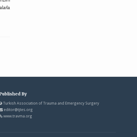
alarla
Published By
Turkish Association of Trauma and Emergency Surgery
editor@tjtes.org
www.travma.org