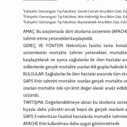
1
Eskişehir Osmangazi Tıp Fakültesi, Genel Cerrahi Ana Bilim Dalı, Es
2
Eskişehir Osmangazi Tıp Fakültesi, Aile Hekimliği Ana Bilim Dalı, Es
3
Eskişehir Osmangazi Tıp Fakültesi, Biyoistatistik Ana Bilim Dalı, Eski
AMAÇ: Bu araştırmada dört skorlama sisteminin (APACHE II
tahmin etme yetenekleri karşılaştırıldı.
GEREÇ VE YÖNTEM: Nekrotizan fasiitis tanısı konula
sistemlerinin mortalite tahmin yetenekleri, mortalite
karşılaştırılarak ve ayrıca sağkalanlar ile ölen hastala
edilenlerde gerçek mortalite oranları ikili gruplar halinde ka
BULGULAR: Sağkalanlar ile ölen hastalar arasında tüm sko
SAPS II’nin tahmini mortalite oranları gerçek mortalite 
oranları mortalite riski için limit değer olarak analiz ed
üstündü.
TARTIŞMA: Değerlendirilmeye alınan bu skorlama sisteml
kıyasla daha yüksekti ancak hepsi de gerçek oranların 
SAPS II nekrotizan fasiitisli hastalarda mortalite tahmi
APACHE II’nin kullanılması daha uygun görünmektedir.