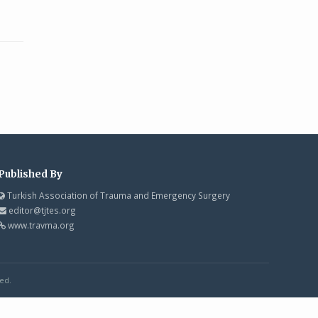
Published By
Turkish Association of Trauma and Emergency Surgery
editor@tjtes.org
www.travma.org
ed.