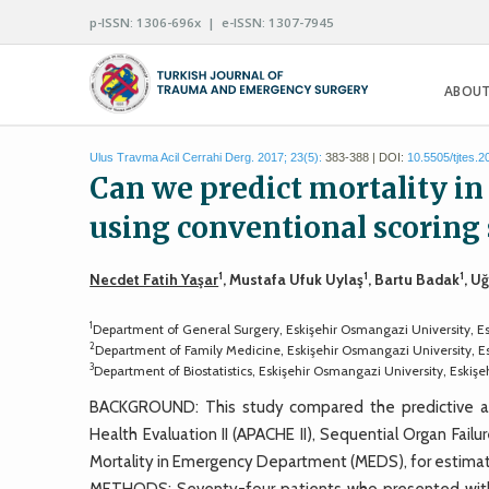
p-ISSN: 1306-696x | e-ISSN: 1307-7945
ABOUT
Ulus Travma Acil Cerrahi Derg. 2017; 23(5):
383-388 | DOI:
10.5505/tjtes.
Can we predict mortality in 
using conventional scoring
1
1
1
Necdet Fatih Yaşar
, Mustafa Ufuk Uylaş
, Bartu Badak
, U
1
Department of General Surgery, Eskişehir Osmangazi University, E
2
Department of Family Medicine, Eskişehir Osmangazi University, E
3
Department of Biostatistics, Eskişehir Osmangazi University, Eskiş
BACKGROUND: This study compared the predictive acc
Health Evaluation II (APACHE II), Sequential Organ Fail
Mortality in Emergency Department (MEDS), for estimating
METHODS: Seventy-four patients who presented with ne