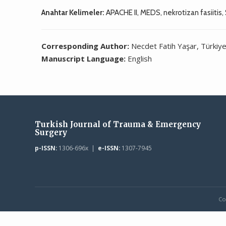
Anahtar Kelimeler:
APACHE II, MEDS, nekrotizan fasiitis, 
Corresponding Author:
Necdet Fatih Yaşar, Türkiy
Manuscript Language:
English
Turkish Journal of Trauma & Emergency
Surgery
p-ISSN:
1306-696x |
e-ISSN:
1307-7945
Co