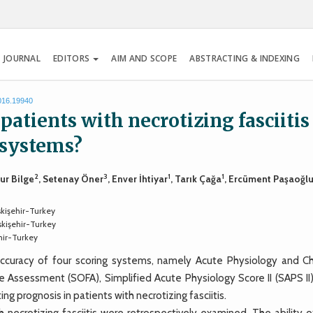
 JOURNAL
EDITORS
AIM AND SCOPE
ABSTRACTING & INDEXING
2016.19940
patients with necrotizing fasciitis
 systems?
2
3
1
1
ğur Bilge
, Setenay Öner
, Enver İhtiyar
, Tarık Çağa
, Ercüment Paşaoğl
skişehir-Turkey
skişehir-Turkey
ehir-Turkey
uracy of four scoring systems, namely Acute Physiology and Ch
ure Assessment (SOFA), Simplified Acute Physiology Score II (SAPS II
 prognosis in patients with necrotizing fasciitis.
crotizing fasciitis were retrospectively examined. The ability o