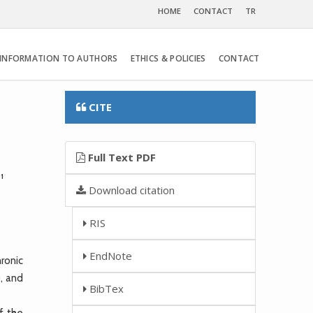
HOME
CONTACT
TR
INFORMATION TO AUTHORS
ETHICS & POLICIES
CONTACT
CITE
Full Text PDF
1
u
Download citation
RIS
EndNote
ronic
), and
BibTex
f the