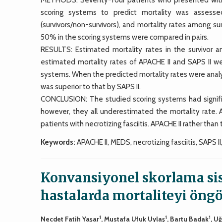
scoring systems to predict mortality was assesse
(survivors/non-survivors), and mortality rates among s
50% in the scoring systems were compared in pairs.
RESULTS: Estimated mortality rates in the survivor a
estimated mortality rates of APACHE II and SAPS II we
systems. When the predicted mortality rates were analyze
was superior to that by SAPS II.
CONCLUSION: The studied scoring systems had significan
however, they all underestimated the mortality rate. A
patients with necrotizing fasciitis. APACHE II rather tha
Keywords:
APACHE II, MEDS, necrotizing fasciitis, SAPS II
Konvansiyonel skorlama sist
hastalarda mortaliteyi öngö
1
1
1
Necdet Fatih Yaşar
, Mustafa Ufuk Uylaş
, Bartu Badak
, U