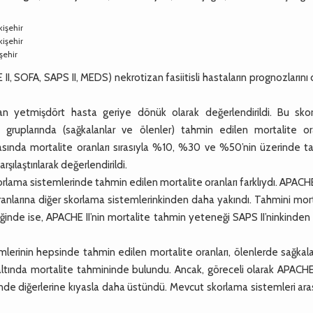
kişehir
kişehir
şehir
, SOFA, SAPS II, MEDS) nekrotizan fasiitisli hastaların prognozlarını
n yetmişdört hasta geriye dönük olarak değerlendirildi. Bu sko
 gruplarında (sağkalanlar ve ölenler) tahmin edilen mortalite ora
r arasında mortalite oranları sırasıyla %10, %30 ve %50’nin üzerinde 
rşılaştırılarak değerlendirildi.
rlama sistemlerinde tahmin edilen mortalite oranları farklıydı. APACHE
oranlarına diğer skorlama sistemlerinkinden daha yakındı. Tahmini mor
ildiğinde ise, APACHE II’nin mortalite tahmin yeteneği SAPS II’ninkinde
erinin hepsinde tahmin edilen mortalite oranları, ölenlerde sağkala
altında mortalite tahmininde bulundu. Ancak, göreceli olarak APACHE
ninde diğerlerine kıyasla daha üstündü. Mevcut skorlama sistemleri ar