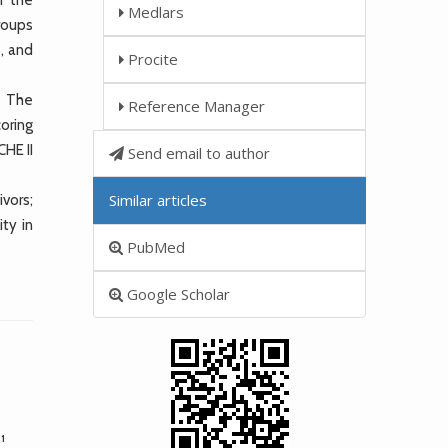
Medlars
roups
, and
Procite
. The
Reference Manager
oring
CHE II
Send email to author
Similar articles
vors;
ity in
PubMed
Google Scholar
1
u