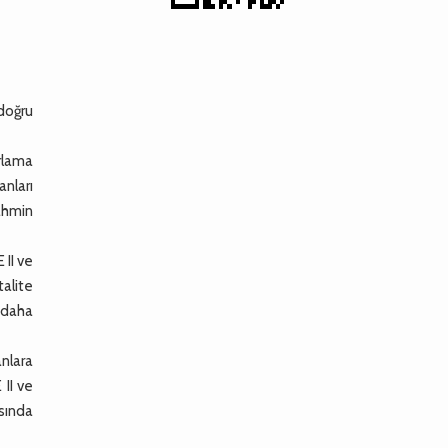
 doğru
rlama
nları
tahmin
 II ve
talite
n daha
nlara
 II ve
asında