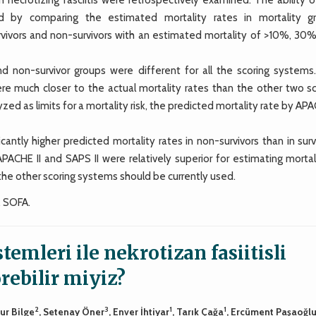
d by comparing the estimated mortality rates in mortality g
urvivors and non-survivors with an estimated mortality of >10%, 30%
nd non-survivor groups were different for all the scoring systems
re much closer to the actual mortality rates than the other two sc
d as limits for a mortality risk, the predicted mortality rate by APA
tly higher predicted mortality rates in non-survivors than in survi
PACHE II and SAPS II were relatively superior for estimating mortal
n the other scoring systems should be currently used.
, SOFA.
emleri ile nekrotizan fasiitisli
rebilir miyiz?
2
3
1
1
ğur Bilge
, Setenay Öner
, Enver İhtiyar
, Tarık Çağa
, Ercüment Paşaoğl