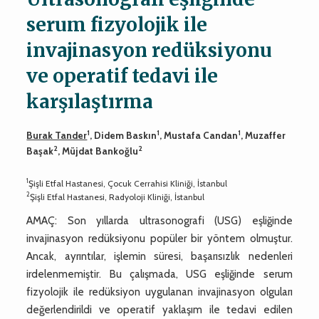
serum fizyolojik ile
invajinasyon redüksiyonu
ve operatif tedavi ile
karşılaştırma
1
1
1
Burak Tander
, Didem Baskın
, Mustafa Candan
, Muzaffer
2
2
Başak
, Müjdat Bankoğlu
1
Şişli Etfal Hastanesi, Çocuk Cerrahisi Kliniği, İstanbul
2
Şişli Etfal Hastanesi, Radyoloji Kliniği, İstanbul
AMAÇ: Son yıllarda ultrasonografi (USG) eşliğinde
invajinasyon redüksiyonu popüler bir yöntem olmuştur.
Ancak, ayrıntılar, işlemin süresi, başarısızlık nedenleri
irdelenmemiştir. Bu çalışmada, USG eşliğinde serum
fizyolojik ile redüksiyon uygulanan invajinasyon olguları
değerlendirildi ve operatif yaklaşım ile tedavi edilen