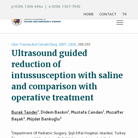
p-ISSN: 1306-696x | e-ISSN: 1307-7945
HOME
CONTACT
TR
Toggle n
Ulus Travma Acil Cerrahi Derg. 2007; 13(4):
288-293
Ultrasound guided
reduction of
intussusception with saline
and comparison with
operative treatment
1
1
1
Burak Tander
, Didem Baskın
, Mustafa Candan
, Muzaffer
2
2
Başak
, Müjdat Bankoğlu
1
Department Of Pediatric Surgery, Şişli Etfal Hospital, Istanbul, Turkey
2