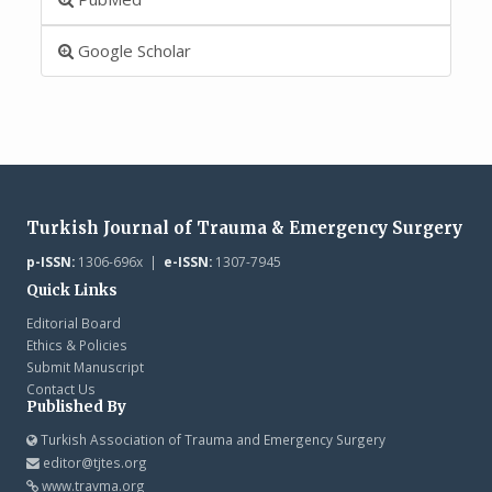
Google Scholar
Turkish Journal of Trauma & Emergency Surgery
p-ISSN:
1306-696x |
e-ISSN:
1307-7945
Quick Links
Editorial Board
Ethics & Policies
Submit Manuscript
Contact Us
Published By
Turkish Association of Trauma and Emergency Surgery
editor@tjtes.org
www.travma.org