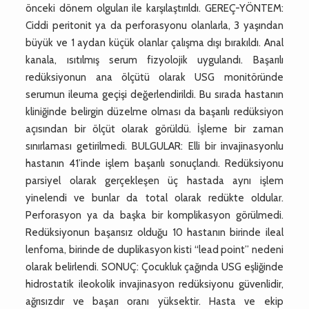
önceki dönem olguları ile karşılaştırıldı. GEREÇ-YÖNTEM:
Ciddi peritonit ya da perforasyonu olanlarla, 3 yaşından
büyük ve 1 aydan küçük olanlar çalışma dışı bırakıldı. Anal
kanala, ısıtılmış serum fizyolojik uygulandı. Başarılı
redüksiyonun ana ölçütü olarak USG monitöründe
serumun ileuma geçişi değerlendirildi. Bu sırada hastanın
kliniğinde belirgin düzelme olması da başarılı redüksiyon
açısından bir ölçüt olarak görüldü. İşleme bir zaman
sınırlaması getirilmedi. BULGULAR: Elli bir invajinasyonlu
hastanın 41’inde işlem başarılı sonuçlandı. Redüksiyonu
parsiyel olarak gerçekleşen üç hastada aynı işlem
yinelendi ve bunlar da total olarak redükte oldular.
Perforasyon ya da başka bir komplikasyon görülmedi.
Redüksiyonun başarısız olduğu 10 hastanın birinde ileal
lenfoma, birinde de duplikasyon kisti “lead point” nedeni
olarak belirlendi. SONUÇ: Çocukluk çağında USG eşliğinde
hidrostatik ileokolik invajinasyon redüksiyonu güvenlidir,
ağrısızdır ve başarı oranı yüksektir. Hasta ve ekip