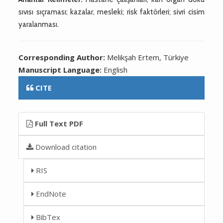
sıvısı sıçraması; kazalar, mesleki; risk faktörleri; sivri cisim
yaralanması.
Corresponding Author:
Melikşah Ertem, Türkiye
Manuscript Language:
English
CITE
Full Text PDF
Download citation
RIS
EndNote
BibTex