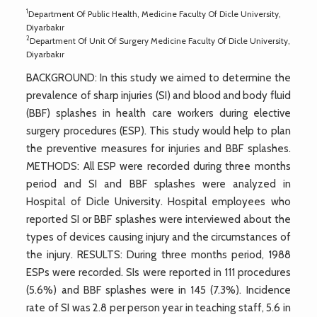
1
Department Of Public Health, Medicine Faculty Of Dicle University,
Diyarbakır
2
Department Of Unit Of Surgery Medicine Faculty Of Dicle University,
Diyarbakır
BACKGROUND: In this study we aimed to determine the
prevalence of sharp injuries (SI) and blood and body fluid
(BBF) splashes in health care workers during elective
surgery procedures (ESP). This study would help to plan
the preventive measures for injuries and BBF splashes.
METHODS: All ESP were recorded during three months
period and SI and BBF splashes were analyzed in
Hospital of Dicle University. Hospital employees who
reported SI or BBF splashes were interviewed about the
types of devices causing injury and the circumstances of
the injury. RESULTS: During three months period, 1988
ESPs were recorded. SIs were reported in 111 procedures
(5.6%) and BBF splashes were in 145 (7.3%). Incidence
rate of SI was 2.8 per person year in teaching staff, 5.6 in