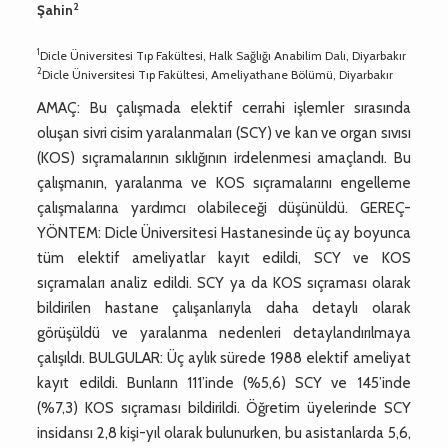
2
Şahin
1
Dicle Üniversitesi Tıp Fakültesi, Halk Sağlığı Anabilim Dalı, Diyarbakır
2
Dicle Üniversitesi Tıp Fakültesi, Ameliyathane Bölümü, Diyarbakır
AMAÇ: Bu çalışmada elektif cerrahi işlemler sırasında
oluşan sivri cisim yaralanmaları (SCY) ve kan ve organ sıvısı
(KOS) sıçramalarının sıklığının irdelenmesi amaçlandı. Bu
çalışmanın, yaralanma ve KOS sıçramalarını engelleme
çalışmalarına yardımcı olabileceği düşünüldü. GEREÇ-
YÖNTEM: Dicle Üniversitesi Hastanesinde üç ay boyunca
tüm elektif ameliyatlar kayıt edildi, SCY ve KOS
sıçramaları analiz edildi. SCY ya da KOS sıçraması olarak
bildirilen hastane çalışanlarıyla daha detaylı olarak
görüşüldü ve yaralanma nedenleri detaylandırılmaya
çalışıldı. BULGULAR: Üç aylık sürede 1988 elektif ameliyat
kayıt edildi. Bunların 111’inde (%5,6) SCY ve 145’inde
(%7,3) KOS sıçraması bildirildi. Öğretim üyelerinde SCY
insidansı 2,8 kişi-yıl olarak bulunurken, bu asistanlarda 5,6,