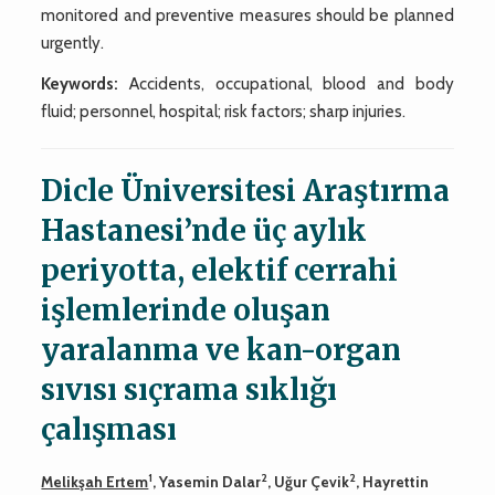
monitored and preventive measures should be planned
urgently.
Keywords:
Accidents, occupational, blood and body
fluid; personnel, hospital; risk factors; sharp injuries.
Dicle Üniversitesi Araştırma
Hastanesi’nde üç aylık
periyotta, elektif cerrahi
işlemlerinde oluşan
yaralanma ve kan-organ
sıvısı sıçrama sıklığı
çalışması
1
2
2
Melikşah Ertem
, Yasemin Dalar
, Uğur Çevik
, Hayrettin