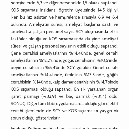
hemşirelerde 6,3 ve diğer personelde 1,5 olarak saptandı.
KOS sıçraması insidansı öğretim üyelerinde 14,5 kişi-yıl
iken bu hız asistan ve hemşirelerde sırasıyla 6,9 ve 8,4
bulundu. Ameliyatın süresi, ameliyat başlama saati ve
ameliyatta çalışan personel sayısı SCY oluşmasında etkili
faktörler olduğu ve KOS sıçramasında da yine ameliyat
süresi ve çalışan personel sayısının etkili olduğu saptandı.
Çene cerrahisi ameliyatlarının %14,4’ünde, genel cerrahi
ameliyatlarının %12,2’sinde, göğüs cerrahisinin %10,5’inde,
beyin cerrahisinin %8,4’ünde SCY görüldü. Genel cerrahi
ameliyatlarının %14,4’ünde, ürolojinin %13,5’inde, göğüs
cerrahisinin %14’ünde, kalp damar cerrahisinin %14,7’sinde
KOS sıçraması olduğu saptandı. En sık yaralanan organ
işaret parmağı (%33,9) ve baş parmak (%31,4) oldu.
SONUÇ: Diğer tüm tıbbi uygulamalarda olduğu gibi elektif
cerrahi işlemlerde de SCY ve KOS sıçramaları yaygın bir
sorun olduğu gösterilmiştir.
Anahtar Kelimeler:
Hastane çalışanları, kan-organ doku