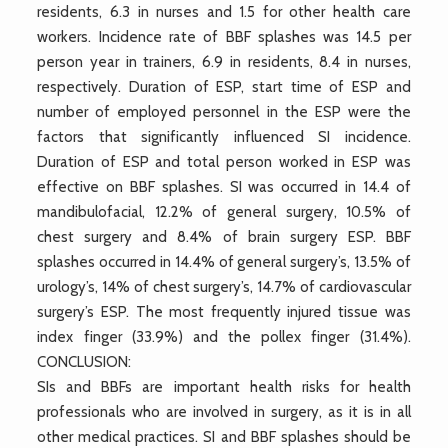
residents, 6.3 in nurses and 1.5 for other health care
workers. Incidence rate of BBF splashes was 14.5 per
person year in trainers, 6.9 in residents, 8.4 in nurses,
respectively. Duration of ESP, start time of ESP and
number of employed personnel in the ESP were the
factors that significantly influenced SI incidence.
Duration of ESP and total person worked in ESP was
effective on BBF splashes. SI was occurred in 14.4 of
mandibulofacial, 12.2% of general surgery, 10.5% of
chest surgery and 8.4% of brain surgery ESP. BBF
splashes occurred in 14.4% of general surgery’s, 13.5% of
urology’s, 14% of chest surgery’s, 14.7% of cardiovascular
surgery’s ESP. The most frequently injured tissue was
index finger (33.9%) and the pollex finger (31.4%).
CONCLUSION:
SIs and BBFs are important health risks for health
professionals who are involved in surgery, as it is in all
other medical practices. SI and BBF splashes should be