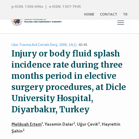
p-ISSN: 1306-696x | e-ISSN: 1307-7945
HOME
CONTACT
TR
Toggle n
Ulus Travma Acil Cerrahi Derg. 2008; 14(1):
40-45
Injury or body fluid splash
incidence rate during three
months period in elective
surgery procedures, at Dicle
University Hospital,
Diyarbakır, Turkey
1
2
2
Melikşah Ertem
, Yasemin Dalar
, Uğur Çevik
, Hayrettin
2
Şahin