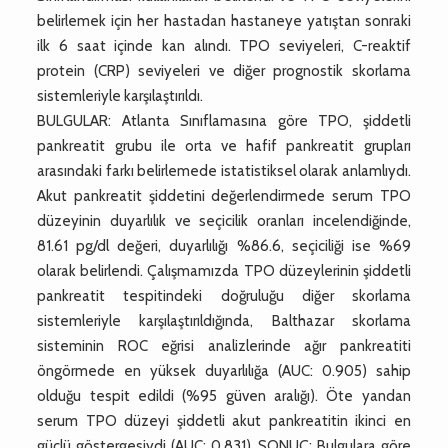
belirlemek için her hastadan hastaneye yatıştan sonraki
ilk 6 saat içinde kan alındı. TPO seviyeleri, C-reaktif
protein (CRP) seviyeleri ve diğer prognostik skorlama
sistemleriyle karşılaştırıldı.
BULGULAR: Atlanta Sınıflamasına göre TPO, şiddetli
pankreatit grubu ile orta ve hafif pankreatit grupları
arasındaki farkı belirlemede istatistiksel olarak anlamlıydı.
Akut pankreatit şiddetini değerlendirmede serum TPO
düzeyinin duyarlılık ve seçicilik oranları incelendiğinde,
81.61 pg/dl değeri, duyarlılığı %86.6, seçiciliği ise %69
olarak belirlendi. Çalışmamızda TPO düzeylerinin şiddetli
pankreatit tespitindeki doğruluğu diğer skorlama
sistemleriyle karşılaştırıldığında, Balthazar skorlama
sisteminin ROC eğrisi analizlerinde ağır pankreatiti
öngörmede en yüksek duyarlılığa (AUC: 0.905) sahip
olduğu tespit edildi (%95 güven aralığı). Öte yandan
serum TPO düzeyi şiddetli akut pankreatitin ikinci en
güçlü göstergesiydi (AUC: 0.831). SONUÇ: Bulgulara göre