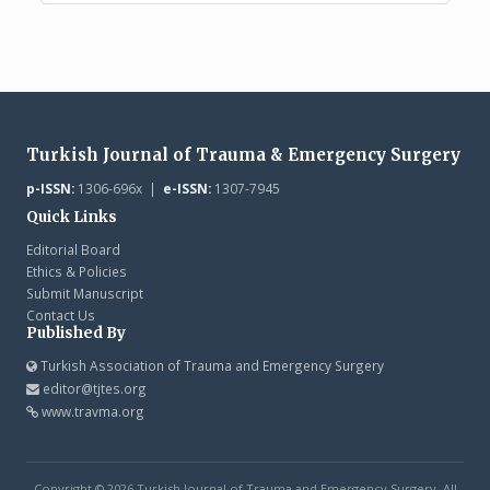
Turkish Journal of Trauma & Emergency Surgery
p-ISSN:
1306-696x |
e-ISSN:
1307-7945
Quick Links
Editorial Board
Ethics & Policies
Submit Manuscript
Contact Us
Published By
Turkish Association of Trauma and Emergency Surgery
editor@tjtes.org
www.travma.org
Copyright © 2026 Turkish Journal of Trauma and Emergency Surgery. All