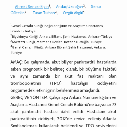
1
2
Ahmet Sencer Ergin
,
Andaç Uzdoğan
,
Serap
3
2
4
Gültekin
,
Turan Turhan
,
Özgür Akgül
1
Genel Cerrahi Kliniği, Bağcılar Eğitim ve Araştırma Hastanesi,
İstanbul-Türkiye
2
Biyokimya Kliniği, Ankara Bilkent Şehir Hastanesi, Ankara-Türkiye
3
Anestezi Kliniği, Marmaris Devlet Hastanesi, Muğla-Türkiye
4
Genel Cerrahi Kliniği, Ankara Bilkent Şehir Hastanesi, Ankara,
Türkiye
AMAÇ: Bu çalışmada, akut biliyer pankreatitli hastalarda
erken prognostik bir belirteç olarak, bir büyüme faktörü
ve aynı zamanda bir akut faz reaktanı olan
trombopoietinin (TPO) hastalığın ciddiyetini
öngörmedeki etkinliğinin belirlenmesi amaçlandı.
GEREÇ VE YÖNTEM: Çalışmaya Ankara Numune Eğitim ve
Araştırma Hastanesi Genel Cerrahi Bölümü'ne başvuran 72
akut pankreatit hastası dahil edildi. Hastaların akut
pankreatitinin ciddiyeti, 2012'de revize edilmiş Atlanta
Sınıflandırması kullanılarak belirlendi ve TPO seviyelerini