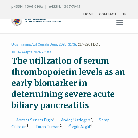
p-ISSN: 1306-696x | e-ISSN: 1307-7945
HOME
CONTACT
TR
Toggle n
Ulus Travma Acil Cerrahi Derg. 2025; 31(3):
214-220 | DOI:
10.14744/tjtes.2024.23583
The utilization of serum
thrombopoietin levels as an
early biomarker in
determining severe acute
biliary pancreatitis
1
2
Ahmet Sencer Ergin
,
Andaç Uzdoğan
,
Serap
3
2
4
Gültekin
,
Turan Turhan
,
Özgür Akgül