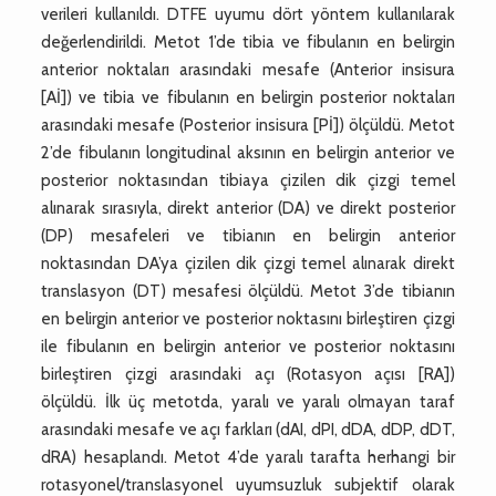
verileri kullanıldı. DTFE uyumu dört yöntem kullanılarak
değerlendirildi. Metot 1’de tibia ve fibulanın en belirgin
anterior noktaları arasındaki mesafe (Anterior insisura
[Aİ]) ve tibia ve fibulanın en belirgin posterior noktaları
arasındaki mesafe (Posterior insisura [Pİ]) ölçüldü. Metot
2’de fibulanın longitudinal aksının en belirgin anterior ve
posterior noktasından tibiaya çizilen dik çizgi temel
alınarak sırasıyla, direkt anterior (DA) ve direkt posterior
(DP) mesafeleri ve tibianın en belirgin anterior
noktasından DA’ya çizilen dik çizgi temel alınarak direkt
translasyon (DT) mesafesi ölçüldü. Metot 3’de tibianın
en belirgin anterior ve posterior noktasını birleştiren çizgi
ile fibulanın en belirgin anterior ve posterior noktasını
birleştiren çizgi arasındaki açı (Rotasyon açısı [RA])
ölçüldü. İlk üç metotda, yaralı ve yaralı olmayan taraf
arasındaki mesafe ve açı farkları (dAI, dPI, dDA, dDP, dDT,
dRA) hesaplandı. Metot 4’de yaralı tarafta herhangi bir
rotasyonel/translasyonel uyumsuzluk subjektif olarak