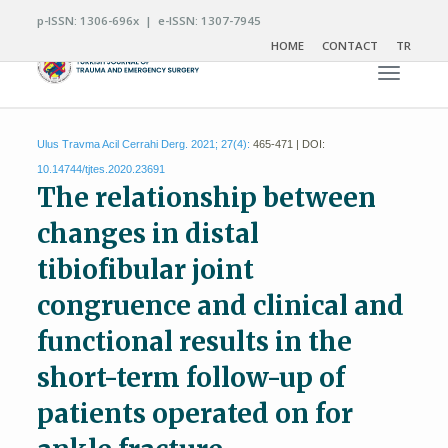
p-ISSN: 1306-696x | e-ISSN: 1307-7945
HOME
CONTACT
TR
Toggle n
Ulus Travma Acil Cerrahi Derg. 2021; 27(4):
465-471 | DOI:
10.14744/tjtes.2020.23691
The relationship between
changes in distal
tibiofibular joint
congruence and clinical and
functional results in the
short-term follow-up of
patients operated on for