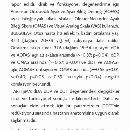
rapor edildi. Klinik ve fonksiyonel değerlendirme için
Amerikan Ortopedik Ayak ve Ayak Bileği Derneği (AOFAS)
ayak bileği-ayak arkası skalası, Olerud-Molander Ayak
Bileği Skoru (OMAS) ve Visual Analog Skala (VAS) kullanıldı.
BULGULAR: Otuz hasta (18 erkek, 12 kadın; ortalama yaş,
43.3 [dağılım, 20-78 yıl] yıl) çalışmaya dahil edildi.
Ortalama takip süresi 37.6 (dağılım, 18-54 ay) aydı. dDA
ve AOFAS-ağrı alt skalası arasında (r=-0,37; p=0,04), dDP
ve OMAS arasında (r=-0.57; p=0.01) ve dDT ve AOFAS-
ağrı, AOFAS-fonksiyon ve OMAS arasında (r=-0.55 p=0.01;
r=-0.40; p=0.03; r=-0.39; sırasıyla p=0.04) negatif
korelasyon belirlendi.
TARTIŞMA: dDA, dDP ve dDT değerlerindeki değişiklikler
klinik ve fonksiyonel sonuçları etkilemektedir. Daha iyi
sonuçlar elde etmek için bu parametreler DTFE'nin
redüksiyonu sırasında hastanın anatomisine uygun olarak
sağlanmalıdır.