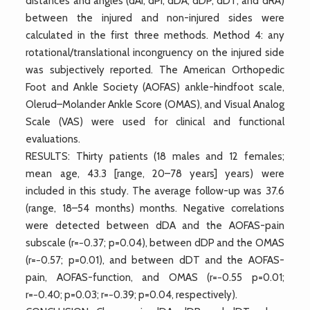
distances and angles (dAI, dPI, dDA, dDP, dDT, and dRA)
between the injured and non-injured sides were
calculated in the first three methods. Method 4: any
rotational/translational incongruency on the injured side
was subjectively reported. The American Orthopedic
Foot and Ankle Society (AOFAS) ankle-hindfoot scale,
Olerud–Molander Ankle Score (OMAS), and Visual Analog
Scale (VAS) were used for clinical and functional
evaluations.
RESULTS: Thirty patients (18 males and 12 females;
mean age, 43.3 [range, 20–78 years] years) were
included in this study. The average follow-up was 37.6
(range, 18–54 months) months. Negative correlations
were detected between dDA and the AOFAS-pain
subscale (r=−0.37; p=0.04), between dDP and the OMAS
(r=−0.57; p=0.01), and between dDT and the AOFAS-
pain, AOFAS-function, and OMAS (r=−0.55 p=0.01;
r=−0.40; p=0.03; r=−0.39; p=0.04, respectively).