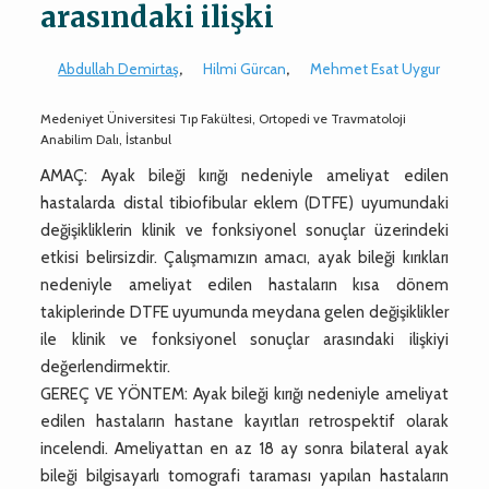
arasındaki ilişki
Abdullah Demirtaş
,
Hilmi Gürcan
,
Mehmet Esat Uygur
Medeniyet Üniversitesi Tıp Fakültesi, Ortopedi ve Travmatoloji
Anabilim Dalı, İstanbul
AMAÇ: Ayak bileği kırığı nedeniyle ameliyat edilen
hastalarda distal tibiofibular eklem (DTFE) uyumundaki
değişikliklerin klinik ve fonksiyonel sonuçlar üzerindeki
etkisi belirsizdir. Çalışmamızın amacı, ayak bileği kırıkları
nedeniyle ameliyat edilen hastaların kısa dönem
takiplerinde DTFE uyumunda meydana gelen değişiklikler
ile klinik ve fonksiyonel sonuçlar arasındaki ilişkiyi
değerlendirmektir.
GEREÇ VE YÖNTEM: Ayak bileği kırığı nedeniyle ameliyat
edilen hastaların hastane kayıtları retrospektif olarak
incelendi. Ameliyattan en az 18 ay sonra bilateral ayak
bileği bilgisayarlı tomografi taraması yapılan hastaların