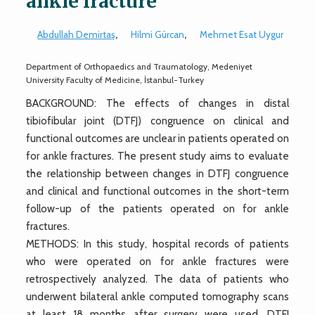
ankle fracture
Abdullah Demirtaş
,
Hilmi Gürcan
,
Mehmet Esat Uygur
Department of Orthopaedics and Traumatology, Medeniyet
University Faculty of Medicine, İstanbul-Turkey
BACKGROUND: The effects of changes in distal
tibiofibular joint (DTFJ) congruence on clinical and
functional outcomes are unclear in patients operated on
for ankle fractures. The present study aims to evaluate
the relationship between changes in DTFJ congruence
and clinical and functional outcomes in the short-term
follow-up of the patients operated on for ankle
fractures.
METHODS: In this study, hospital records of patients
who were operated on for ankle fractures were
retrospectively analyzed. The data of patients who
underwent bilateral ankle computed tomography scans
at least 18 months after surgery were used. DTFJ