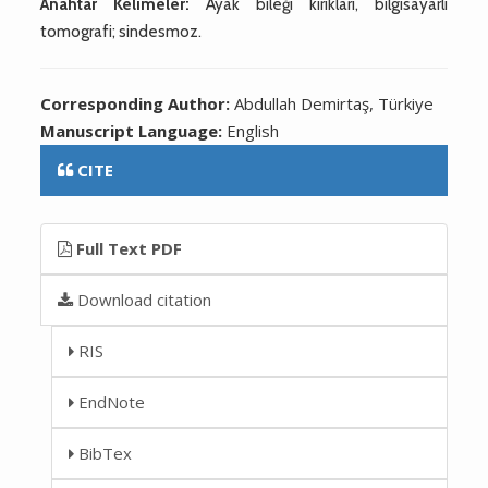
Anahtar Kelimeler:
Ayak bileği kırıkları, bilgisayarlı
tomografi; sindesmoz.
Corresponding Author:
Abdullah Demirtaş, Türkiye
Manuscript Language:
English
CITE
Full Text PDF
Download citation
RIS
EndNote
BibTex