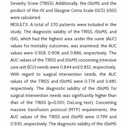
Severity Score (TRISS). Additionally, the rSIsMS and the
product of the rSI and Glasgow Coma Scale (GCS) (rSIG)
were calculated.
RESULTS: A total of 270 patients were included in the
study. The diagnostic validity of the TRISS, rSIsMS, and
rSIG, which had the highest area under the curve (AUC)
values for mortality outcomes, was examined; the AUC
values were 0.928, 0.908, and 0.886, respectively. The
AUC values of the TRISS and rSIsMS concerning intensive
care unit (ICU) needs were 0.844 and 0.852, respectively.
With regard to surgical intervention needs, the AUC
values of the TRISS and rSIsMS were 0.774 and 0.881,
respectively. The diagnostic validity of the rSIsMS for
surgical intervention needs was significantly higher than
that of the TRISS (p<0.001, DeLong test). Concerning
massive transfusion protocol (MTP) requirements, the
AUC values of the TRISS and rSIsMS were 0.799 and
0.930, respectively. The diagnostic validity of the rSIsMS