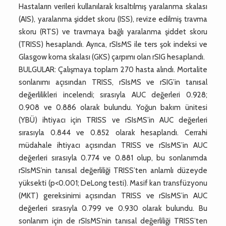
Hastaların verileri kullanılarak kısaltılmış yaralanma skalası
(AIS), yaralanma şiddet skoru (ISS), revize edilmiş travma
skoru (RTS) ve travmaya bağlı yaralanma şiddet skoru
(TRISS) hesaplandı. Ayrıca, rSIsMS ile ters şok indeksi ve
Glasgow koma skalası (GKS) çarpımı olan rSIG hesaplandı.
BULGULAR: Çalışmaya toplam 270 hasta alındı. Mortalite
sonlanımı açısından TRISS, rSIsMS ve rSIG’in tanısal
değerlilikleri incelendi; sırasıyla AUC değerleri 0.928;
0.908 ve 0.886 olarak bulundu. Yoğun bakım ünitesi
(YBÜ) ihtiyacı için TRISS ve rSIsMS’in AUC değerleri
sırasıyla 0.844 ve 0.852 olarak hesaplandı. Cerrahi
müdahale ihtiyacı açısından TRISS ve rSIsMS’in AUC
değerleri sırasıyla 0.774 ve 0.881 olup, bu sonlanımda
rSIsMS’nin tanısal değerliliği TRISS’ten anlamlı düzeyde
yüksekti (p<0.001; DeLong testi). Masif kan transfüzyonu
(MKT) gereksinimi açısından TRISS ve rSIsMS’in AUC
değerleri sırasıyla 0.799 ve 0.930 olarak bulundu. Bu
sonlanım için de rSIsMS’nin tanısal değerliliği TRISS’ten