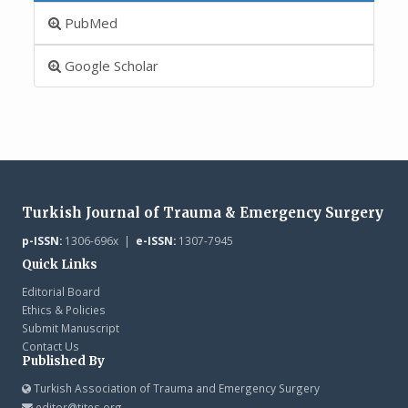
PubMed
Google Scholar
Turkish Journal of Trauma & Emergency Surgery
p-ISSN:
1306-696x |
e-ISSN:
1307-7945
Quick Links
Editorial Board
Ethics & Policies
Submit Manuscript
Contact Us
Published By
Turkish Association of Trauma and Emergency Surgery
editor@tjtes.org