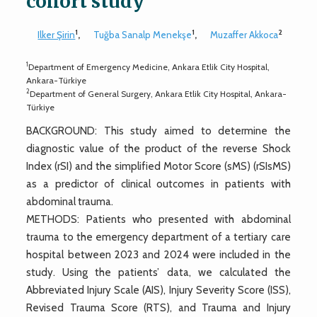
cohort study
1
1
2
Ilker Şirin
,
Tuğba Sanalp Menekşe
,
Muzaffer Akkoca
1
Department of Emergency Medicine, Ankara Etlik City Hospital,
Ankara-Türkiye
2
Department of General Surgery, Ankara Etlik City Hospital, Ankara-
Türkiye
BACKGROUND: This study aimed to determine the
diagnostic value of the product of the reverse Shock
Index (rSI) and the simplified Motor Score (sMS) (rSIsMS)
as a predictor of clinical outcomes in patients with
abdominal trauma.
METHODS: Patients who presented with abdominal
trauma to the emergency department of a tertiary care
hospital between 2023 and 2024 were included in the
study. Using the patients’ data, we calculated the
Abbreviated Injury Scale (AIS), Injury Severity Score (ISS),
Revised Trauma Score (RTS), and Trauma and Injury