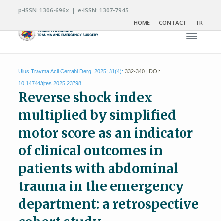
p-ISSN: 1306-696x | e-ISSN: 1307-7945
HOME
CONTACT
TR
Toggle n
Ulus Travma Acil Cerrahi Derg. 2025; 31(4):
332-340 | DOI:
10.14744/tjtes.2025.23798
Reverse shock index
multiplied by simplified
motor score as an indicator
of clinical outcomes in
patients with abdominal
trauma in the emergency
department: a retrospective