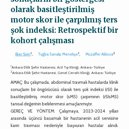
olarak basitleştirilmiş
motor skor ile çarpılmış ters
şok indeksi: Retrospektif bir
kohort çalışması
1
1
2
Ilker Şirin
,
Tuğba Sanalp Menekşe
,
Muzaffer Akkoca
1
Ankara Etlik Şehir Hastanesi, Acil Tıp Kliniği, Ankara-Türkiye
2
Ankara Etlik Şehir Hastanesi, Genel Cerrahi Kliniği, Ankara-Türkiye
AMAÇ: Bu çalışmada, abdominal travmalı hastalarda klinik
sonuçların bir öngörücüsü olarak ters şok indeksi (rSI) ile
basitleştirilmiş motor skor (sMS) çarpımının (rSIsMS)
tanısal değerinin belirlenmesi amaçlanmıştır.
GEREÇ VE YÖNTEM: Çalışmaya, 2023-2024 yılları
arasında üçüncü basamak bir hastanenin acil servisine
karın travması nedeniyle başvuran hastalar alındı.