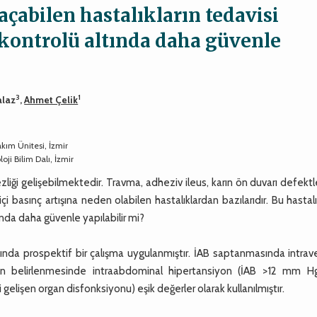
 açabilen hastalıkların tedavisi
 kontrolü altında daha güvenle
3
1
alaz
,
Ahmet Çelik
akım Ünitesi, İzmir
oji Bilim Dalı, İzmir
ezliği gelişebilmektedir. Travma, adheziv ileus, karın ön duvarı defektl
i basınç artışına neden olabilen hastalıklardan bazılarıdır. Bu hastalı
nda daha güvenle yapılabilir mi?
ında prospektif bir çalışma uygulanmıştır. İAB saptanmasında intrav
erinin belirlenmesinde intraabdominal hipertansiyon (İAB >12 mm H
şen organ disfonksiyonu) eşik değerler olarak kullanılmıştır.