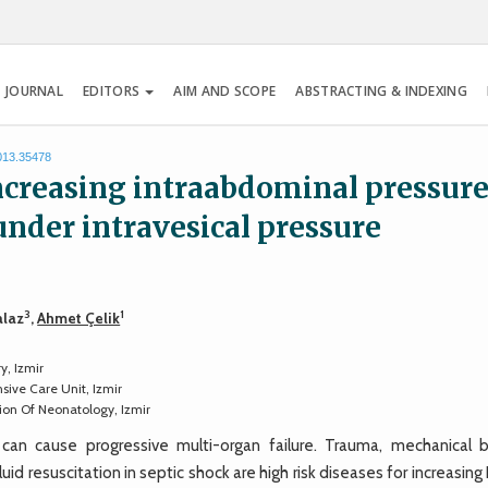
 JOURNAL
EDITORS
AIM AND SCOPE
ABSTRACTING & INDEXING
2013.35478
increasing intraabdominal pressur
under intravesical pressure
3
1
alaz
,
Ahmet Çelik
y, Izmir
sive Care Unit, Izmir
sion Of Neonatology, Izmir
 can cause progressive multi-organ failure. Trauma, mechanical 
d resuscitation in septic shock are high risk diseases for increasing 