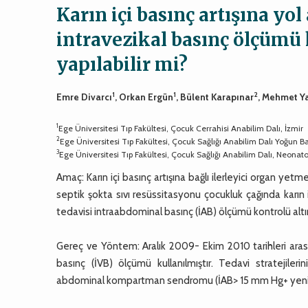
Karın içi basınç artışına yol
intravezikal basınç ölçümü
yapılabilir mi?
1
1
2
Emre Divarcı
, Orkan Ergün
, Bülent Karapınar
, Mehmet Y
1
Ege Üniversitesi Tıp Fakültesi, Çocuk Cerrahisi Anabilim Dalı, İzmir
2
Ege Üniversitesi Tıp Fakültesi, Çocuk Sağlığı Anabilim Dalı Yoğun B
3
Ege Üniversitesi Tıp Fakültesi, Çocuk Sağlığı Anabilim Dalı, Neonatol
Amaç: Karın içi basınç artışına bağlı ilerleyici organ yetm
septik şokta sıvı resüssitasyonu çocukluk çağında karın iç
tedavisi intraabdominal basınç (İAB) ölçümü kontrolü altı
Gereç ve Yöntem: Aralık 2009- Ekim 2010 tarihleri aras
basınç (İVB) ölçümü kullanılmıştır. Tedavi stratejil
abdominal kompartman sendromu (İAB> 15 mm Hg+ yeni geli