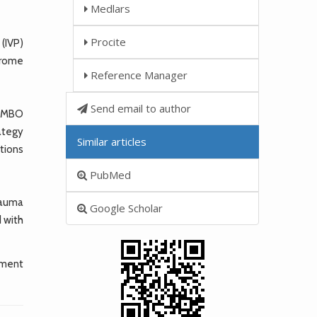
Medlars
Procite
(IVP)
drome
Reference Manager
Send email to author
nd MBO
ategy
Similar articles
tions
PubMed
rauma
Google Scholar
d with
tment