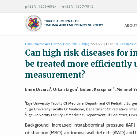
p-ISSN: 1306-696x | e-ISSN: 1307-7945
ABOUT
Ulus Travma Acil Cerrahi Derg. 2013; 19(6):
559-563 | DOI:
10.5505/tjtes.
Can high risk diseases for 
be treated more efficiently 
measurement?
1
1
2
Emre Divarcı
, Orkan Ergün
, Bülent Karapınar
, Mehmet Y
1
Ege University Faculty Of Medicine, Department Of Pediatric Surger
2
Ege University Faculty Of Medicine, Department Of Pediatrics, Inten
3
Ege University Faculty Of Medicine, Department Of Pediatrics, Divi
Background: Increased intraabdominal pressure (IAP)
obstruction (MBO), abdominal wall defects (AWD) and flui