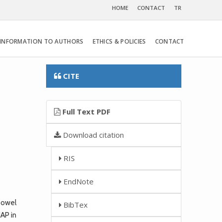
HOME
CONTACT
TR
INFORMATION TO AUTHORS
ETHICS & POLICIES
CONTACT
CITE
e
Full Text PDF
Download citation
RIS
EndNote
bowel
BibTex
IAP in