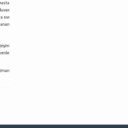
 hasta
duvarı
a sıvı
tanan
irişim
venle
rtman