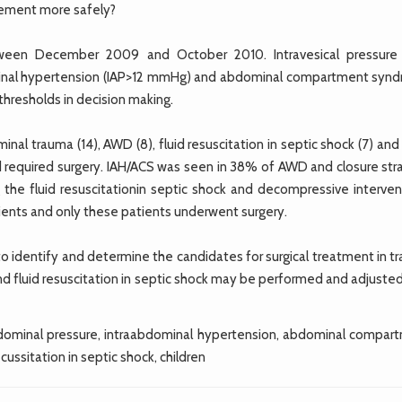
rement more safely?
een December 2009 and October 2010. Intravesical pressure 
inal hypertension (IAP>12 mmHg) and abdominal compartment syn
hresholds in decision making.
inal trauma (14), AWD (8), fluid resuscitation in septic shock (7) a
 required surgery. IAH/ACS was seen in 38% of AWD and closure str
the fluid resuscitationin septic shock and decompressive interven
ents and only these patients underwent surgery.
o identify and determine the candidates for surgical treatment in t
nd fluid resuscitation in septic shock may be performed and adjuste
bdominal pressure, intraabdominal hypertension, abdominal compar
cussitation in septic shock, children