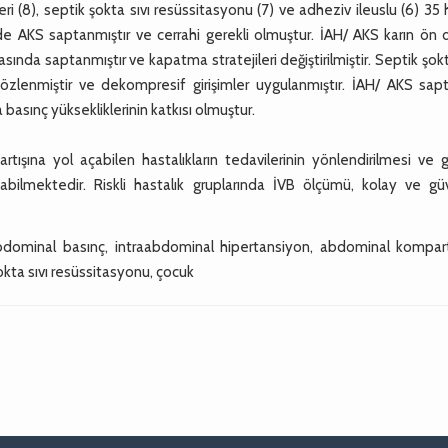
ri (8), septik şokta sıvı resüssitasyonu (7) ve adheziv ileuslu (6) 35
nde AKS saptanmıştır ve cerrahi gerekli olmuştur. İAH/ AKS karın ön 
ında saptanmıştır ve kapatma stratejileri değiştirilmiştir. Septik şokt
özlenmiştir ve dekompresif girişimler uygulanmıştır. İAH/ AKS sap
 basınç yüksekliklerinin katkısı olmuştur.
tışına yol açabilen hastalıkların tedavilerinin yönlendirilmesi ve g
ayabilmektedir. Riskli hastalık gruplarında İVB ölçümü, kolay ve gü
abdominal basınç, intraabdominal hipertansiyon, abdominal kompa
okta sıvı resüssitasyonu, çocuk