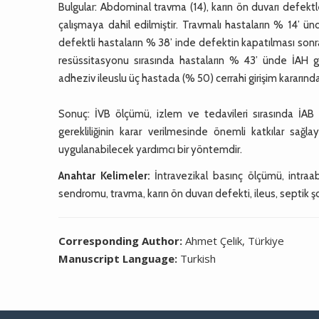
Bulgular: Abdominal travma (14), karın ön duvarı defektle
çalışmaya dahil edilmiştir. Travmalı hastaların % 14’ ü
defektli hastaların % 38’ inde defektin kapatılması sonras
resüssitasyonu sırasında hastaların % 43’ ünde İAH g
adheziv ileuslu üç hastada (% 50) cerrahi girişim kararında
Sonuç: İVB ölçümü, izlem ve tedavileri sırasında İAB ar
gerekliliğinin karar verilmesinde önemli katkılar sağl
uygulanabilecek yardımcı bir yöntemdir.
Anahtar Kelimeler:
İntravezikal basınç ölçümü, intra
sendromu, travma, karın ön duvarı defekti, ileus, septik ş
Corresponding Author:
Ahmet Çelik, Türkiye
Manuscript Language:
Turkish