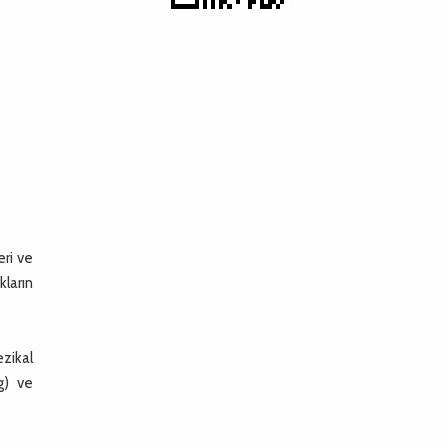
eri ve
kların
ezikal
g) ve