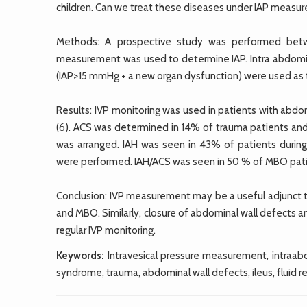
children. Can we treat these diseases under IAP measu
Methods: A prospective study was performed betw
measurement was used to determine IAP. Intra abdom
(IAP>15 mmHg + a new organ dysfunction) were used as t
Results: IVP monitoring was used in patients with abdom
(6). ACS was determined in 14% of trauma patients and
was arranged. IAH was seen in 43% of patients during 
were performed. IAH/ACS was seen in 50 % of MBO pati
Conclusion: IVP measurement may be a useful adjunct t
and MBO. Similarly, closure of abdominal wall defects a
regular IVP monitoring.
Keywords:
Intravesical pressure measurement, intraa
syndrome, trauma, abdominal wall defects, ileus, fluid re