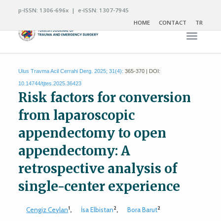
p-ISSN: 1306-696x | e-ISSN: 1307-7945
HOME
CONTACT
TR
Toggle n
Ulus Travma Acil Cerrahi Derg. 2025; 31(4):
365-370 | DOI:
10.14744/tjtes.2025.36423
Risk factors for conversion
from laparoscopic
appendectomy to open
appendectomy: A
retrospective analysis of
single-center experience
1
2
2
Cengiz Ceylan
,
İsa Elbistan
,
Bora Barut