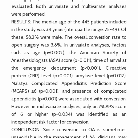
evaluated. Both univariate and multivariate analyses
were performed.
RESULTS: The median age of the 445 patients included
in the study was 34 years (interquartile range: 25-49). Of
these, 58.2% were male. The overall conversion rate to
open surgery was 3.8%. In univariate analyses, factors
such as age (p=0.002), the American Society of
Anesthesiologists (ASA) score (p=0.011), time of arrival at
the emergency department (p<0.001), C-reactive
protein (CRP) level (p<0.001), amylase level (p=0.012),
Malatya Complicated Appendicitis Prediction Score
(MCAPS) ≥6 (p<0.001), and presence of complicated
appendicitis (p<0.001) were associated with conversion.
However, in multivariate analyses, only an MCAPS score
of 6 or higher (p=0.034) was identified as an
independent risk factor for conversion.
CONCLUSION: Since conversion to OA is sometimes
unavoidable in the management of AA, clinicians may