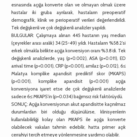
esnasında açığa konverte olan ve olmayan olmak üzere
hastalar iki gruba ayrılarak, hastaların preoperatif
demografik, klinik ve perioperatif verileri değerlendirildi.
Tek değişkenli ve çok değişkenli analizler yapıldı.
BULGULAR: Çalışmaya alınan 445 hastanın yaş median
(çeyrekler arası aralık) 34 (25-49) yıldı. Hastaların %58.2’si
erkek olmakla birlikte açığa konversiyon oranı %3.8’di. Tek
değişkenli analizlerde, yaş (p=0.002), ASA (p=0.011), ED
arrival time (p<0.001), CRP (p<0.001), amilaz (p=0.012), 6≤
Malatya komplike apandisit prediktif skor (MKAPS)
(p<0.001), komplike apandisit (p<0.001) açığa
konversiyona işaret etse de çok değişkenli analizlerde
sadece 6≤ MKAPS'in (p=0.034) bağımsız risk faktörüydü.
SONUÇ: Açığa konversiyonun akut apandisitte kaçınılmaz
durumlardan biri olduğu düşünülürse, klinisyenlerin
kullanılabilirliği kolay olan MKAPS ile açığa konverte
olabilecek vakaları tahmin edebilir, hatta primer açık
cerrahiyi tercih etmeye yönlenmesine yardımcı olabilir.