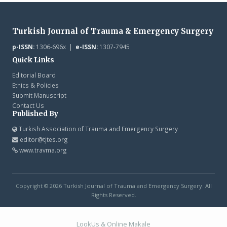
Turkish Journal of Trauma & Emergency Surgery
p-ISSN:
1306-696x |
e-ISSN:
1307-7945
Quick Links
Editorial Board
Ethics & Policies
Submit Manuscript
Contact Us
Published By
Turkish Association of Trauma and Emergency Surgery
editor@tjtes.org
www.travma.org
Copyright © 2026 Turkish Journal of Trauma and Emergency Surgery. All
Rights Reserved.
LookUs
&
Online Makale