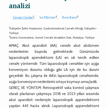
analizi
1
2
2
Cengiz Ceylan
,
İsa Elbistan
,
Bora Barut
1
Eskişehir Şehir Hastanesi, Gastrointestinal Cerrahi Kliniği, Eskişehir-
Türkiye
2
İnönü Üniversitesi, Genel Cerrahi Anabilim Dalı, Malatya-Türkiye
AMAÇ: Akut apandisit (AA), cerrahi akut abdomen
nedenlerinin başında gelmektedir. Günümüzde
laparoskopik apendektomi (LA) en sık tercih edilen
cerrahi yöntemdir. Tüm laparoskopik cerrahiler için açığa
konversiyon durumu olduğu gibi LA için de bu durum
geçerlidir. Bu çalışma ile AA’in laparoskopik cerrahisinde,
açığa konversiyon nedenlerini ortaya koymayı amaçladık.
GEREÇ VE YÖNTEM: Retrospektif vaka kontrol çalışması
olarak planlanan çalışmaya 2018 ve 2023 yılları arasında
akut apandisit nedeniyle laparoskopik appendektomi
yapılan 445 hasta alındı. Laparoskopik appendektomi