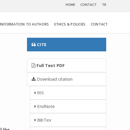
HOME
CONTACT
TR
INFORMATION TO AUTHORS
ETHICS & POLICIES
CONTACT
CITE
Full Text PDF
Download citation
RIS
EndNote
BibTex
f the