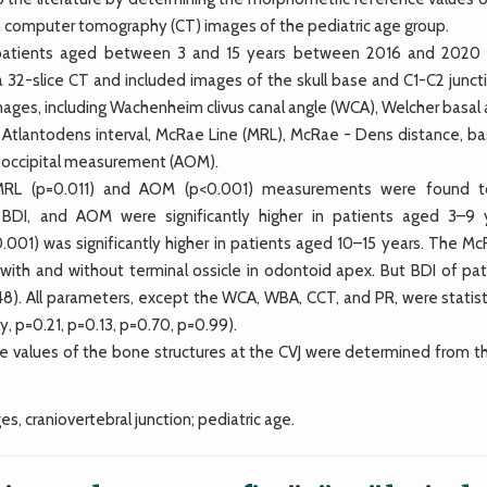
rom computer tomography (CT) images of the pediatric age group.
a patients aged between 3 and 15 years between 2016 and 2020
 32-slice CT and included images of the skull base and C1-C2 juncti
ges, including Wachenheim clivus canal angle (WCA), Welcher basal 
R), Atlantodens interval, McRae Line (MRL), McRae - Dens distance, b
antooccipital measurement (AOM).
MRL (p=0.011) and AOM (p<0.001) measurements were found 
, BDI, and AOM were significantly higher in patients aged 3–9 
.001) was significantly higher in patients aged 10–15 years. The Mc
with and without terminal ossicle in odontoid apex. But BDI of pat
048). All parameters, except the WCA, WBA, CCT, and PR, were statist
y, p=0.21, p=0.13, p=0.70, p=0.99).
e values of the bone structures at the CVJ were determined from t
 craniovertebral junction; pediatric age.