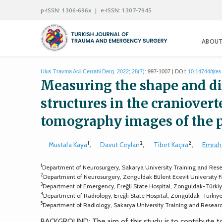
p-ISSN: 1306-696x | e-ISSN: 1307-7945
ABOUT
Ulus Travma Acil Cerrahi Derg. 2022; 28(7):
997-1007 | DOI:
10.14744/tjte
Measuring the shape and d
structures in the craniover
tomography images of the p
1
2
2
Mustafa Kaya
,
Davut Ceylan
,
Tibet Kaçıra
,
Emrah
1
Department of Neurosurgery, Sakarya University Training and Rese
2
Department of Neurosurgery, Zonguldak Bülent Ecevit University 
3
Department of Emergency, Ereğli State Hospital, Zonguldak-Türki
4
Department of Radiology, Ereğli State Hospital, Zonguldak-Türkiy
5
Department of Radiology, Sakarya University Training and Researc
BACKGROUND: The aim of this study is to contribute to