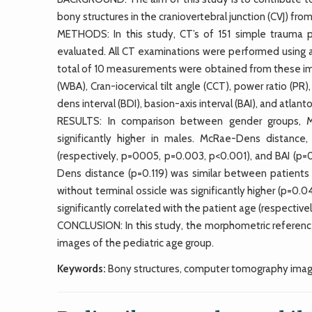
bony structures in the craniovertebral junction (CVJ) f
METHODS: In this study, CT’s of 151 simple traum
evaluated. All CT examinations were performed using a
total of 10 measurements were obtained from these ima
(WBA), Cran-iocervical tilt angle (CCT), power ratio (P
dens interval (BDI), basion-axis interval (BAI), and atl
RESULTS: In comparison between gender groups, 
significantly higher in males. McRae-Dens distance
(respectively, p=0005, p=0.003, p<0.001), and BAI (p=0
Dens distance (p=0.119) was similar between patients 
without terminal ossicle was significantly higher (p=0.
significantly correlated with the patient age (respectivel
CONCLUSION: In this study, the morphometric referenc
images of the pediatric age group.
Keywords:
Bony structures, computer tomography images,