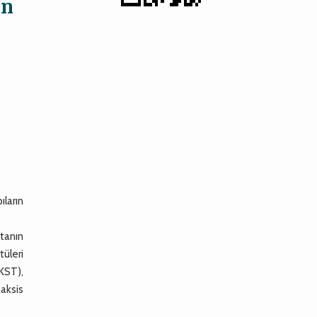
en
e
ıların
tanın
tüleri
(KST),
-aksis