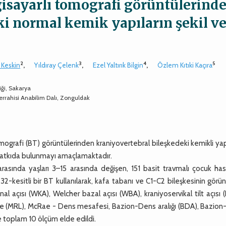
gisayarlı tomografi görüntülerind
ki normal kemik yapıların şekil v
2
3
4
5
 Keskin
,
Yıldıray Çelenk
,
Ezel Yaltırık Bilgin
,
Özlem Kıtıki Kaçıra
iği, Sakarya
Cerrahisi Anabilim Dalı, Zonguldak
mografi (BT) görüntülerinden kraniyovertebral bileşkedeki kemikli yap
e katkıda bulunmayı amaçlamaktadır.
sında yaşları 3–15 arasında değişen, 151 basit travmalı çocuk has
32-kesitli bir BT kullanılarak, kafa tabanı ve C1-C2 bileşkesinin görün
l açısı (WKA), Welcher bazal açısı (WBA), kraniyoservikal tilt açısı 
ine (MRL), McRae - Dens mesafesi, Bazion-Dens aralığı (BDA), Bazion
e toplam 10 ölçüm elde edildi.