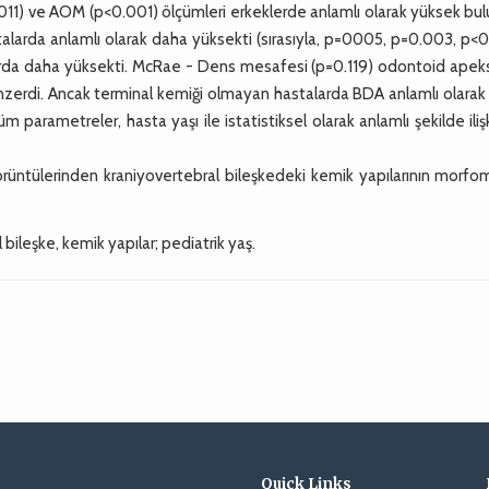
0.011) ve AOM (p<0.001) ölçümleri erkeklerde anlamlı olarak yüksek bu
rda anlamlı olarak daha yüksekti (sırasıyla, p=0005, p=0.003, p<0
larda daha yüksekti. McRae - Dens mesafesi (p=0.119) odontoid apek
nzerdi. Ancak terminal kemiği olmayan hastalarda BDA anlamlı olarak
arametreler, hasta yaşı ile istatistiksel olarak anlamlı şekilde ilişk
üntülerinden kraniyovertebral bileşkedeki kemik yapılarının morfom
 bileşke, kemik yapılar; pediatrik yaş.
Quick Links