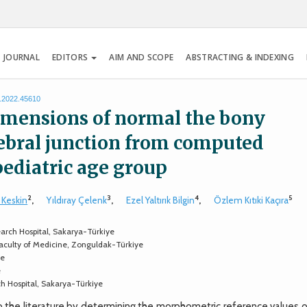
 JOURNAL
EDITORS
AIM AND SCOPE
ABSTRACTING & INDEXING
s.2022.45610
imensions of normal the bony
tebral junction from computed
ediatric age group
2
3
4
5
 Keskin
,
Yıldıray Çelenk
,
Ezel Yaltırık Bilgin
,
Özlem Kıtıki Kaçıra
arch Hospital, Sakarya-Türkiye
Faculty of Medicine, Zonguldak-Türkiye
ye
e
h Hospital, Sakarya-Türkiye
 the literature by determining the morphometric reference values o