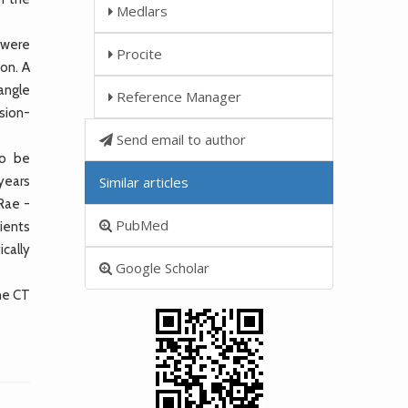
Medlars
 were
Procite
on. A
angle
Reference Manager
asion-
Send email to author
to be
years
Similar articles
Rae -
PubMed
ients
ically
Google Scholar
he CT