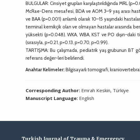
BULGULAR: Cinsiyet grupları karşılaştırıldığında MRL (p=
McRae-Dens mesafesi, BDA ve AOM 3–9 yaş arası hastala
ve BAA (p=0.001) anlamlı olarak 10–15 yaşındaki hasta
terminal kemikçik olan ve olmayan hastalar arasında be
yüksekti (p=0.048). WKA, WBA, KST ve PO dışın-daki tüm p
(sırasıyla, p=0.21, p=0.13, p=0.70, p=0.99).
TARTIŞMA: Bu çalışmada, pediatrik yaş grubunun BT gör
referans değer-leri belirlendi.
Anahtar Kelimeler:
Bilgisayarlı tomografi, kraniovertebral
Corresponding Author:
Emrah Keskin, Türkiye
Manuscript Language:
English
Turkish Journal of Trauma & Emergency