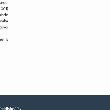
lundu.
.001)
sinde
 daha
iliydi
etrik
Published By