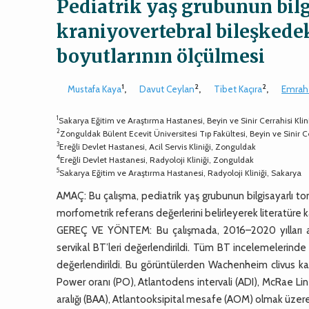
Pediatrik yaş grubunun bil
kraniyovertebral bileşkede
boyutlarının ölçülmesi
1
2
2
Mustafa Kaya
,
Davut Ceylan
,
Tibet Kaçıra
,
Emrah
1
Sakarya Eğitim ve Araştırma Hastanesi, Beyin ve Sinir Cerrahisi Klin
2
Zonguldak Bülent Ecevit Üniversitesi Tıp Fakültesi, Beyin ve Sinir 
3
Ereğli Devlet Hastanesi, Acil Servis Kliniği, Zonguldak
4
Ereğli Devlet Hastanesi, Radyoloji Kliniği, Zonguldak
5
Sakarya Eğitim ve Araştırma Hastanesi, Radyoloji Kliniği, Sakarya
AMAÇ: Bu çalışma, pediatrik yaş grubunun bilgisayarlı to
morfometrik referans değerlerini belirleyerek literatür
GEREÇ VE YÖNTEM: Bu çalışmada, 2016–2020 yılları ara
servikal BT’leri değerlendirildi. Tüm BT incelemelerinde 
değerlendirildi. Bu görüntülerden Wachenheim clivus kana
Power oranı (PO), Atlantodens intervali (ADI), McRae L
aralığı (BAA), Atlantooksipital mesafe (AOM) olmak üzer