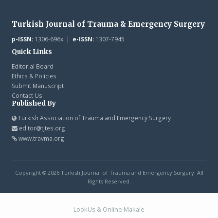
Turkish Journal of Trauma & Emergency Surgery
p-ISSN:
1306-696x |
e-ISSN:
1307-7945
Quick Links
Editorial Board
Ethics & Policies
Submit Manuscript
Contact Us
Published By
Turkish Association of Trauma and Emergency Surgery
editor@tjtes.org
www.travma.org
Copyright © 2026 Turkish Journal of Trauma and Emergency Surgery. All
Rights Reserved.
LookUs
&
Online Makale