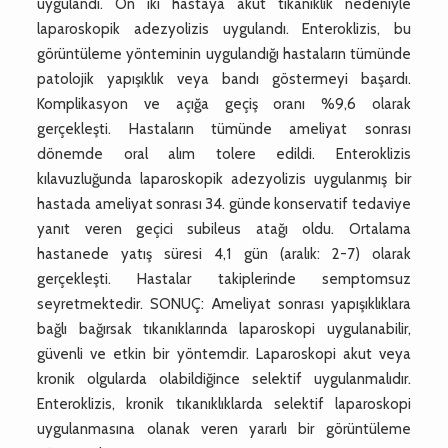
uygulandı. On iki hastaya akut tıkanıklık nedeniyle
laparoskopik adezyolizis uygulandı. Enteroklizis, bu
görüntüleme yönteminin uygulandığı hastaların tümünde
patolojik yapışıklık veya bandı göstermeyi başardı.
Komplikasyon ve açığa geçiş oranı %9,6 olarak
gerçekleşti. Hastaların tümünde ameliyat sonrası
dönemde oral alım tolere edildi. Enteroklizis
kılavuzluğunda laparoskopik adezyolizis uygulanmış bir
hastada ameliyat sonrası 34. günde konservatif tedaviye
yanıt veren geçici subileus atağı oldu. Ortalama
hastanede yatış süresi 4,1 gün (aralık: 2-7) olarak
gerçekleşti. Hastalar takiplerinde semptomsuz
seyretmektedir. SONUÇ: Ameliyat sonrası yapışıklıklara
bağlı bağırsak tıkanıklarında laparoskopi uygulanabilir,
güvenli ve etkin bir yöntemdir. Laparoskopi akut veya
kronik olgularda olabildiğince selektif uygulanmalıdır.
Enteroklizis, kronik tıkanıklıklarda selektif laparoskopi
uygulanmasına olanak veren yararlı bir görüntüleme