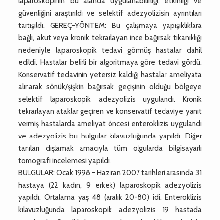
laparoskopinin bu alanda uygulanabilirliği, etkinliği ve
güvenliğini araştırıldı ve selektif adezyolizisin ayrıntıları
tartışıldı. GEREÇ-YÖNTEM: Bu çalışmaya yapışıklıklara
bağlı, akut veya kronik tekrarlayan ince bağırsak tıkanıklığı
nedeniyle laparoskopik tedavi görmüş hastalar dahil
edildi. Hastalar belirli bir algoritmaya göre tedavi gördü.
Konservatif tedavinin yetersiz kaldığı hastalar ameliyata
alınarak sönük/şişkin bağırsak geçişinin olduğu bölgeye
selektif laparoskopik adezyolizis uygulandı. Kronik
tekrarlayan ataklar geçiren ve konservatif tedaviye yanıt
vermiş hastalarda ameliyat öncesi enteroklizis uygulandı
ve adezyolizis bu bulgular kılavuzluğunda yapıldı. Diğer
tanıları dışlamak amacıyla tüm olgularda bilgisayarlı
tomografi incelemesi yapıldı.
BULGULAR: Ocak 1998 - Haziran 2007 tarihleri arasında 31
hastaya (22 kadın, 9 erkek) laparoskopik adezyolizis
yapıldı. Ortalama yaş 48 (aralık 20-80) idi. Enteroklizis
kılavuzluğunda laparoskopik adezyolizis 19 hastada