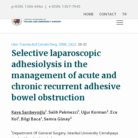
p-ISSN: 1306-696x | e-ISSN: 1307-7945
HOME
CONTACT
TR
Toggle n
Ulus Travma Acil Cerrahi Derg. 2008; 14(1):
28-33
Selective laparoscopic
adhesiolysis in the
management of acute and
chronic recurrent adhesive
bowel obstruction
1
1
2
Kaya Sarıbeyoğlu
, Salih Pekmezci
, Uğur Korman
, Ece
1
1
3
Kol
, Bilgi Baca
, Semra Günay
1
Department Of General Surgery, Istanbul University Cerrahpaşa