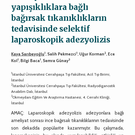
yapışıklıklara bağlı
bağırsak tıkanıklıkların
tedavisinde selektif
laparoskopik adezyolizis
1
1
2
Kaya Sarıbeyoğlu
, Salih Pekmezci
, Uğur Korman
, Ece
1
1
3
Kol
, Bilgi Baca
, Semra Günay
1
İstanbul Üniversitesi Cerrahpaşa Tıp Fakültesi, Acil Tıp Birimi,
İstanbul
2
İstanbul Üniversitesi Cerrahpaşa Tıp Fakültesi, Radyodiganostik
Anabilim Dalı, İstanbul
3
Okmeydanı Eğitim Ve Araştırma Hastanesi, 4. Cerrahi Kliniği,
İstanbul
AMAÇ: Laparoskopik adezyolizis adezyonlara bağlı
ameliyat sonrası ince bağırsak tıkanıklıklarının tedavisinde
son dekadda popülarite kazanmıştır. Bu çalışmada,