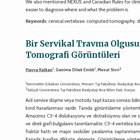
We also mentioned NEXUS and Canadian Rules for clinic
easier to diagnose where and what the problem is.
Keywords:
cervical vertebrae, computed tomography, di
Bir Servikal Travma Olgusun
Tomografi Görüntüleri
1
1
2
Havva Kalkan
, Ganime Dilek Emlik
, Mesut Sivri
1
Necmettin Erbakan Üniversitesi, Meram Tıp Fakültesi, Radyoloji Ana
2
Selçuk Üniversitesi Tıp Fakültesi Radyoloji Ana Bilim Dalı, Konya
Acil servise düşme veya motorlu taşıt kazası sonrası bili
kord hasarlanması vardır. Tanıda görüntüleme yöntemleri
Amacımız C3-4 dislokasyonu ve distraksiyonu olan ve sh
ve direk grafi bulgularını tanımlamaktır. C3-4 vertebra 
fraktür hattı ve major vasküler yaralanma saptanmamış
Kanada kuralları dikkate alınmıştır. Görüntüleme yönt