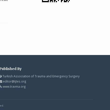
Published By
Turkish Association of Trauma and Emergency Surgery
editor@tjtes.org
www.travma.org
ed.