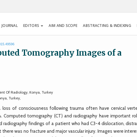
 JOURNAL
EDITORS
AIM AND SCOPE
ABSTRACTING & INDEXING
2015.49596
puted Tomography Images of a
nt Of Radiology, Konya, Turkey
onya, Turkey,
loss of consciousness following trauma often have cervical vert
–10%. Computed tomography (CT) and radiography have important rol
 radiography findings of a patient who had C3-4 dislocation, distra
 there was no fracture and major vascular injury. Images were intere