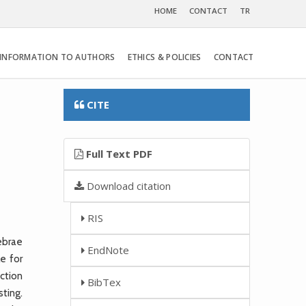
HOME
CONTACT
TR
INFORMATION TO AUTHORS
ETHICS & POLICIES
CONTACT
CITE
Full Text PDF
Download citation
RIS
ebrae
EndNote
e for
ction
BibTex
sting.