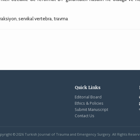
straksiyon, servikal vertebra, travma
Quick Links
Editorial Board
Ethics & Policies
Submit Manuscript
Contact Us
pyright © 2026 Turkish Journal of Trauma and Emergency Surgery. All Rights Reserv