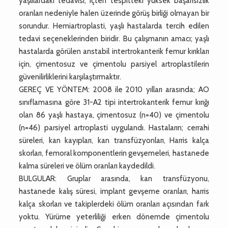
yaşlılardaki tedavisi, içten tespitteki yüksek başarısızlık
oranları nedeniyle halen üzerinde görüş birliği olmayan bir
sorundur. Hemiartroplasti, yaşlı hastalarda tercih edilen
tedavi seçeneklerinden biridir. Bu çalışmanın amacı; yaşlı
hastalarda görülen anstabil intertrokanterik femur kırıkları
için, çimentosuz ve çimentolu parsiyel artroplastilerin
güvenilirliklerini karşılaştırmaktır.
GEREÇ VE YÖNTEM: 2008 ile 2010 yılları arasında; AO
sınıflamasına göre 31-A2 tipi intertrokanterik femur kırığı
olan 86 yaşlı hastaya, çimentosuz (n=40) ve çimentolu
(n=46) parsiyel artroplasti uygulandı. Hastaların; cerrahi
süreleri, kan kayıpları, kan transfüzyonları, Harris kalça
skorları, femoral komponentlerin gevşemeleri, hastanede
kalma süreleri ve ölüm oranları kaydedildi.
BULGULAR: Gruplar arasında, kan transfüzyonu,
hastanede kalış süresi, implant gevşeme oranları, harris
kalça skorları ve takiplerdeki ölüm oranları açısından fark
yoktu. Yürüme yeterliliği erken dönemde çimentolu