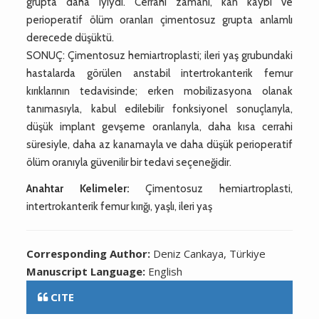
grupta daha iyiydi. Cerrahi zamanı, kan kaybı ve
perioperatif ölüm oranları çimentosuz grupta anlamlı
derecede düşüktü.
SONUÇ: Çimentosuz hemiartroplasti; ileri yaş grubundaki
hastalarda görülen anstabil intertrokanterik femur
kırıklarının tedavisinde; erken mobilizasyona olanak
tanımasıyla, kabul edilebilir fonksiyonel sonuçlarıyla,
düşük implant gevşeme oranlarıyla, daha kısa cerrahi
süresiyle, daha az kanamayla ve daha düşük perioperatif
ölüm oranıyla güvenilir bir tedavi seçeneğidir.
Anahtar Kelimeler:
Çimentosuz hemiartroplasti,
intertrokanterik femur kırığı, yaşlı, ileri yaş
Corresponding Author:
Deniz Cankaya, Türkiye
Manuscript Language:
English
CITE