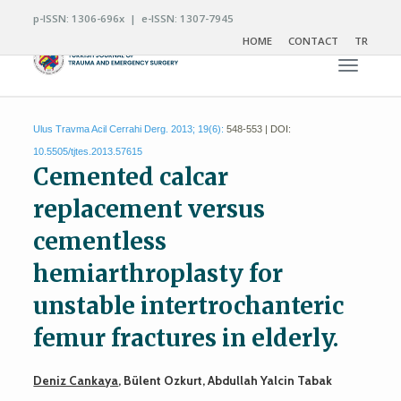
p-ISSN: 1306-696x | e-ISSN: 1307-7945
HOME
CONTACT
TR
Toggle n
Ulus Travma Acil Cerrahi Derg. 2013; 19(6):
548-553 | DOI:
10.5505/tjtes.2013.57615
Cemented calcar
replacement versus
cementless
hemiarthroplasty for
unstable intertrochanteric
femur fractures in elderly.
Deniz Cankaya
, Bülent Ozkurt, Abdullah Yalcin Tabak