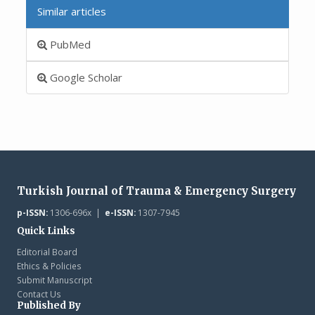
Similar articles
PubMed
Google Scholar
Turkish Journal of Trauma & Emergency Surgery
p-ISSN:
1306-696x |
e-ISSN:
1307-7945
Quick Links
Editorial Board
Ethics & Policies
Submit Manuscript
Contact Us
Published By