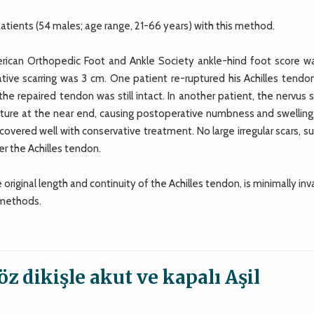
ients (54 males; age range, 21-66 years) with this method.
erican Orthopedic Foot and Ankle Society ankle-hind foot score w
ive scarring was 3 cm. One patient re-ruptured his Achilles tendo
the repaired tendon was still intact. In another patient, the nervus s
ture at the near end, causing postoperative numbness and swelling
overed well with conservative treatment. No large irregular scars, s
r the Achilles tendon.
original length and continuity of the Achilles tendon, is minimally inv
 methods.
 dikişle akut ve kapalı Aşil