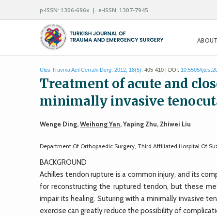
p-ISSN: 1306-696x | e-ISSN: 1307-7945
ABOUT
Ulus Travma Acil Cerrahi Derg. 2012; 18(5):
405-410 | DOI:
10.5505/tjtes.
Treatment of acute and clos
minimally invasive tenocu
Wenge Ding,
Weihong Yan
, Yaping Zhu, Zhiwei Liu
Department Of Orthopaedic Surgery, Third Affiliated Hospital Of S
BACKGROUND
Achilles tendon rupture is a common injury, and its co
for reconstructing the ruptured tendon, but these me
impair its healing. Suturing with a minimally invasive
exercise can greatly reduce the possibility of complicati