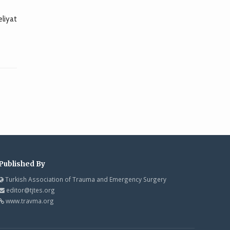
eliyat
Published By
Turkish Association of Trauma and Emergency Surgery
editor@tjtes.org
www.travma.org