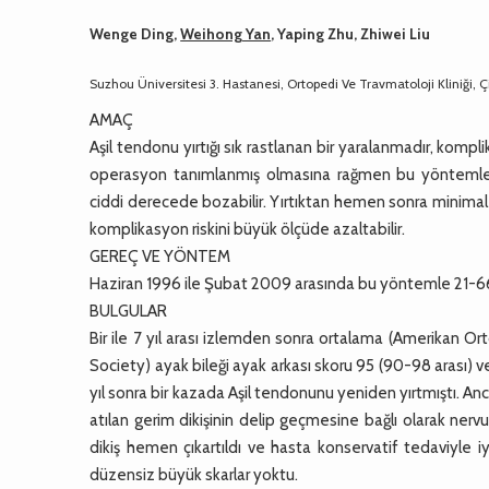
Wenge Ding,
Weihong Yan
, Yaping Zhu, Zhiwei Liu
Suzhou Üniversitesi 3. Hastanesi, Ortopedi Ve Travmatoloji Kliniği,
AMAÇ
Aşil tendonu yırtığı sık rastlanan bir yaralanmadır, kompli
operasyon tanımlanmış olmasına rağmen bu yöntemler t
ciddi derecede bozabilir. Yırtıktan hemen sonra minimal
komplikasyon riskini büyük ölçüde azaltabilir.
GEREÇ VE YÖNTEM
Haziran 1996 ile Şubat 2009 arasında bu yöntemle 21-66 y
BULGULAR
Bir ile 7 yıl arası izlemden sonra ortalama (Amerikan 
Society) ayak bileği ayak arkası skoru 95 (90-98 arası) v
yıl sonra bir kazada Aşil tendonunu yeniden yırtmıştı. A
atılan gerim dikişinin delip geçmesine bağlı olarak ner
dikiş hemen çıkartıldı ve hasta konservatif tedaviyle i
düzensiz büyük skarlar yoktu.