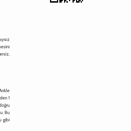
ayısız
esini
ersiz,
 Ankle
iden 1
 doğru
du. Bu
u gibi