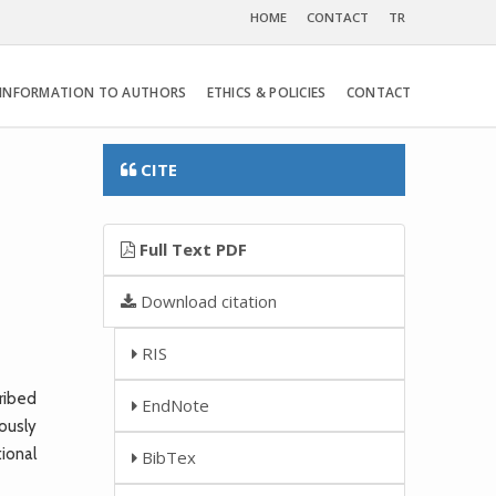
HOME
CONTACT
TR
INFORMATION TO AUTHORS
ETHICS & POLICIES
CONTACT
CITE
Full Text PDF
Download citation
RIS
ribed
EndNote
ously
tional
BibTex