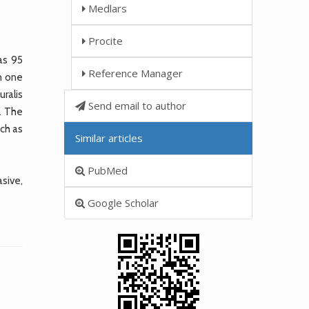
Medlars
Procite
as 95
Reference Manager
n one
uralis
Send email to author
. The
uch as
Similar articles
PubMed
asive,
Google Scholar