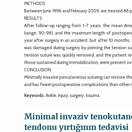
METHODS
Between June 1996 and February 2009, we treated 88 pat
RESULTS
After follow-up ranging from 1-7 years, the mean Am
(range, 90-98), and the maximum length of postoperat
year after surgery in an accident, but after 10 months, 
was damaged during surgery by piercing the tension su
tension suture was quickly removed, and the patient rec
those sustained during immobilization, were present ove
CONCLUSION
Minimally invasive percutaneous suturing can restore the 
and has fewer postoperative complications than other
Keywords:
Ankle, injury; surgery; trauma.
Minimal invaziv tenokutanöz
tendonu yırtığının tedavisi