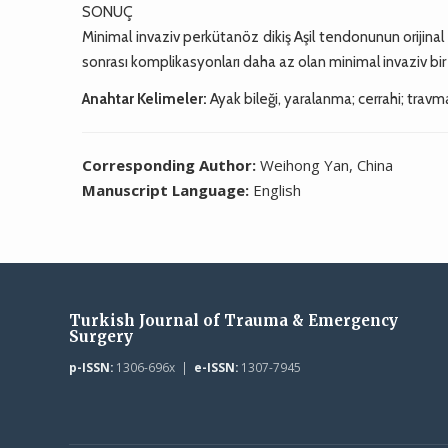
SONUÇ
Minimal invaziv perkütanöz dikiş Aşil tendonunun orijina
sonrası komplikasyonları daha az olan minimal invaziv bi
Anahtar Kelimeler:
Ayak bileği, yaralanma; cerrahi; travm
Corresponding Author:
Weihong Yan, China
Manuscript Language:
English
Turkish Journal of Trauma & Emergency
Surgery
p-ISSN:
1306-696x |
e-ISSN:
1307-7945