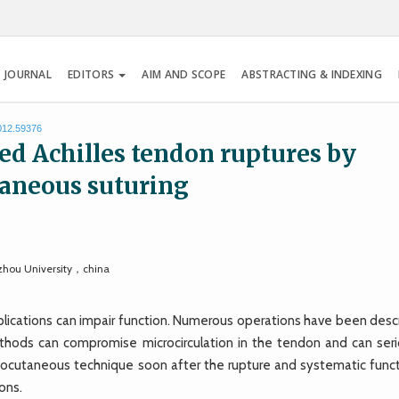
 JOURNAL
EDITORS
AIM AND SCOPE
ABSTRACTING & INDEXING
2012.59376
ed Achilles tendon ruptures by
taneous suturing
uzhou University，china
mplications can impair function. Numerous operations have been desc
thods can compromise microcirculation in the tendon and can seri
 tenocutaneous technique soon after the rupture and systematic func
ons.