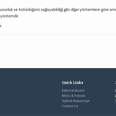
l uzunluk ve bütünlüğünü sağlayabildiği gibi diğer yöntemlere göre am
r yöntemdir.
a.
Quick Links
Editorial Board
Ethics & Policies
Submit Manuscript
Contact Us