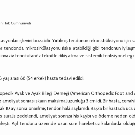
 Çin Hak Cumhuriyeti
kasyonları işlevini bozabilir. Yırtılmış tendonun rekonstrüksiyonu için s
endonda mikrosirkülasyonu riske atabildiği gibi tendonun iyileşm
 invaziv tenokutanöz teknikle dikiş atma ve sistemik fonksiyonel egz
aş arası 88 (54 erkek) hasta tedavi edildi.
Ortopedik Ayak ve Ayak Bileği Derneği (American Orthopedic Foot and
e ameliyat sonrası skarın maksimal uzunluğu 3 cm idi. Bir hasta, cerrah
ncak 10 ay sonra onarılmış tendon hâlâ sağlamdı. Başka bir hastada uca
vus suralis zedelendi, ameliyat sonrası his kaybı ve ödeme neden ol
yileşti. Aşil tendonu üzerinde uzun süre hareketsiz kalanlarda olduğ