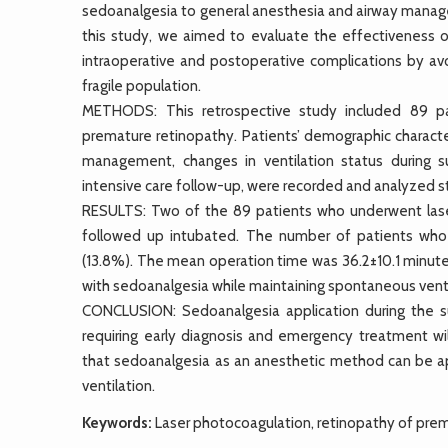
sedoanalgesia to general anesthesia and airway manage
this study, we aimed to evaluate the effectiveness o
intraoperative and postoperative complications by avo
fragile population.
METHODS: This retrospective study included 89 pa
premature retinopathy. Patients’ demographic characteri
management, changes in ventilation status during su
intensive care follow-up, were recorded and analyzed sta
RESULTS: Two of the 89 patients who underwent lase
followed up intubated. The number of patients who 
(13.8%). The mean operation time was 36.2±10.1 minute
with sedoanalgesia while maintaining spontaneous venti
CONCLUSION: Sedoanalgesia application during the su
requiring early diagnosis and emergency treatment wi
that sedoanalgesia as an anesthetic method can be ap
ventilation.
Keywords:
Laser photocoagulation, retinopathy of prem