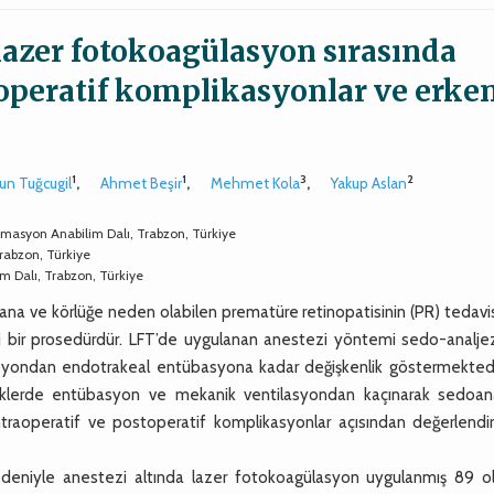
lazer fotokoagülasyon sırasında
aoperatif komplikasyonlar ve erke
1
1
3
2
un Tuğcugil
,
Ahmet Beşir
,
Mehmet Kola
,
Yakup Aslan
nimasyon Anabilim Dalı, Trabzon, Türkiye
Trabzon, Türkiye
im Dalı, Trabzon, Türkiye
ana ve körlüğe neden olabilen prematüre retinopatisinin (PR) tedavi
hi bir prosedürdür. LFT’de uygulanan anestezi yöntemi sedo-analje
syondan endotrakeal entübasyona kadar değişkenlik göstermektedi
eklerde entübasyon ve mekanik ventilasyondan kaçınarak sedoana
intraoperatif ve postoperatif komplikasyonlar açısından değerlendi
niyle anestezi altında lazer fotokoagülasyon uygulanmış 89 o