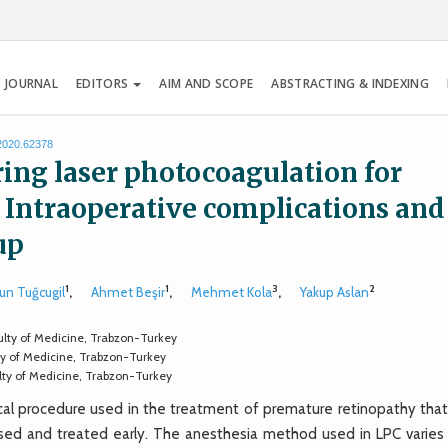
 JOURNAL
EDITORS
AIM AND SCOPE
ABSTRACTING & INDEXING
.2020.62378
ing laser photocoagulation for
 Intraoperative complications and
up
1
1
3
2
un Tuğcugil
,
Ahmet Beşir
,
Mehmet Kola
,
Yakup Aslan
ulty of Medicine, Trabzon-Turkey
ty of Medicine, Trabzon-Turkey
lty of Medicine, Trabzon-Turkey
cal procedure used in the treatment of premature retinopathy tha
osed and treated early. The anesthesia method used in LPC varies