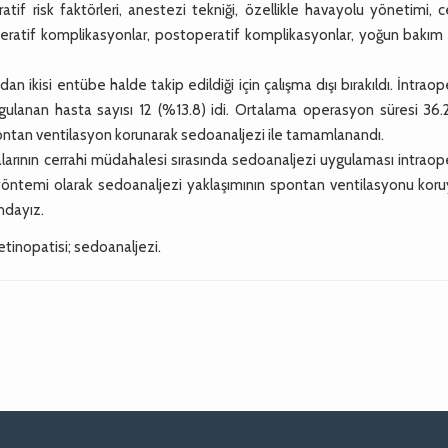
atif risk faktörleri, anestezi tekniği, özellikle havayolu yönetimi, c
operatif komplikasyonlar, postoperatif komplikasyonlar, yoğun bakım
isi entübe halde takip edildiği için çalışma dışı bırakıldı. İntraop
lanan hasta sayısı 12 (%13.8) idi. Ortalama operasyon süresi 36.2
spontan ventilasyon korunarak sedoanaljezi ile tamamlanandı.
larının cerrahi müdahalesi sırasında sedoanaljezi uygulaması intraop
 yöntemi olarak sedoanaljezi yaklaşımının spontan ventilasyonu koru
ındayız.
tinopatisi; sedoanaljezi.