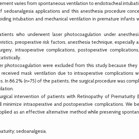
ment varies from spontaneous ventilation to endotracheal intubatio
f sedoanalgesia applications and this anesthesia procedure conce
iding intubation and mechanical ventilation in premature infants w
tients who underwent laser photocoagulation under anesthesi
stics, preoperative risk factors, anesthesia technique, especially 
rgery, intraoperative complications, postoperative complications
tistically.
r photocoagulation were excluded from this study because they
received mask ventilation due to intraoperative complications w
s. In 86.2% (n=75) of the patients, the surgical procedure was comp
lation.
rgical intervention of patients with Retinopathy of Prematurity 
ll minimize intraoperative and postoperative complications. We be
plied as an effective alternative method while preserving sponta
aturity; sedoanalgesia.