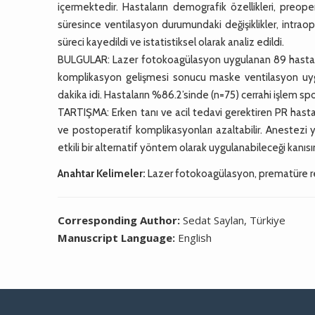
içermektedir. Hastaların demografik özellikleri, preoper
süresince ventilasyon durumundaki değişiklikler, intra
süreci kayedildi ve istatistiksel olarak analiz edildi.
BULGULAR: Lazer fotokoagülasyon uygulanan 89 hastadan ik
komplikasyon gelişmesi sonucu maske ventilasyon uygu
dakika idi. Hastaların %86.2’sinde (n=75) cerrahi işlem 
TARTIŞMA: Erken tanı ve acil tedavi gerektiren PR hasta
ve postoperatif komplikasyonları azaltabilir. Anestezi
etkili bir alternatif yöntem olarak uygulanabileceği kanıs
Anahtar Kelimeler:
Lazer fotokoagülasyon, prematüre re
Corresponding Author:
Sedat Saylan, Türkiye
Manuscript Language:
English