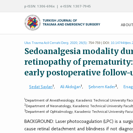
p-ISSN: 1306-696x | e-ISSN: 1307-7945
ABOUT
Ulus Travma Acil Cerrahi Derg. 2020; 26(5):
754-759 | DOI:
10.14744/tjtes
Sedoanalgesia modality dur
retinopathy of prematurity:
early postoperative follow-
1
1
2
Sedat Saylan
,
Ali Akdoğan
,
Şebnem Kader
,
Ersag
1
Department of Anesthesiology, Karadeniz Technical University Fac
2
Department of Neonatology, Karadeniz Technical University Facul
3
Department of Ophtalmology, Karadeniz Technical University Facu
BACKGROUND: Laser photocoagulation (LPC) is a surgi
cause retinal detachment and blindness if not diagn