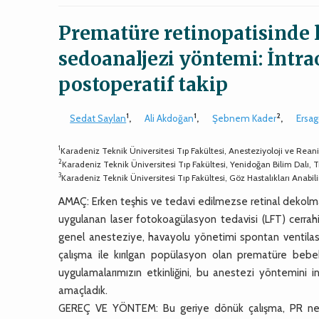
Prematüre retinopatisinde 
sedoanaljezi yöntemi: İntr
postoperatif takip
1
1
2
Sedat Saylan
,
Ali Akdoğan
,
Şebnem Kader
,
Ersag
1
Karadeniz Teknik Üniversitesi Tıp Fakültesi, Anesteziyoloji ve Rea
2
Karadeniz Teknik Üniversitesi Tıp Fakültesi, Yenidoğan Bilim Dalı, 
3
Karadeniz Teknik Üniversitesi Tıp Fakültesi, Göz Hastalıkları Anabil
AMAÇ: Erken teşhis ve tedavi edilmezse retinal dekolm
uygulanan laser fotokoagülasyon tedavisi (LFT) cerra
genel anesteziye, havayolu yönetimi spontan ventila
çalışma ile kırılgan popülasyon olan prematüre beb
uygulamalarımızın etkinliğini, bu anestezi yöntemini 
amaçladık.
GEREÇ VE YÖNTEM: Bu geriye dönük çalışma, PR nede