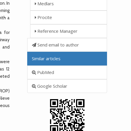
n. In
Medlars
rning
Procite
ith a
Reference Manager
a for
airway
Send email to author
, and
Similar articles
 were
as 12
PubMed
leted
Google Scholar
(ROP)
lieve
neous