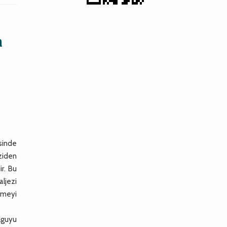
n
sinde
ziden
r. Bu
ljezi
rmeyi
lguyu