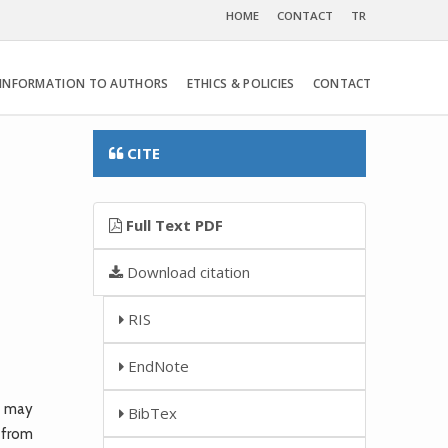
HOME
CONTACT
TR
INFORMATION TO AUTHORS
ETHICS & POLICIES
CONTACT
CITE
Full Text PDF
Download citation
RIS
EndNote
t may
BibTex
 from