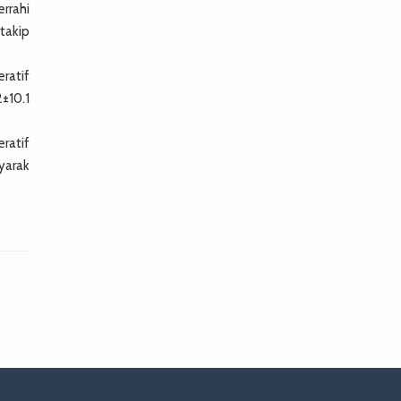
errahi
 takip
eratif
±10.1
eratif
yarak