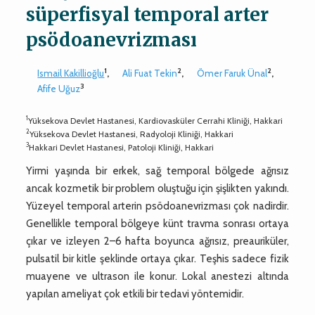
süperfisyal temporal arter
psödoanevrizması
1
2
2
Ismail Kakillioğlu
,
Ali Fuat Tekin
,
Ömer Faruk Ünal
,
3
Afife Uğuz
1
Yüksekova Devlet Hastanesi, Kardiovasküler Cerrahi Kliniği, Hakkari
2
Yüksekova Devlet Hastanesi, Radyoloji Kliniği, Hakkari
3
Hakkari Devlet Hastanesi, Patoloji Kliniği, Hakkari
Yirmi yaşında bir erkek, sağ temporal bölgede ağrısız
ancak kozmetik bir problem oluştuğu için şişlikten yakındı.
Yüzeyel temporal arterin psödoanevrizması çok nadirdir.
Genellikle temporal bölgeye künt travma sonrası ortaya
çıkar ve izleyen 2–6 hafta boyunca ağrısız, preauriküler,
pulsatil bir kitle şeklinde ortaya çıkar. Teşhis sadece fizik
muayene ve ultrason ile konur. Lokal anestezi altında
yapılan ameliyat çok etkili bir tedavi yöntemidir.