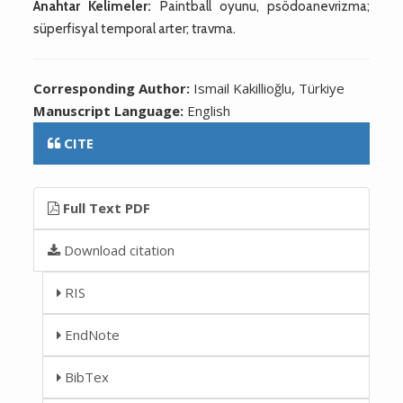
Anahtar Kelimeler:
Paintball oyunu, psödoanevrizma;
süperfisyal temporal arter; travma.
Corresponding Author:
Ismail Kakillioğlu, Türkiye
Manuscript Language:
English
CITE
Full Text PDF
Download citation
RIS
EndNote
BibTex