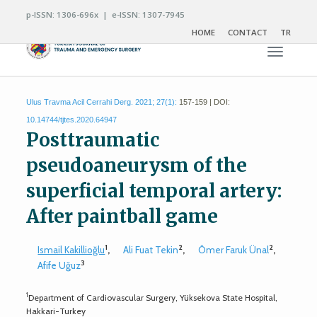
p-ISSN: 1306-696x | e-ISSN: 1307-7945
HOME
CONTACT
TR
Toggle n
Ulus Travma Acil Cerrahi Derg. 2021; 27(1):
157-159 | DOI:
10.14744/tjtes.2020.64947
Posttraumatic
pseudoaneurysm of the
superficial temporal artery:
After paintball game
1
2
2
Ismail Kakillioğlu
,
Ali Fuat Tekin
,
Ömer Faruk Ünal
,
3
Afife Uğuz
1
Department of Cardiovascular Surgery, Yüksekova State Hospital,
Hakkari-Turkey