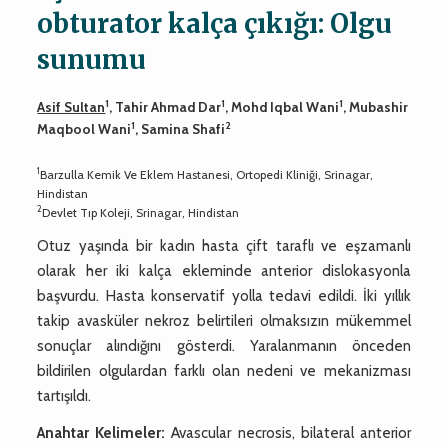
obturator kalça çıkığı: Olgu
sunumu
1
1
1
Asif Sultan
, Tahir Ahmad Dar
, Mohd Iqbal Wani
, Mubashir
1
2
Maqbool Wani
, Samina Shafi
1
Barzulla Kemik Ve Eklem Hastanesi, Ortopedi Kliniği, Srinagar,
Hindistan
2
Devlet Tıp Koleji, Srinagar, Hindistan
Otuz yaşında bir kadın hasta çift taraflı ve eşzamanlı
olarak her iki kalça ekleminde anterior dislokasyonla
başvurdu. Hasta konservatif yolla tedavi edildi. İki yıllık
takip avasküler nekroz belirtileri olmaksızın mükemmel
sonuçlar alındığını gösterdi. Yaralanmanın önceden
bildirilen olgulardan farklı olan nedeni ve mekanizması
tartışıldı.
Anahtar Kelimeler:
Avascular necrosis, bilateral anterior