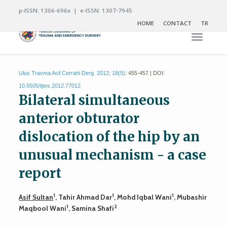
p-ISSN: 1306-696x | e-ISSN: 1307-7945
HOME
CONTACT
TR
Toggle n
Ulus Travma Acil Cerrahi Derg. 2012; 18(5):
455-457 | DOI:
10.5505/tjtes.2012.77012
Bilateral simultaneous
anterior obturator
dislocation of the hip by an
unusual mechanism - a case
report
1
1
1
Asif Sultan
, Tahir Ahmad Dar
, Mohd Iqbal Wani
, Mubashir
1
2
Maqbool Wani
, Samina Shafi