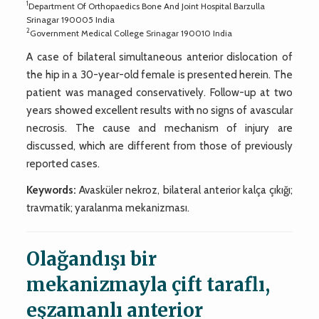
1
Department Of Orthopaedics Bone And Joint Hospital Barzulla
Srinagar 190005 India
2
Government Medical College Srinagar 190010 India
A case of bilateral simultaneous anterior dislocation of
the hip in a 30-year-old female is presented herein. The
patient was managed conservatively. Follow-up at two
years showed excellent results with no signs of avascular
necrosis. The cause and mechanism of injury are
discussed, which are different from those of previously
reported cases.
Keywords:
Avasküler nekroz, bilateral anterior kalça çıkığı;
travmatik; yaralanma mekanizması.
Olağandışı bir
mekanizmayla çift taraflı,
eşzamanlı anterior