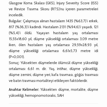
Glasgow Koma Skalası (GKS), Injury Severity Score (ISS)
ve Revize Travma Skoru (RTS)’nu içeren parametreleri
inceledik.
Bulgular: Çalışmaya alınan hastaların 1435 (%63,7)’i erkek,
817 (%36,3)’i kadındı. Hastaların 2131 (%94,6)’i yaşadı, 121
(%5,4)’i öldü. Yaşayan hastaların yaş ortalaması
15,55±18,60 yıl, düşme yüksekliği ortalaması 3,09 metre
iken, ölen hastaların yaş ortalaması 29,59±28,93 yıl,
düşme yüksekliği ortalaması 6,61±5,73 metre idi
(P<0,001).
Sonuç: Yüksekten düşmelerde ölümcül düşme yüksekliği
ortalaması 6,61 m. dir. Yaş, intihar, düşme yüksekliği,
düşme zemini, düşme yeri, kafa travması, göğüs travması
ve batın travması mortaliteyi etkileyen faktörlerdir.
Anahtar Kelimeler:
Yüksekten düşme, mortalite, düşme
yüksekliği, hemopnomotoraks, SAH