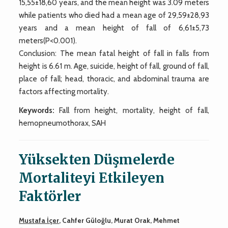
15,55±18,60 years, and the mean height was 3.09 meters
while patients who died had a mean age of 29,59±28,93
years and a mean height of fall of 6,61±5,73
meters(P<0.001).
Conclusion: The mean fatal height of fall in falls from
height is 6.61 m. Age, suicide, height of fall, ground of fall,
place of fall; head, thoracic, and abdominal trauma are
factors affecting mortality.
Keywords:
Fall from height, mortality, height of fall,
hemopneumothorax, SAH
Yüksekten Düşmelerde
Mortaliteyi Etkileyen
Faktörler
Mustafa İçer
, Cahfer Güloğlu, Murat Orak, Mehmet