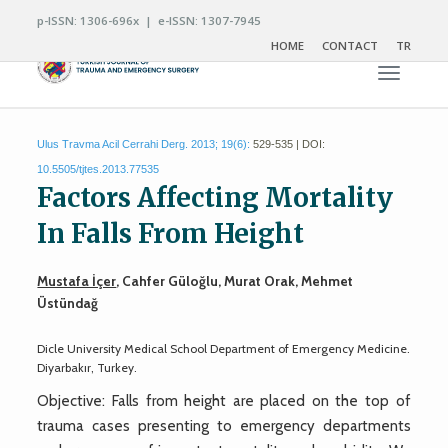
p-ISSN: 1306-696x | e-ISSN: 1307-7945
HOME
CONTACT
TR
Toggle n
Ulus Travma Acil Cerrahi Derg. 2013; 19(6):
529-535 | DOI:
10.5505/tjtes.2013.77535
Factors Affecting Mortality
In Falls From Height
Mustafa İçer
, Cahfer Güloğlu, Murat Orak, Mehmet
Üstündağ
Dicle University Medical School Department of Emergency Medicine.
Diyarbakır, Turkey.
Objective: Falls from height are placed on the top of
trauma cases presenting to emergency departments