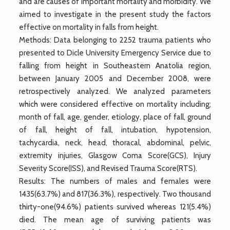
and are causes of important mortality and morbidity. We
aimed to investigate in the present study the factors
effective on mortality in falls from height.
Methods: Data belonging to 2252 trauma patients who
presented to Dicle University Emergency Service due to
falling from height in Southeastern Anatolia region,
between January 2005 and December 2008, were
retrospectively analyzed. We analyzed parameters
which were considered effective on mortality including;
month of fall, age, gender, etiology, place of fall, ground
of fall, height of fall, intubation, hypotension,
tachycardia, neck, head, thoracal, abdominal, pelvic,
extremity injuries, Glasgow Coma Score(GCS), Injury
Severity Score(ISS), and Revised Trauma Score(RTS).
Results: The numbers of males and females were
1435(63.7%) and 817(36.3%), respectively. Two thousand
thirty-one(94.6%) patients survived whereas 121(5.4%)
died. The mean age of surviving patients was