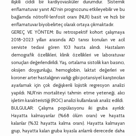
ilişkili ciddi bir kardiyovasküler durumdur. Sistemik
enflamatuvar yanıt AD'nin prognozunu etkileyebilir ve bu
bağlamda nötrofil-lenfosit oranı (NLR) basit ve hızlı bir
enflamatuvar biyobelirteç olarak ortaya çıkmaktadır.
GEREÇ VE YÖNTEM: Bu retrospektif kohort çalışmaya
2018-2023 yılları arasında AD tanısı konulan ve acil
serviste tedavi gören 103 hasta alındı. Hastaların
demografik özellikleri, klinik özellikleri ve laboratuvar
sonuçları değerlendirildi. Yaş, ortalama sistolik kan basıncı,
oksijen doygunluğu, hemoglobin, laktat değerleri ve
koroner arter hastalığının varlığı gibi potansiyel karıştırıcıları
ayarlamak için çok değişkenli lojistik regresyon analizi
yapıldı. NLR'nin mortaliteyi tahmin etme yeteneği, alıcı
işletim karakteristiği (ROC) analizi kullanılarak analiz edildi.
BULGULAR: Çalışma popülasyonu iki gruba ayrıldı:
Hayatta kalmayanlar (%68 ölüm oranı) ve hayatta
kalanlar (%32 hayatta kalma oranı). Hayatta kalmayan
grup, hayatta kalan gruba kıyasla anlamlı derecede daha