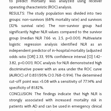
to predict mortality was analyzed using receiver
operating characteristic (ROC) analysis.
RESULTS: The study population was divided into two
groups: non-survivors (68% mortality rate) and survivors
(32% survival rate). The non-survivor group had
significantly higher NLR values compared to the survivor
group (median NLR 7.66 vs. 2.5, p<0.001). Multivariate
logistic regression analysis identified NLR as an
independent predictor of in-hospital mortality (adjusted
odds ratio [OR] 2.33, 95% confidence interval [CI] 1.42-
3.82, p<0.001). ROC analysis for NLR demonstrated high
discriminative power with an area under the ROC curve
(AUROC) of 0.851 (95% CI 0.768-0.914). The determined
cut-off point was >5.08 with a sensitivity of 77.14% and
specificity of 81.82%.
CONCLUSION: The findings indicate that high NLR is
strongly associated with increased mortality risk in
patients with AD and can be used in emergency clinical