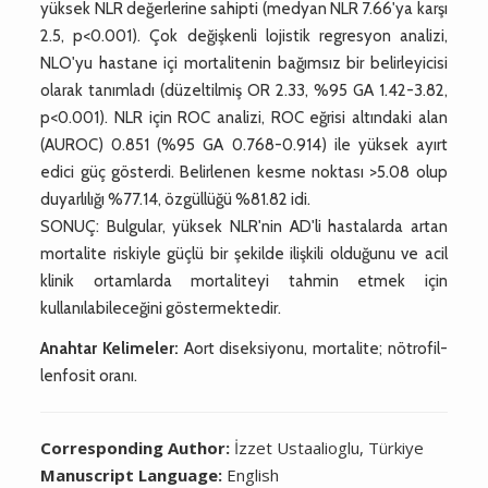
yüksek NLR değerlerine sahipti (medyan NLR 7.66'ya karşı
2.5, p<0.001). Çok değişkenli lojistik regresyon analizi,
NLO'yu hastane içi mortalitenin bağımsız bir belirleyicisi
olarak tanımladı (düzeltilmiş OR 2.33, %95 GA 1.42-3.82,
p<0.001). NLR için ROC analizi, ROC eğrisi altındaki alan
(AUROC) 0.851 (%95 GA 0.768-0.914) ile yüksek ayırt
edici güç gösterdi. Belirlenen kesme noktası >5.08 olup
duyarlılığı %77.14, özgüllüğü %81.82 idi.
SONUÇ: Bulgular, yüksek NLR'nin AD'li hastalarda artan
mortalite riskiyle güçlü bir şekilde ilişkili olduğunu ve acil
klinik ortamlarda mortaliteyi tahmin etmek için
kullanılabileceğini göstermektedir.
Anahtar Kelimeler:
Aort diseksiyonu, mortalite; nötrofil-
lenfosit oranı.
Corresponding Author:
İzzet Ustaalioglu, Türkiye
Manuscript Language:
English