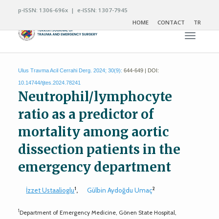
p-ISSN: 1306-696x | e-ISSN: 1307-7945
HOME
CONTACT
TR
Toggle n
Ulus Travma Acil Cerrahi Derg. 2024; 30(9):
644-649 | DOI:
10.14744/tjtes.2024.78241
Neutrophil/lymphocyte
ratio as a predictor of
mortality among aortic
dissection patients in the
emergency department
1
2
İzzet Ustaalioglu
,
Gülbin Aydoğdu Umaç
1
Department of Emergency Medicine, Gönen State Hospital,