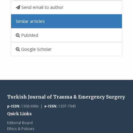
Send email to author
Similar articles
PubMed
Google Scholar
Turkish Journal of Trauma & Emergency Surgery
p-ISSN:
1306-696x |
e-ISSN:
1307-7945
Quick Links
Editorial Board
Ethics & Policies