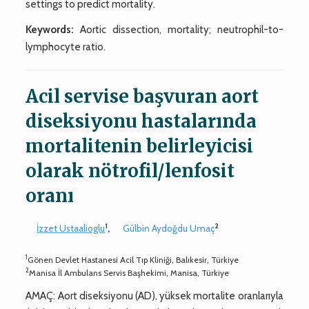
settings to predict mortality.
Keywords:
Aortic dissection, mortality; neutrophil-to-
lymphocyte ratio.
Acil servise başvuran aort
diseksiyonu hastalarında
mortalitenin belirleyicisi
olarak nötrofil/lenfosit
oranı
1
2
İzzet Ustaalioglu
,
Gülbin Aydoğdu Umaç
1
Gönen Devlet Hastanesi Acil Tıp Kliniği, Balıkesir, Türkiye
2
Manisa İl Ambulans Servis Başhekimi, Manisa, Türkiye
AMAÇ: Aort diseksiyonu (AD), yüksek mortalite oranlarıyla