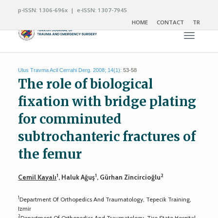
p-ISSN: 1306-696x | e-ISSN: 1307-7945
HOME
CONTACT
TR
Toggle n
Ulus Travma Acil Cerrahi Derg. 2008; 14(1):
53-58
The role of biological
fixation with bridge plating
for comminuted
subtrochanteric fractures of
the femur
1
1
2
Cemil Kayalı
, Haluk Ağuş
, Gürhan Zincircioğlu
1
Department Of Orthopedics And Traumatology, Tepecik Training,
Izmir
2
Department Of Orthopedics And Traumatology, Tire State Hospital,