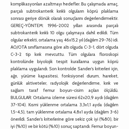
komplikasyonları azaltmayı hedefler. Bu çalışmada amaç,
parçalı subtrokanterik kırıklı olguların köprü plaklama
sonrası geriye dönük olarak sonuçlarını değerlendirmektir.
GEREÇ-YÖNTEM: 1996-2002 yılları arasında parçalı
subtrokanterik kırıklı 10 olgu çalışmaya dahil edildi. Tüm
olgular erkekti, ortalama yaş 46±15,2 yıl (dağılım 29-76) idi.
AO/OTA sınıflamasına göre altı olguda C-3-1, dört olguda
C-3-2 tip kırık mevcuttu. Tüm olgulara floroskopi
kontrolünde biyolojik tespit kurallarına uygun köprü
plaklama uygulandı. Son kontrolde Sander’s kriterleri için,
ağrı, yürüme kapasitesi, fonksiyonel durum, hareket,
günlük aktiveteler, radyolojik değerlendirme, kırık ve
sağlam taraf femur boyun-cisim açıları ölçüldü.
BULGULAR: Ortalama izleme süresi 62±20,9 aydı (dağılım
37-104). Kısmi yüklenme ortalama 3,3±1,1 ayda (dağılım
1,5-4,5), tam yüklenme ortalama 4,8±1 ayda (dağılım 3-6)
önerildi. Sander’s kriterlerine göre sekiz çok iyi (%80), bir
iyi (%10) ve bir kötü (%10) sonuç saptandı. Femur boyun-