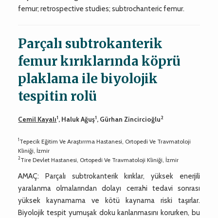
femur; retrospective studies; subtrochanteric femur.
Parçalı subtrokanterik
femur kırıklarında köprü
plaklama ile biyolojik
tespitin rolü
1
1
2
Cemil Kayalı
, Haluk Ağuş
, Gürhan Zincircioğlu
1
Tepecik Eğitim Ve Araştırrma Hastanesi, Ortopedi Ve Travmatoloji
Kliniği, İzmir
2
Tire Devlet Hastanesi, Ortopedi Ve Travmatoloji Kliniği, İzmir
AMAÇ: Parçalı subtrokanterik kırıklar, yüksek enerjili
yaralanma olmalarından dolayı cerrahi tedavi sonrası
yüksek kaynamama ve kötü kaynama riski taşırlar.
Biyolojik tespit yumuşak doku kanlanmasını korurken, bu