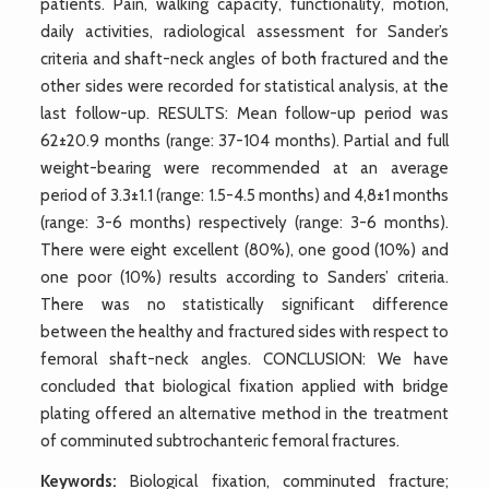
patients. Pain, walking capacity, functionality, motion,
daily activities, radiological assessment for Sander’s
criteria and shaft-neck angles of both fractured and the
other sides were recorded for statistical analysis, at the
last follow-up. RESULTS: Mean follow-up period was
62±20.9 months (range: 37-104 months). Partial and full
weight-bearing were recommended at an average
period of 3.3±1.1 (range: 1.5-4.5 months) and 4,8±1 months
(range: 3-6 months) respectively (range: 3-6 months).
There were eight excellent (80%), one good (10%) and
one poor (10%) results according to Sanders’ criteria.
There was no statistically significant difference
between the healthy and fractured sides with respect to
femoral shaft-neck angles. CONCLUSION: We have
concluded that biological fixation applied with bridge
plating offered an alternative method in the treatment
of comminuted subtrochanteric femoral fractures.
Keywords:
Biological fixation, comminuted fracture;