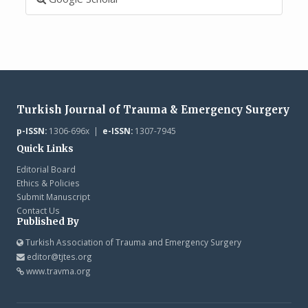
Turkish Journal of Trauma & Emergency Surgery
p-ISSN:
1306-696x |
e-ISSN:
1307-7945
Quick Links
Editorial Board
Ethics & Policies
Submit Manuscript
Contact Us
Published By
Turkish Association of Trauma and Emergency Surgery
editor@tjtes.org
www.travma.org