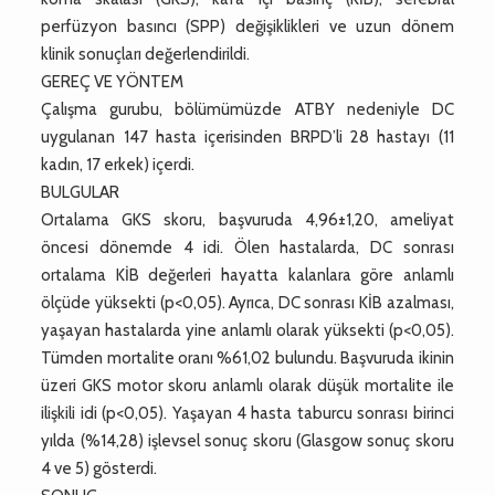
perfüzyon basıncı (SPP) değişiklikleri ve uzun dönem
klinik sonuçları değerlendirildi.
GEREÇ VE YÖNTEM
Çalışma gurubu, bölümümüzde ATBY nedeniyle DC
uygulanan 147 hasta içerisinden BRPD’li 28 hastayı (11
kadın, 17 erkek) içerdi.
BULGULAR
Ortalama GKS skoru, başvuruda 4,96±1,20, ameliyat
öncesi dönemde 4 idi. Ölen hastalarda, DC sonrası
ortalama KİB değerleri hayatta kalanlara göre anlamlı
ölçüde yüksekti (p<0,05). Ayrıca, DC sonrası KİB azalması,
yaşayan hastalarda yine anlamlı olarak yüksekti (p<0,05).
Tümden mortalite oranı %61,02 bulundu. Başvuruda ikinin
üzeri GKS motor skoru anlamlı olarak düşük mortalite ile
ilişkili idi (p<0,05). Yaşayan 4 hasta taburcu sonrası birinci
yılda (%14,28) işlevsel sonuç skoru (Glasgow sonuç skoru
4 ve 5) gösterdi.