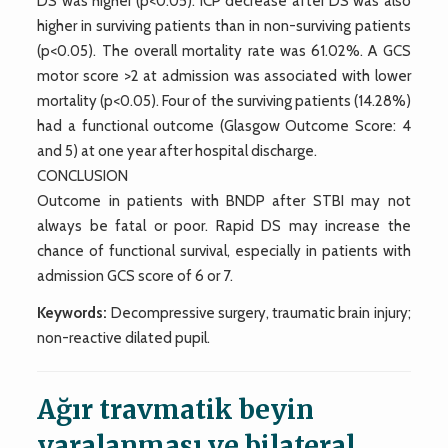
DS was higher (p<0.05). ICP decrease after DS was also
higher in surviving patients than in non-surviving patients
(p<0.05). The overall mortality rate was 61.02%. A GCS
motor score >2 at admission was associated with lower
mortality (p<0.05). Four of the surviving patients (14.28%)
had a functional outcome (Glasgow Outcome Score: 4
and 5) at one year after hospital discharge.
CONCLUSION
Outcome in patients with BNDP after STBI may not
always be fatal or poor. Rapid DS may increase the
chance of functional survival, especially in patients with
admission GCS score of 6 or 7.
Keywords:
Decompressive surgery, traumatic brain injury;
non-reactive dilated pupil.
Ağır travmatik beyin
yaralanması ve bilateral