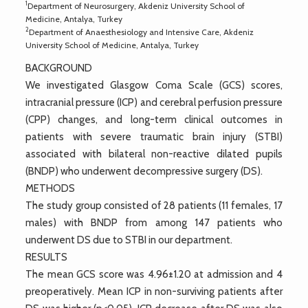
1
Department of Neurosurgery, Akdeniz University School of
Medicine, Antalya, Turkey
2
Department of Anaesthesiology and Intensive Care, Akdeniz
University School of Medicine, Antalya, Turkey
BACKGROUND
We investigated Glasgow Coma Scale (GCS) scores,
intracranial pressure (ICP) and cerebral perfusion pressure
(CPP) changes, and long-term clinical outcomes in
patients with severe traumatic brain injury (STBI)
associated with bilateral non-reactive dilated pupils
(BNDP) who underwent decompressive surgery (DS).
METHODS
The study group consisted of 28 patients (11 females, 17
males) with BNDP from among 147 patients who
underwent DS due to STBI in our department.
RESULTS
The mean GCS score was 4.96±1.20 at admission and 4
preoperatively. Mean ICP in non-surviving patients after