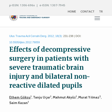
p-ISSN: 1306-696x | e-ISSN: 1307-7945
HOME
CONTACT
TR
Toggle n
Ulus Travma Acil Cerrahi Derg. 2012; 18(3):
231-238 | DOI:
10.5505/tjtes.2012.79059
Effects of decompressive
surgery in patients with
severe traumatic brain
injury and bilateral non-
reactive dilated pupils
1
1
1
2
Ethem Göksu
, Tanju Uçar
, Mahmut Akyüz
, Murat Yılmaz
,
1
Saim Kazan