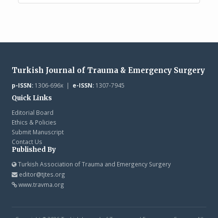
Turkish Journal of Trauma & Emergency Surgery
p-ISSN:
1306-696x |
e-ISSN:
1307-7945
Quick Links
Editorial Board
Ethics & Policies
Submit Manuscript
Contact Us
Published By
Turkish Association of Trauma and Emergency Surgery
editor@tjtes.org
www.travma.org