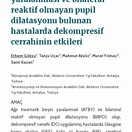
reaktif olmayan pupil
dilatasyonu bulunan
hastalarda dekompresif
cerrahinin etkileri
1
1
1
2
Ethem Göksu
, Tanju Uçar
, Mahmut Akyüz
, Murat Yılmaz
,
1
Saim Kazan
1
Nöroşirurji Anabilim Dalı, Akdeniz Üniversitesi Tıp Fakültesi, Antalya,
Türkiye
2
Anesteziyoloji ve Reanimasyon Anabilim Dalı, Akdeniz Üniversitesi
Tıp Fakültesi, Antalya, Türkiye
AMAÇ
Ağır travmatik beyin yaralanmalı (ATBY) ve bilateral
reaktif olmayan pupil dilatasyonu (BRPD) olup,
dekompresif cerrahi (DC) uygulanmış hastalarda Glasgow
koma skalası (GKS), kafa içi basınç (KİB), serebral