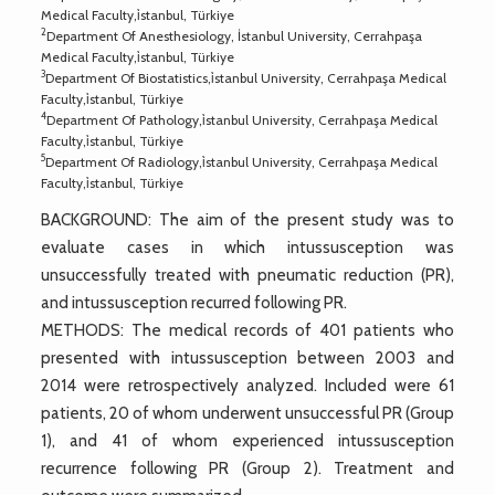
Medical Faculty,i̇stanbul, Türkiye
2
Department Of Anesthesiology, İstanbul University, Cerrahpaşa
Medical Faculty,i̇stanbul, Türkiye
3
Department Of Biostatistics,i̇stanbul University, Cerrahpaşa Medical
Faculty,i̇stanbul, Türkiye
4
Department Of Pathology,i̇stanbul University, Cerrahpaşa Medical
Faculty,i̇stanbul, Türkiye
5
Department Of Radiology,i̇stanbul University, Cerrahpaşa Medical
Faculty,i̇stanbul, Türkiye
BACKGROUND: The aim of the present study was to
evaluate cases in which intussusception was
unsuccessfully treated with pneumatic reduction (PR),
and intussusception recurred following PR.
METHODS: The medical records of 401 patients who
presented with intussusception between 2003 and
2014 were retrospectively analyzed. Included were 61
patients, 20 of whom underwent unsuccessful PR (Group
1), and 41 of whom experienced intussusception
recurrence following PR (Group 2). Treatment and