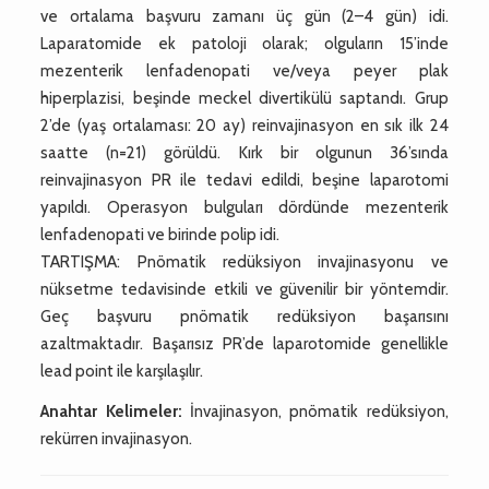
ve ortalama başvuru zamanı üç gün (2–4 gün) idi.
Laparatomide ek patoloji olarak; olguların 15’inde
mezenterik lenfadenopati ve/veya peyer plak
hiperplazisi, beşinde meckel divertikülü saptandı. Grup
2’de (yaş ortalaması: 20 ay) reinvajinasyon en sık ilk 24
saatte (n=21) görüldü. Kırk bir olgunun 36’sında
reinvajinasyon PR ile tedavi edildi, beşine laparotomi
yapıldı. Operasyon bulguları dördünde mezenterik
lenfadenopati ve birinde polip idi.
TARTIŞMA: Pnömatik redüksiyon invajinasyonu ve
nüksetme tedavisinde etkili ve güvenilir bir yöntemdir.
Geç başvuru pnömatik redüksiyon başarısını
azaltmaktadır. Başarısız PR’de laparotomide genellikle
lead point ile karşılaşılır.
Anahtar Kelimeler:
İnvajinasyon, pnömatik redüksiyon,
rekürren invajinasyon.