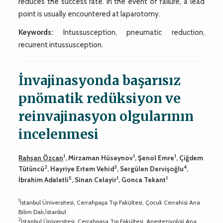
reduces the success rate. In the event of failure, a lead
point is usually encountered at laparotomy.
Keywords:
Intussusception, pneumatic reduction,
recurrent intussusception.
İnvajinasyonda başarısız
pnömatik redüksiyon ve
reinvajinasyon olgularının
incelenmesi
1
1
1
Rahşan Özcan
, Mirzaman Hüseynov
, Şenol Emre
, Çiğdem
2
3
4
Tütüncü
, Hayriye Ertem Vehid
, Sergülen Dervişoğlu
,
5
1
1
İbrahim Adaletli
, Sinan Celayir
, Gonca Tekant
1
İstanbul Üniversitesi, Cerrahpaşa Tıp Fakültesi, Çocuk Cerrahisi Ana
Bilim Dalı,i̇stanbul
2
İstanbul Üniversitesi, Cerrahpaşa Tıp Fakültesi, Anesteziyoloji Ana