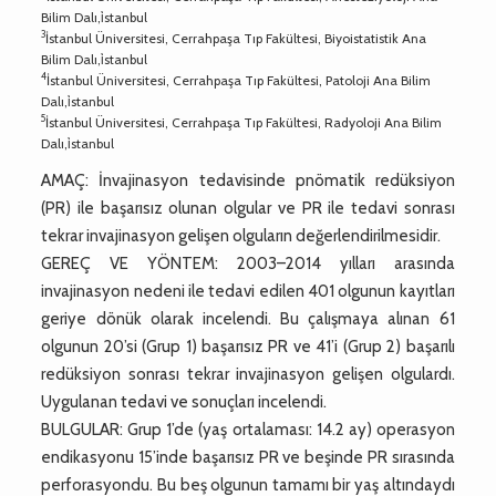
Bilim Dalı,i̇stanbul
3
İstanbul Üniversitesi, Cerrahpaşa Tıp Fakültesi, Biyoistatistik Ana
Bilim Dalı,i̇stanbul
4
İstanbul Üniversitesi, Cerrahpaşa Tıp Fakültesi, Patoloji Ana Bilim
Dalı,i̇stanbul
5
İstanbul Üniversitesi, Cerrahpaşa Tıp Fakültesi, Radyoloji Ana Bilim
Dalı,i̇stanbul
AMAÇ: İnvajinasyon tedavisinde pnömatik redüksiyon
(PR) ile başarısız olunan olgular ve PR ile tedavi sonrası
tekrar invajinasyon gelişen olguların değerlendirilmesidir.
GEREÇ VE YÖNTEM: 2003–2014 yılları arasında
invajinasyon nedeni ile tedavi edilen 401 olgunun kayıtları
geriye dönük olarak incelendi. Bu çalışmaya alınan 61
olgunun 20’si (Grup 1) başarısız PR ve 41’i (Grup 2) başarılı
redüksiyon sonrası tekrar invajinasyon gelişen olgulardı.
Uygulanan tedavi ve sonuçları incelendi.
BULGULAR: Grup 1’de (yaş ortalaması: 14.2 ay) operasyon
endikasyonu 15’inde başarısız PR ve beşinde PR sırasında
perforasyondu. Bu beş olgunun tamamı bir yaş altındaydı