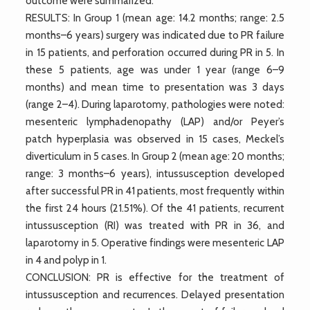
outcome were summarized.
RESULTS: In Group 1 (mean age: 14.2 months; range: 2.5
months–6 years) surgery was indicated due to PR failure
in 15 patients, and perforation occurred during PR in 5. In
these 5 patients, age was under 1 year (range 6–9
months) and mean time to presentation was 3 days
(range 2–4). During laparotomy, pathologies were noted:
mesenteric lymphadenopathy (LAP) and/or Peyer’s
patch hyperplasia was observed in 15 cases, Meckel’s
diverticulum in 5 cases. In Group 2 (mean age: 20 months;
range: 3 months–6 years), intussusception developed
after successful PR in 41 patients, most frequently within
the first 24 hours (21.51%). Of the 41 patients, recurrent
intussusception (RI) was treated with PR in 36, and
laparotomy in 5. Operative findings were mesenteric LAP
in 4 and polyp in 1.
CONCLUSION: PR is effective for the treatment of
intussusception and recurrences. Delayed presentation