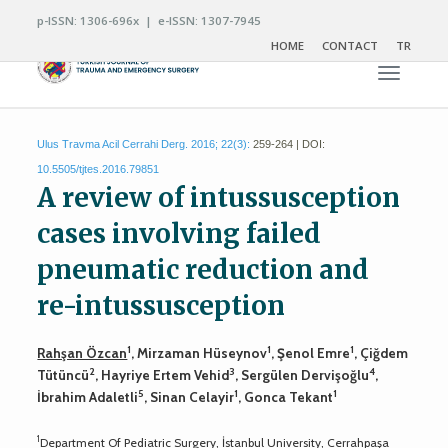
p-ISSN: 1306-696x | e-ISSN: 1307-7945
HOME
CONTACT
TR
Toggle n
Ulus Travma Acil Cerrahi Derg. 2016; 22(3):
259-264 | DOI:
10.5505/tjtes.2016.79851
A review of intussusception
cases involving failed
pneumatic reduction and
re-intussusception
1
1
1
Rahşan Özcan
, Mirzaman Hüseynov
, Şenol Emre
, Çiğdem
2
3
4
Tütüncü
, Hayriye Ertem Vehid
, Sergülen Dervişoğlu
,
5
1
1
İbrahim Adaletli
, Sinan Celayir
, Gonca Tekant
1
Department Of Pediatric Surgery, İstanbul University, Cerrahpaşa