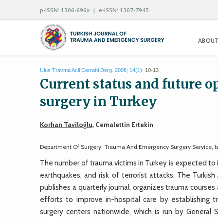
p-ISSN: 1306-696x | e-ISSN: 1307-7945
ABOUT
Ulus Travma Acil Cerrahi Derg. 2008; 14(1):
10-13
Current status and future 
surgery in Turkey
Korhan Taviloğlu
, Cemalettin Ertekin
Department Of Surgery, Trauma And Emergency Surgery Service, Istan
The number of trauma victims in Turkey is expected to in
earthquakes, and risk of terrorist attacks. The Turki
publishes a quarterly journal, organizes trauma courses 
efforts to improve in-hospital care by establishin
surgery centers nationwide, which is run by General