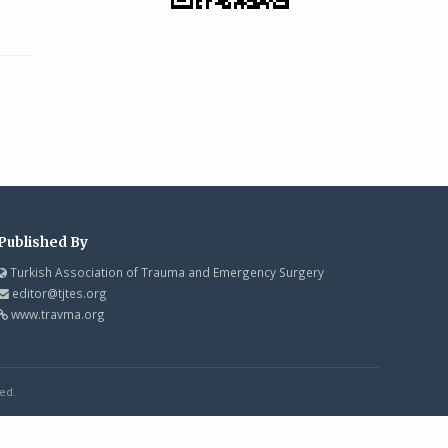
Published By
Turkish Association of Trauma and Emergency Surgery
editor@tjtes.org
www.travma.org
ed.