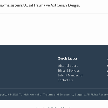
travma sistemi; Ulusal Travma ve Acil Cerrahi Dergisi.
Quick Links
Editorial Board
Ethics & Policies
Submit Manuscript
Contact Us
pyright © 2026 Turkish Journal of Trauma and Emergency Surgery. All Rights Reserv