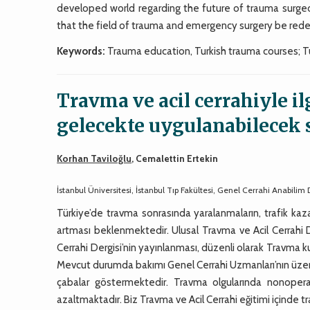
developed world regarding the future of trauma surg
that the field of trauma and emergency surgery be rede
Keywords:
Trauma education, Turkish trauma courses; T
Travma ve acil cerrahiyle i
gelecekte uygulanabilecek 
Korhan Taviloğlu
, Cemalettin Ertekin
İstanbul Üniversitesi, İstanbul Tıp Fakültesi, Genel Cerrahi Anabilim 
Türkiye’de travma sonrasında yaralanmaların, trafik kaza
artması beklenmektedir. Ulusal Travma ve Acil Cerrahi D
Cerrahi Dergisi’nin yayınlanması, düzenli olarak Travma k
Mevcut durumda bakımı Genel Cerrahi Uzmanları’nın üzerind
çabalar göstermektedir. Travma olgularında nonoper
azaltmaktadır. Biz Travma ve Acil Cerrahi eğitimi içinde tr