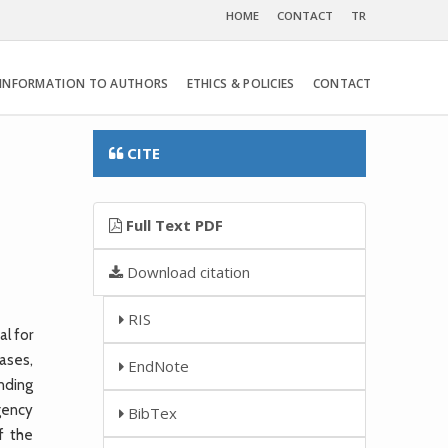
HOME
CONTACT
TR
INFORMATION TO AUTHORS
ETHICS & POLICIES
CONTACT
CITE
Full Text PDF
Download citation
RIS
al for
ases,
EndNote
ending
gency
BibTex
f the