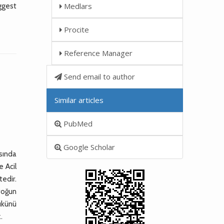
Medlars
ggest
Procite
Reference Manager
Send email to author
Similar articles
PubMed
Google Scholar
asında
e Acil
tedir.
 yoğun
ükünü
.