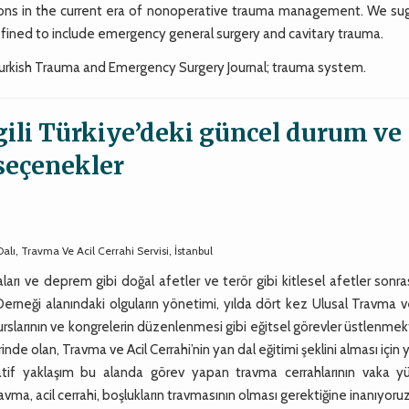
eons in the current era of nonoperative trauma management. We su
fined to include emergency general surgery and cavitary trauma.
urkish Trauma and Emergency Surgery Journal; trauma system.
lgili Türkiye’deki güncel durum ve
seçenekler
Dalı, Travma Ve Acil Cerrahi Servisi, İstanbul
ları ve deprem gibi doğal afetler ve terör gibi kitlesel afetler sonr
erneği alanındaki olguların yönetimi, yılda dört kez Ulusal Travma v
urslarının ve kongrelerin düzenlenmesi gibi eğitsel görevler üstlenmek
e olan, Travma ve Acil Cerrahi’nin yan dal eğitimi şeklini alması için
atif yaklaşım bu alanda görev yapan travma cerrahlarının vaka y
avma, acil cerrahi, boşlukların travmasının olması gerektiğine inanıyoruz