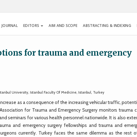
 JOURNAL
EDITORS
AIM AND SCOPE
ABSTRACTING & INDEXING
options for trauma and emergency
bul University, Istanbul Faculty Of Medicine, Istanbul, Turkey
crease as a consequence of the increasing vehicular traffic, potenti
sh Association for Trauma and Emergency Surgery monitors trauma c
and seminars for various health personnel nationwide. It is also ext
g trauma and emergency surgery fellowships and trauma and emer
 Surgeons currently. Turkey faces the same dilemma as the rest o